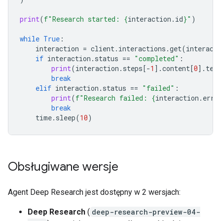
print
(
f
"Research started: 
{
interaction
.
id
}
"
)
while
True
:
interaction
=
client
.
interactions
.
get
(
interact
if
interaction
.
status
==
"completed"
:
print
(
interaction
.
steps
[
-
1
]
.
content
[
0
]
.
tex
break
elif
interaction
.
status
==
"failed"
:
print
(
f
"Research failed: 
{
interaction
.
erro
break
time
.
sleep
(
10
)
Obsługiwane wersje
Agent Deep Research jest dostępny w 2 wersjach:
Deep Research
(
deep-research-preview-04-