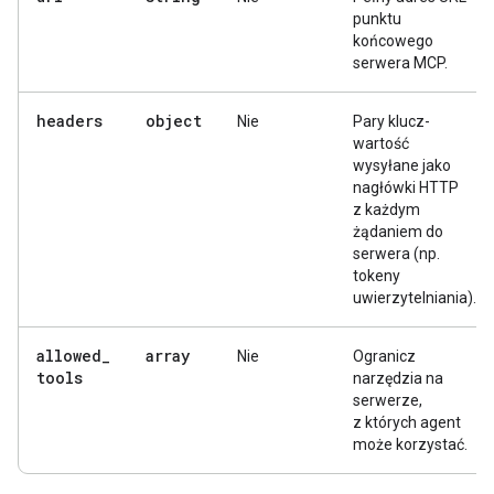
punktu
końcowego
serwera MCP.
headers
object
Nie
Pary klucz-
wartość
wysyłane jako
nagłówki HTTP
z każdym
żądaniem do
serwera (np.
tokeny
uwierzytelniania).
allowed
_
array
Nie
Ogranicz
tools
narzędzia na
serwerze,
z których agent
może korzystać.