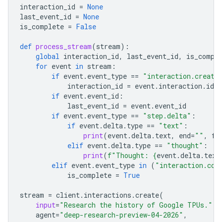
interaction_id
=
None
last_event_id
=
None
is_complete
=
False
def
process_stream
(
stream
):
global
interaction_id
,
last_event_id
,
is_compl
for
event
in
stream
:
if
event
.
event_type
==
"interaction.create
interaction_id
=
event
.
interaction
.
id
if
event
.
event_id
:
last_event_id
=
event
.
event_id
if
event
.
event_type
==
"step.delta"
:
if
event
.
delta
.
type
==
"text"
:
print
(
event
.
delta
.
text
,
end
=
""
,
fl
elif
event
.
delta
.
type
==
"thought"
:
print
(
f
"Thought: 
{
event
.
delta
.
text
elif
event
.
event_type
in
(
"interaction.com
is_complete
=
True
stream
=
client
.
interactions
.
create
(
input
=
"Research the history of Google TPUs."
,
agent
=
"deep-research-preview-04-2026"
,