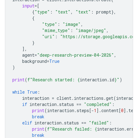
input
=
[
{
"type"
:
"text"
,
"text"
:
prompt
},
{
"type"
:
"image"
,
"mime_type"
:
"image/jpeg"
,
"uri"
:
"https://storage.googleapis.com
}
],
agent
=
"deep-research-preview-04-2026"
,
background
=
True
)
print
(
f
"Research started: 
{
interaction
.
id
}
"
)
while
True
:
interaction
=
client
.
interactions
.
get
(
interact
if
interaction
.
status
==
"completed"
:
print
(
interaction
.
steps
[
-
1
]
.
content
[
0
]
.
tex
break
elif
interaction
.
status
==
"failed"
:
print
(
f
"Research failed: 
{
interaction
.
erro
break