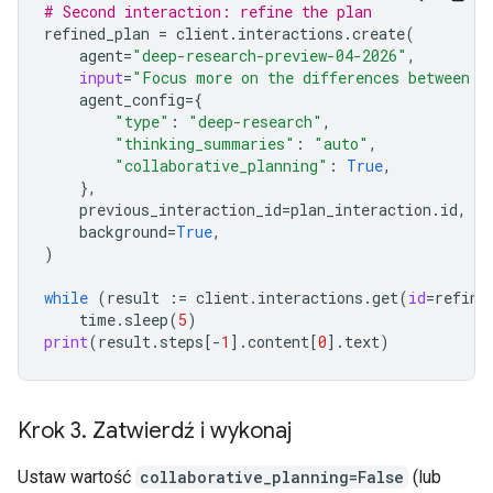
# Second interaction: refine the plan
refined_plan
=
client
.
interactions
.
create
(
agent
=
"deep-research-preview-04-2026"
,
input
=
"Focus more on the differences between G
agent_config
=
{
"type"
:
"deep-research"
,
"thinking_summaries"
:
"auto"
,
"collaborative_planning"
:
True
,
},
previous_interaction_id
=
plan_interaction
.
id
,
background
=
True
,
)
while
(
result
:=
client
.
interactions
.
get
(
id
=
refine
time
.
sleep
(
5
)
print
(
result
.
steps
[
-
1
]
.
content
[
0
]
.
text
)
Krok 3
.
Zatwierdź i wykonaj
Ustaw wartość
collaborative_planning=False
(lub