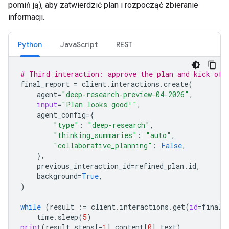
pomiń ją), aby zatwierdzić plan i rozpocząć zbieranie
informacji.
Python
JavaScript
REST
# Third interaction: approve the plan and kick off
final_report
=
client
.
interactions
.
create
(
agent
=
"deep-research-preview-04-2026"
,
input
=
"Plan looks good!"
,
agent_config
=
{
"type"
:
"deep-research"
,
"thinking_summaries"
:
"auto"
,
"collaborative_planning"
:
False
,
},
previous_interaction_id
=
refined_plan
.
id
,
background
=
True
,
)
while
(
result
:=
client
.
interactions
.
get
(
id
=
final_
time
.
sleep
(
5
)
print
(
result
.
steps
[
-
1
]
.
content
[
0
]
.
text
)