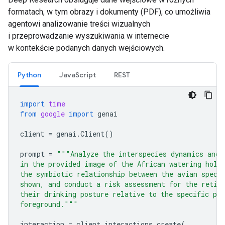
formatach, w tym obrazy i dokumenty (PDF), co umożliwia
agentowi analizowanie treści wizualnych
i przeprowadzanie wyszukiwania w internecie
w kontekście podanych danych wejściowych.
Python
JavaScript
REST
import
time
from
google
import
genai
client
=
genai
.
Client
()
prompt
=
"""Analyze the interspecies dynamics and 
in the provided image of the African watering hole
the symbiotic relationship between the avian speci
shown, and conduct a risk assessment for the retic
their drinking posture relative to the specific pre
foreground."""
interaction
=
client
.
interactions
.
create
(