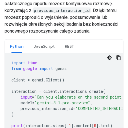
ostatecznego raportu możesz kontynuować rozmowę,
korzystając z
previous_interaction_id
. Dzięki temu
możesz poprosić o wyjaśnienie, podsumowanie lub
rozwinięcie określonych sekcji badania bez konieczności
ponownego rozpoczynania całego zadania.
Python
JavaScript
REST
import
time
from
google
import
genai
client
=
genai
.
Client
()
interaction
=
client
.
interactions
.
create
(
input
=
"Can you elaborate on the second point i
model
=
"gemini-3.1-pro-preview"
,
previous_interaction_id
=
"COMPLETED_INTERACTION
)
print
(
interaction
.
steps
[
-
1
]
.
content
[
0
]
.
text
)