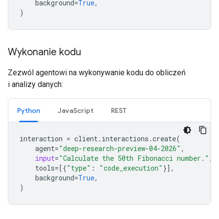
background
=
True
,
)
Wykonanie kodu
Zezwól agentowi na wykonywanie kodu do obliczeń
i analizy danych:
Python
JavaScript
REST
interaction
=
client
.
interactions
.
create
(
agent
=
"deep-research-preview-04-2026"
,
input
=
"Calculate the 50th Fibonacci number."
,
tools
=
[{
"type"
:
"code_execution"
}],
background
=
True
,
)