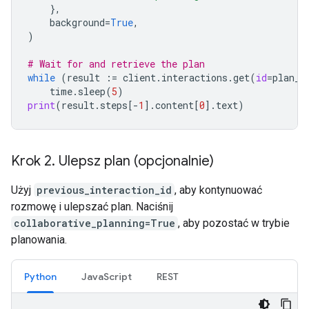
},
background
=
True
,
)
# Wait for and retrieve the plan
while
(
result
:=
client
.
interactions
.
get
(
id
=
plan_i
time
.
sleep
(
5
)
print
(
result
.
steps
[
-
1
]
.
content
[
0
]
.
text
)
Krok 2
.
Ulepsz plan (opcjonalnie)
Użyj
previous_interaction_id
, aby kontynuować
rozmowę i ulepszać plan. Naciśnij
collaborative_planning=True
, aby pozostać w trybie
planowania.
Python
JavaScript
REST