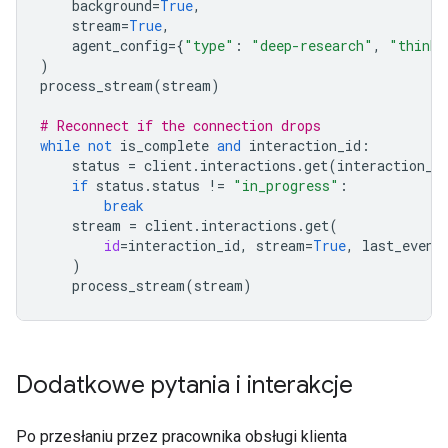
background
=
True
,
stream
=
True
,
agent_config
=
{
"type"
:
"deep-research"
,
"thinki
)
process_stream
(
stream
)
# Reconnect if the connection drops
while
not
is_complete
and
interaction_id
:
status
=
client
.
interactions
.
get
(
interaction_i
if
status
.
status
!=
"in_progress"
:
break
stream
=
client
.
interactions
.
get
(
id
=
interaction_id
,
stream
=
True
,
last_event
)
process_stream
(
stream
)
Dodatkowe pytania i interakcje
Po przesłaniu przez pracownika obsługi klienta