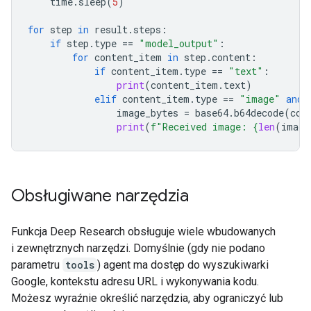
time
.
sleep
(
5
)
for
step
in
result
.
steps
:
if
step
.
type
==
"model_output"
:
for
content_item
in
step
.
content
:
if
content_item
.
type
==
"text"
:
print
(
content_item
.
text
)
elif
content_item
.
type
==
"image"
and
image_bytes
=
base64
.
b64decode
(
con
print
(
f
"Received image: 
{
len
(
image
Obsługiwane narzędzia
Funkcja Deep Research obsługuje wiele wbudowanych
i zewnętrznych narzędzi. Domyślnie (gdy nie podano
parametru
tools
) agent ma dostęp do wyszukiwarki
Google, kontekstu adresu URL i wykonywania kodu.
Możesz wyraźnie określić narzędzia, aby ograniczyć lub