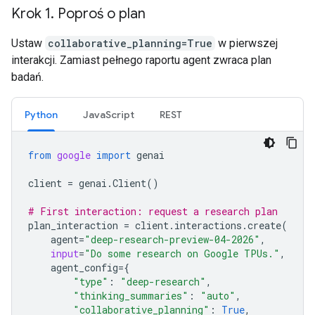
Krok 1
.
Poproś o plan
Ustaw
collaborative_planning=True
w pierwszej
interakcji. Zamiast pełnego raportu agent zwraca plan
badań.
Python
JavaScript
REST
from
google
import
genai
client
=
genai
.
Client
()
# First interaction: request a research plan
plan_interaction
=
client
.
interactions
.
create
(
agent
=
"deep-research-preview-04-2026"
,
input
=
"Do some research on Google TPUs."
,
agent_config
=
{
"type"
:
"deep-research"
,
"thinking_summaries"
:
"auto"
,
"collaborative_planning"
:
True
,