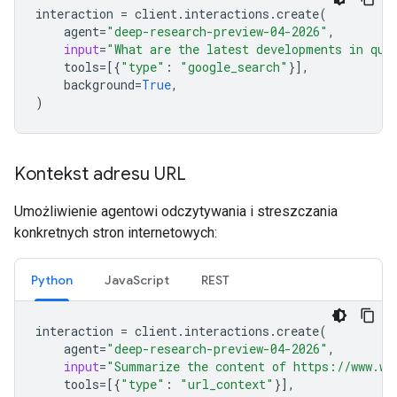
interaction
=
client
.
interactions
.
create
(
agent
=
"deep-research-preview-04-2026"
,
input
=
"What are the latest developments in qua
tools
=
[{
"type"
:
"google_search"
}],
background
=
True
,
)
Kontekst adresu URL
Umożliwienie agentowi odczytywania i streszczania
konkretnych stron internetowych:
Python
JavaScript
REST
interaction
=
client
.
interactions
.
create
(
agent
=
"deep-research-preview-04-2026"
,
input
=
"Summarize the content of https://www.wi
tools
=
[{
"type"
:
"url_context"
}],