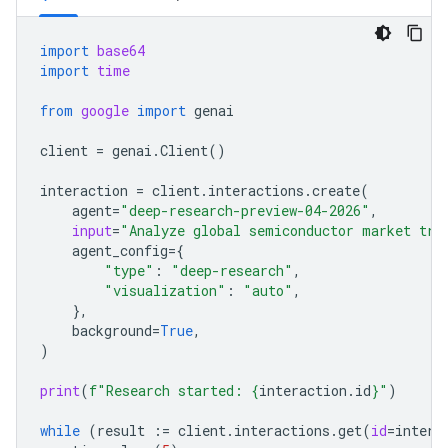
import
base64
import
time
from
google
import
genai
client
=
genai
.
Client
()
interaction
=
client
.
interactions
.
create
(
agent
=
"deep-research-preview-04-2026"
,
input
=
"Analyze global semiconductor market tre
agent_config
=
{
"type"
:
"deep-research"
,
"visualization"
:
"auto"
,
},
background
=
True
,
)
print
(
f
"Research started: 
{
interaction
.
id
}
"
)
while
(
result
:=
client
.
interactions
.
get
(
id
=
intera