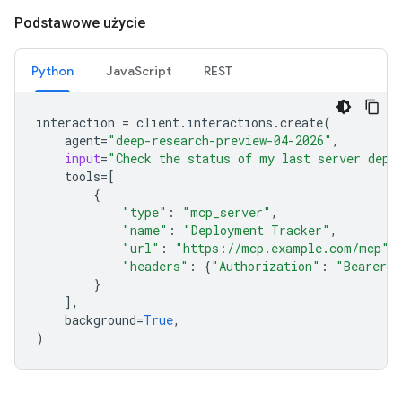
Podstawowe użycie
Python
JavaScript
REST
interaction
=
client
.
interactions
.
create
(
agent
=
"deep-research-preview-04-2026"
,
input
=
"Check the status of my last server depl
tools
=
[
{
"type"
:
"mcp_server"
,
"name"
:
"Deployment Tracker"
,
"url"
:
"https://mcp.example.com/mcp"
,
"headers"
:
{
"Authorization"
:
"Bearer m
}
],
background
=
True
,
)