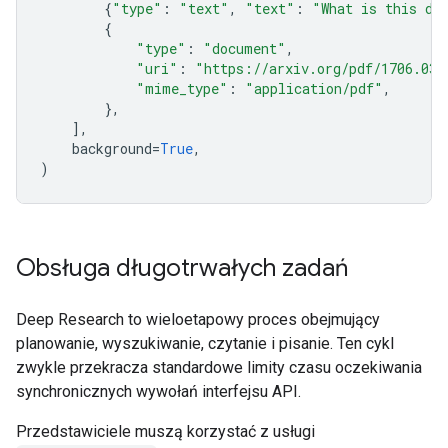
{
"type"
:
"text"
,
"text"
:
"What is this do
{
"type"
:
"document"
,
"uri"
:
"https://arxiv.org/pdf/1706.037
"mime_type"
:
"application/pdf"
,
},
],
background
=
True
,
)
Obsługa długotrwałych zadań
Deep Research to wieloetapowy proces obejmujący
planowanie, wyszukiwanie, czytanie i pisanie. Ten cykl
zwykle przekracza standardowe limity czasu oczekiwania
synchronicznych wywołań interfejsu API.
Przedstawiciele muszą korzystać z usługi