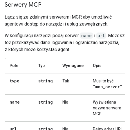
Serwery MCP
Łącz się ze zdalnymi serwerami MCP, aby umożliwić
agentowi dostęp do narzędzi i usług zewnętrznych.
W konfiguracji narzędzi podaj serwer
name
i
url
. Możesz
też przekazywać dane logowania i ograniczać narzędzia,
z których może korzystać agent.
Pole
Typ
Wymagane
Opis
type
string
Tak
Musi to być
"mcp
_
server"
.
name
string
Nie
Wyświetlana
nazwa serwera
MCP.
url
string
Nie
Pełny adres URL