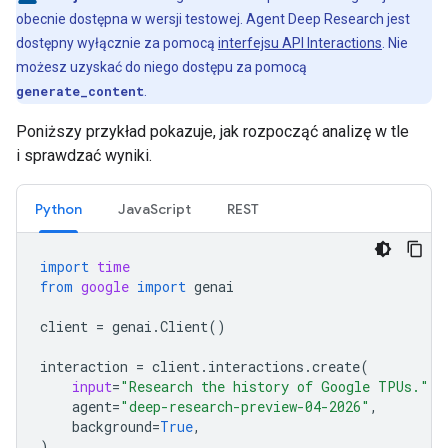
obecnie dostępna w wersji testowej. Agent Deep Research jest
dostępny wyłącznie za pomocą
interfejsu API Interactions
. Nie
możesz uzyskać do niego dostępu za pomocą
generate_content
.
Poniższy przykład pokazuje, jak rozpocząć analizę w tle
i sprawdzać wyniki.
Python
JavaScript
REST
import
time
from
google
import
genai
client
=
genai
.
Client
()
interaction
=
client
.
interactions
.
create
(
input
=
"Research the history of Google TPUs."
,
agent
=
"deep-research-preview-04-2026"
,
background
=
True
,
)