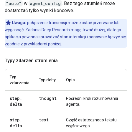
"auto"
w
agent_config
. Bez tego strumień może
dostarczać tylko wyniki końcowe.
Uwaga:
połączenie transmisji może zostać przerwane lub
wygasnąć. Zadania Deep Research mogą trwać dłużej, dlatego
aplikacja powinna sprawdzać stan interakcji i ponownie łączyć się
zgodnie z przykładami poniżej.
Typy zdarzeń strumienia
Typ
Typ delty
Opis
zdarzenia
step
.
thought
Pośredni krok rozumowania
delta
agenta.
step
.
text
Część ostatecznego tekstu
delta
wyjściowego.