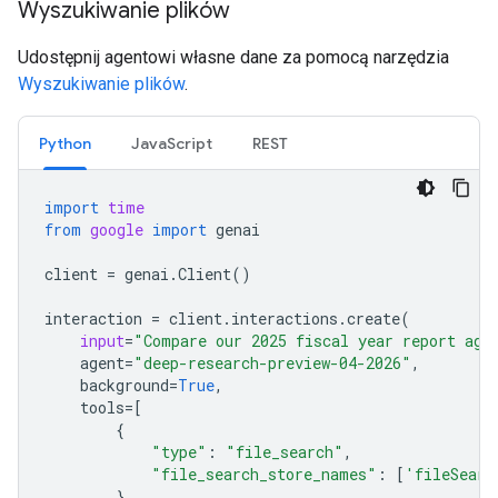
Wyszukiwanie plików
Udostępnij agentowi własne dane za pomocą narzędzia
Wyszukiwanie plików
.
Python
JavaScript
REST
import
time
from
google
import
genai
client
=
genai
.
Client
()
interaction
=
client
.
interactions
.
create
(
input
=
"Compare our 2025 fiscal year report aga
agent
=
"deep-research-preview-04-2026"
,
background
=
True
,
tools
=
[
{
"type"
:
"file_search"
,
"file_search_store_names"
:
[
'fileSearc
}