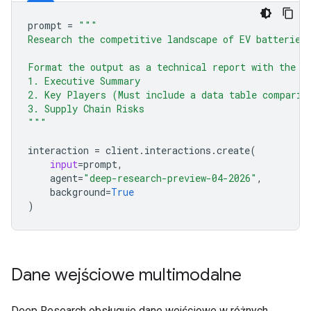
prompt
=
"""
Research the competitive landscape of EV batteries
Format the output as a technical report with the f
1. Executive Summary
2. Key Players (Must include a data table comparin
3. Supply Chain Risks
"""
interaction
=
client
.
interactions
.
create
(
input
=
prompt
,
agent
=
"deep-research-preview-04-2026"
,
background
=
True
)
Dane wejściowe multimodalne
Deep Research obsługuje dane wejściowe w różnych