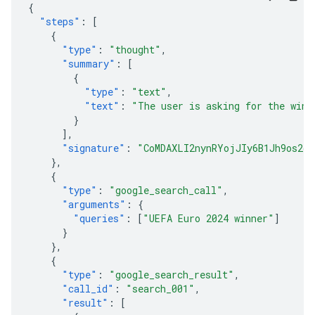
{
"steps"
:
[
{
"type"
:
"thought"
,
"summary"
:
[
{
"type"
:
"text"
,
"text"
:
"The user is asking for the winn
}
],
"signature"
:
"CoMDAXLI2nynRYojJIy6B1Jh9os2cr
},
{
"type"
:
"google_search_call"
,
"arguments"
:
{
"queries"
:
[
"UEFA Euro 2024 winner"
]
}
},
{
"type"
:
"google_search_result"
,
"call_id"
:
"search_001"
,
"result"
:
[