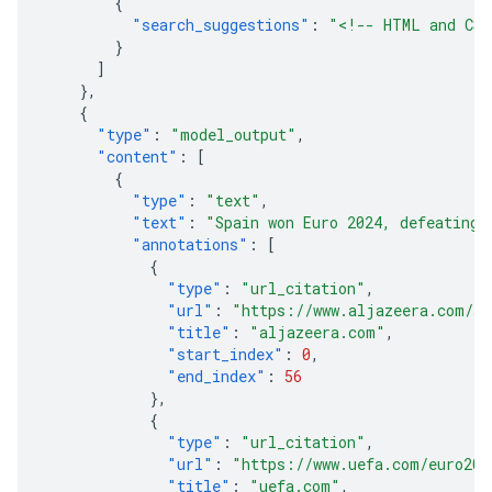
{
"search_suggestions"
:
"<!-- HTML and CSS
}
]
},
{
"type"
:
"model_output"
,
"content"
:
[
{
"type"
:
"text"
,
"text"
:
"Spain won Euro 2024, defeating 
"annotations"
:
[
{
"type"
:
"url_citation"
,
"url"
:
"https://www.aljazeera.com/sp
"title"
:
"aljazeera.com"
,
"start_index"
:
0
,
"end_index"
:
56
},
{
"type"
:
"url_citation"
,
"url"
:
"https://www.uefa.com/euro202
"title"
:
"uefa.com"
,