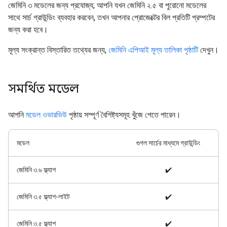
জেমিনি ৩ মডেলের জন্য প্রযোজ্য; আপনি যখন জেমিনি ২.৫ বা পুরোনো মডেলের
সাথে সার্চ গ্রাউন্ডিং ব্যবহার করবেন, তখন আপনার প্রোজেক্টের বিল প্রতিটি প্রম্পটের
জন্য করা হবে।
মূল্য সংক্রান্ত বিস্তারিত তথ্যের জন্য,
জেমিনি এপিআই মূল্য তালিকা পৃষ্ঠাটি
দেখুন।
সমর্থিত মডেল
আপনি
মডেল ওভারভিউ
পৃষ্ঠায় সম্পূর্ণ বৈশিষ্ট্যসমূহ খুঁজে পেতে পারেন।
মডেল
গুগল সার্চের মাধ্যমে গ্রাউন্ডিং
জেমিনি ৩.৬ ফ্ল্যাশ
✔️
জেমিনি ৩.৫ ফ্ল্যাশ-লাইট
✔️
জেমিনি ৩.৫ ফ্ল্যাশ
✔️