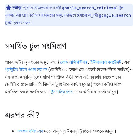
দ্রষ্টব্য:
পুরোনো মডেলগুলোতে একটি
google_search_retrieval
টুল
ব্যবহার করা হয়। বর্তমান সব মডেলের জন্য, উদাহরণে দেখানো অনুযায়ী
google_search
টুলটি ব্যবহার করুন।
সমর্থিত টুল সংমিশ্রণ
আরও জটিল ব্যবহারের জন্য, আপনি
কোড এক্সিকিউশন
,
ইউআরএল কনটেক্সট
, এবং
গ্রাউন্ডিং উইথ গুগল ম্যাপস
(জেমিনি ৩.৫ ফ্ল্যাশ এবং পরবর্তী মডেলগুলিতে সমর্থিত)-
এর মতো অন্যান্য টুলের সাথে গ্রাউন্ডিং উইথ গুগল সার্চ ব্যবহার করতে পারেন।
জেমিনি ৩ মডেলগুলি এই বিল্ট-ইন টুলগুলিকে কাস্টম টুলের (ফাংশন কলিং) সাথে
একত্রিত করাও সমর্থন করে।
টুল কম্বিনেশন
পেজে এ বিষয়ে আরও জানুন।
এরপর কী?
ফাংশন কলিং-এর
মতো অন্যান্য উপলব্ধ টুলগুলো সম্পর্কে জানুন।