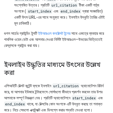
সংশ্লেষিত উত্তর। প্রতিটি
url_citation
টীকা একটি পাঠ্য
অংশকে (
start_index
এবং
end_index
দ্বারা সংজ্ঞায়িত)
একটি উৎস URL-এর সাথে সংযুক্ত করে। ইনলাইন উদ্ধৃতি তৈরির এটাই
মূল চাবিকাঠি।
গুগল সার্চের গ্রাউন্ডিং টুলটি
ইউআরএল কনটেক্সট টুলের
সাথে একত্রে ব্যবহার করে
পাবলিক ওয়েব ডেটা এবং আপনার দেওয়া নির্দিষ্ট ইউআরএল—উভয়ের ভিত্তিতেই
রেসপন্সকে গ্রাউন্ড করা যায়।
ইনলাইন উদ্ধৃতির মাধ্যমে উৎসের উল্লেখ
করা
এপিআইটি টেক্সট কন্টেন্ট ব্লকে ইনলাইন
url_citation
অ্যানোটেশন রিটার্ন
করে, যা আপনার ইউজার ইন্টারফেসে সোর্সগুলো কীভাবে প্রদর্শন করবেন তার উপর
আপনাকে সম্পূর্ণ নিয়ন্ত্রণ দেয়। প্রতিটি অ্যানোটেশনে
start_index
এবং
end_index
থাকে, যা টেক্সটের কোন অংশকে এটি উদ্ধৃত করছে তা শনাক্ত
করে। নিচে সেগুলো এক্সট্র্যাক্ট এবং ডিসপ্লে করার পদ্ধতি দেওয়া হলো।