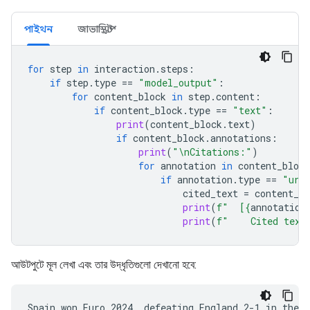
পাইথন
জাভাস্ক্রিপ্ট
for
step
in
interaction
.
steps
:
if
step
.
type
==
"model_output"
:
for
content_block
in
step
.
content
:
if
content_block
.
type
==
"text"
:
print
(
content_block
.
text
)
if
content_block
.
annotations
:
print
(
"
\n
Citations:"
)
for
annotation
in
content_block
if
annotation
.
type
==
"url
cited_text
=
content_bl
print
(
f
"  [
{
annotation
print
(
f
"    Cited text
আউটপুটে মূল লেখা এবং তার উদ্ধৃতিগুলো দেখানো হবে:
Spain won Euro 2024, defeating England 2-1 in the f