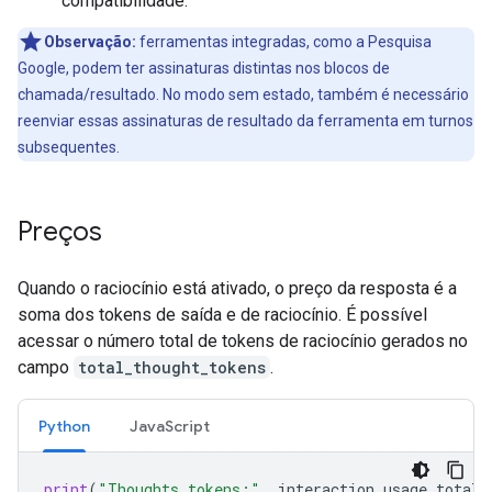
compatibilidade.
Observação:
ferramentas integradas, como a Pesquisa
Google, podem ter assinaturas distintas nos blocos de
chamada/resultado. No modo sem estado, também é necessário
reenviar essas assinaturas de resultado da ferramenta em turnos
subsequentes.
Preços
Quando o raciocínio está ativado, o preço da resposta é a
soma dos tokens de saída e de raciocínio. É possível
acessar o número total de tokens de raciocínio gerados no
campo
total_thought_tokens
.
Python
JavaScript
print
(
"Thoughts tokens:"
,
interaction
.
usage
.
total_