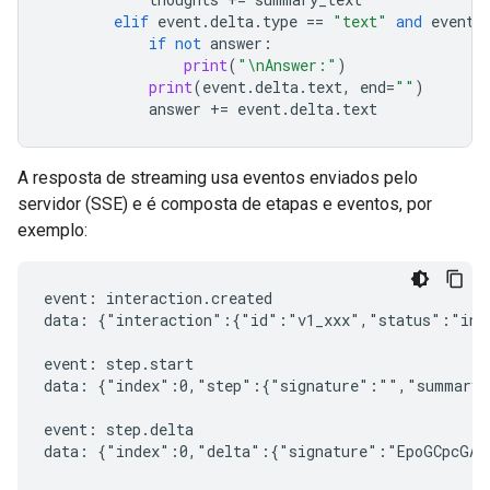
elif
event
.
delta
.
type
==
"text"
and
event
.
if
not
answer
:
print
(
"
\n
Answer:"
)
print
(
event
.
delta
.
text
,
end
=
""
)
answer
+=
event
.
delta
.
text
A resposta de streaming usa eventos enviados pelo
servidor (SSE) e é composta de etapas e eventos, por
exemplo:
event: interaction.created

data: {"interaction":{"id":"v1_xxx","status":"in_
event: step.start

data: {"index":0,"step":{"signature":"","summary"
event: step.delta

data: {"index":0,"delta":{"signature":"EpoGCpcGAXL