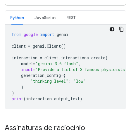
Python
JavaScript
REST
from
google
import
genai
client
=
genai
.
Client
()
interaction
=
client
.
interactions
.
create
(
model
=
"gemini-3.6-flash"
,
input
=
"Provide a list of 3 famous physicists a
generation_config
=
{
"thinking_level"
:
"low"
}
)
print
(
interaction
.
output_text
)
Assinaturas de raciocínio