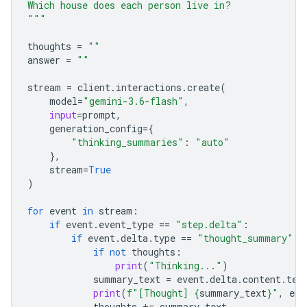
Which house does each person live in?
"""
thoughts
=
""
answer
=
""
stream
=
client
.
interactions
.
create
(
model
=
"gemini-3.6-flash"
,
input
=
prompt
,
generation_config
=
{
"thinking_summaries"
:
"auto"
},
stream
=
True
)
for
event
in
stream
:
if
event
.
event_type
==
"step.delta"
:
if
event
.
delta
.
type
==
"thought_summary"
:
if
not
thoughts
:
print
(
"Thinking..."
)
summary_text
=
event
.
delta
.
content
.
tex
print
(
f
"[Thought] 
{
summary_text
}
"
,
end
thoughts
+=
summary_text