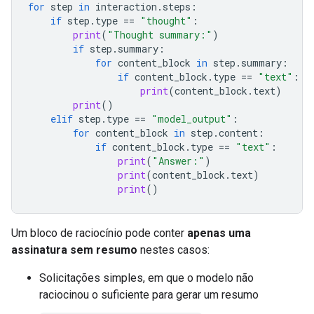
for
step
in
interaction
.
steps
:
if
step
.
type
==
"thought"
:
print
(
"Thought summary:"
)
if
step
.
summary
:
for
content_block
in
step
.
summary
:
if
content_block
.
type
==
"text"
:
print
(
content_block
.
text
)
print
()
elif
step
.
type
==
"model_output"
:
for
content_block
in
step
.
content
:
if
content_block
.
type
==
"text"
:
print
(
"Answer:"
)
print
(
content_block
.
text
)
print
()
Um bloco de raciocínio pode conter
apenas uma
assinatura sem resumo
nestes casos:
Solicitações simples, em que o modelo não
raciocinou o suficiente para gerar um resumo