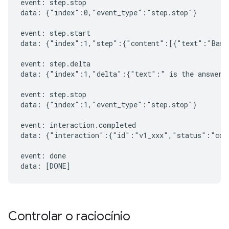
event: step.stop

data: {"index":0,"event_type":"step.stop"}

event: step.start

data: {"index":1,"step":{"content":[{"text":"Based
event: step.delta

data: {"index":1,"delta":{"text":" is the answer t
event: step.stop

data: {"index":1,"event_type":"step.stop"}

event: interaction.completed

data: {"interaction":{"id":"v1_xxx","status":"comp
event: done

Controlar o raciocínio