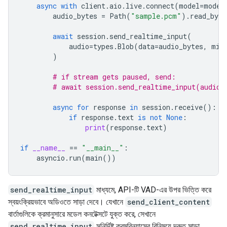
async
with
client
.
aio
.
live
.
connect
(
model
=
model
audio_bytes
=
Path
(
"sample.pcm"
)
.
read_byte
await
session
.
send_realtime_input
(
audio
=
types
.
Blob
(
data
=
audio_bytes
,
mim
)
# if stream gets paused, send:
# await session.send_realtime_input(audio_
async
for
response
in
session
.
receive
():
if
response
.
text
is
not
None
:
print
(
response
.
text
)
if
__name__
==
"__main__"
:
asyncio
.
run
(
main
())
send_realtime_input
মাধ্যমে, API-টি VAD-এর উপর ভিত্তি করে
স্বয়ংক্রিয়ভাবে অডিওতে সাড়া দেবে। যেখানে
send_client_content
বার্তাগুলিকে ক্রমানুসারে মডেল কনটেক্সটে যুক্ত করে, সেখানে
send_realtime_input
সুনির্দিষ্ট ক্রমবিন্যাসের বিনিময়ে দ্রুত সাড়া