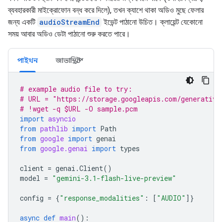
ব্যবহারকারী মাইক্রোফোন বন্ধ করে দিলে), তখন ক্যাশে থাকা অডিও মুছে ফেলার
জন্য একটি
audioStreamEnd
ইভেন্ট পাঠানো উচিত। ক্লায়েন্ট যেকোনো
সময় আবার অডিও ডেটা পাঠানো শুরু করতে পারে।
পাইথন
জাভাস্ক্রিপ্ট
# example audio file to try:
# URL = "https://storage.googleapis.com/generative
# !wget -q $URL -O sample.pcm
import
asyncio
from
pathlib
import
Path
from
google
import
genai
from
google.genai
import
types
client
=
genai
.
Client
()
model
=
"gemini-3.1-flash-live-preview"
config
=
{
"response_modalities"
:
[
"AUDIO"
]}
async
def
main
():