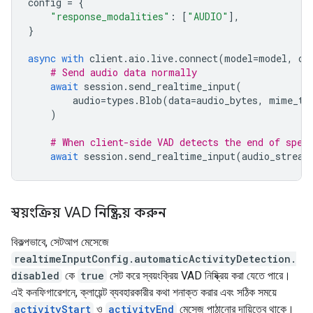
config
=
{
"response_modalities"
:
[
"AUDIO"
],
}
async
with
client
.
aio
.
live
.
connect
(
model
=
model
,
co
# Send audio data normally
await
session
.
send_realtime_input
(
audio
=
types
.
Blob
(
data
=
audio_bytes
,
mime_ty
)
# When client-side VAD detects the end of spee
await
session
.
send_realtime_input
(
audio_stream
স্বয়ংক্রিয় VAD নিষ্ক্রিয় করুন
বিকল্পভাবে, সেটআপ মেসেজে
realtimeInputConfig.automaticActivityDetection.
disabled
কে
true
সেট করে স্বয়ংক্রিয় VAD নিষ্ক্রিয় করা যেতে পারে।
এই কনফিগারেশনে, ক্লায়েন্ট ব্যবহারকারীর কথা শনাক্ত করার এবং সঠিক সময়ে
activityStart
ও
activityEnd
মেসেজ পাঠানোর দায়িত্বে থাকে।