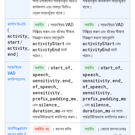
পালা চলাকালীন শনাক্তকৃত অডিও
শনাক্তকৃত কার্যকলাপ অন্তর্ভুক্ত
কার্যকলাপ এবং সমস্ত ভিডিও
থাকে।
ফ্রেম অন্তর্ভুক্ত থাকে।
কাস্টম ভিএডি
সমর্থিত
। স্বয়ংক্রিয় VAD
সমর্থিত
। স্বয়ংক্রিয় VAD
(
নিষ্ক্রিয় করুন এবং বাঁকের সীমানা
নিষ্ক্রিয় করুন এবং বাঁকের সীমানা
activity
_
নিয়ন্ত্রণ করতে ম্যানুয়ালি
নিয়ন্ত্রণ করতে ম্যানুয়ালি
start
/
activity
Start
activity
Start
এবং
এবং
activity
_
activity
End
activity
End
বার্তা
বার্তা
end
)
পাঠান।
পাঠান।
start
_
of
_
start
_
of
_
স্বয়ংক্রিয়
সমর্থিত
।
সমর্থিত
।
VAD
speech
_
speech
_
কনফিগারেশন
sensitivity
end
_
sensitivity
end
_
,
,
of
_
speech
_
of
_
speech
_
sensitivity
sensitivity
,
,
prefix
_
padding
_
ms
prefix
_
padding
_
ms
,
silence
_
silence
_
এবং
, এবং
duration
_
ms
duration
_
ms
এর মতো
এর মতো
প্যারামিটারগুলো কনফিগার করুন।
প্যারামিটারগুলো কনফিগার করুন।
অ্যাসিঙ্ক্রোনাস
সমর্থিত নয়
। ফাংশন কলিং
সমর্থিত
। কোনো ফাংশন চলার
ফাংশন কলিং
(