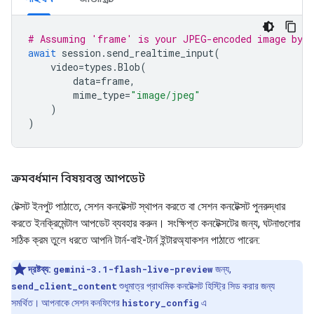
# Assuming 'frame' is your JPEG-encoded image byte
await
session
.
send_realtime_input
(
video
=
types
.
Blob
(
data
=
frame
,
mime_type
=
"image/jpeg"
)
)
ক্রমবর্ধমান বিষয়বস্তু আপডেট
টেক্সট ইনপুট পাঠাতে, সেশন কনটেক্সট স্থাপন করতে বা সেশন কনটেক্সট পুনরুদ্ধার
করতে ইনক্রিমেন্টাল আপডেট ব্যবহার করুন। সংক্ষিপ্ত কনটেক্সটের জন্য, ঘটনাগুলোর
সঠিক ক্রম তুলে ধরতে আপনি টার্ন-বাই-টার্ন ইন্টারঅ্যাকশন পাঠাতে পারেন:
দ্রষ্টব্য:
gemini-3.1-flash-live-preview
জন্য,
send_client_content
শুধুমাত্র প্রাথমিক কনটেক্সট হিস্ট্রি সিড করার জন্য
সমর্থিত। আপনাকে সেশন কনফিগের
history_config
এ