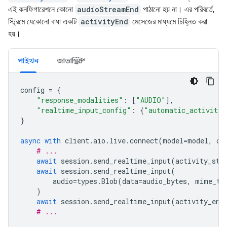
এই কনফিগারেশনে কোনো
audioStreamEnd
পাঠানো হয় না। এর পরিবর্তে,
স্ট্রিমে যেকোনো বাধা একটি
activityEnd
মেসেজের মাধ্যমে চিহ্নিত করা
হয়।
পাইথন
জাভাস্ক্রিপ্ট
config
=
{
"response_modalities"
:
[
"AUDIO"
],
"realtime_input_config"
:
{
"automatic_activity_
}
async
with
client
.
aio
.
live
.
connect
(
model
=
model
,
co
# ...
await
session
.
send_realtime_input
(
activity_sta
await
session
.
send_realtime_input
(
audio
=
types
.
Blob
(
data
=
audio_bytes
,
mime_ty
)
await
session
.
send_realtime_input
(
activity_end
# ...