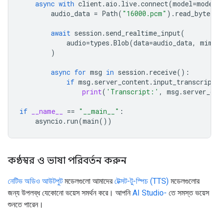
async
with
client
.
aio
.
live
.
connect
(
model
=
model
audio_data
=
Path
(
"16000.pcm"
)
.
read_bytes
(
await
session
.
send_realtime_input
(
audio
=
types
.
Blob
(
data
=
audio_data
,
mime
)
async
for
msg
in
session
.
receive
():
if
msg
.
server_content
.
input_transcript
print
(
'Transcript:'
,
msg
.
server_co
if
__name__
==
"__main__"
:
asyncio
.
run
(
main
())
কণ্ঠস্বর ও ভাষা পরিবর্তন করুন
নেটিভ অডিও আউটপুট
মডেলগুলো আমাদের
টেক্সট-টু-স্পিচ (TTS)
মডেলগুলোর
জন্য উপলব্ধ যেকোনো ভয়েস সমর্থন করে। আপনি
AI Studio-
তে সমস্ত ভয়েস
শুনতে পারেন।