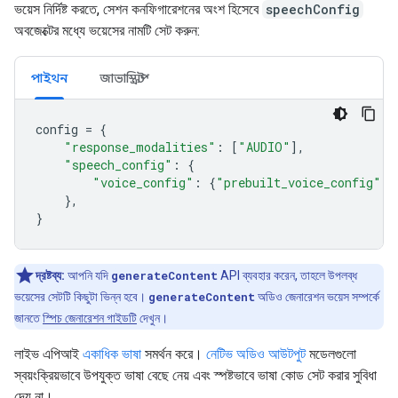
ভয়েস নির্দিষ্ট করতে, সেশন কনফিগারেশনের অংশ হিসেবে
speechConfig
অবজেক্টের মধ্যে ভয়েসের নামটি সেট করুন:
পাইথন
জাভাস্ক্রিপ্ট
config
=
{
"response_modalities"
:
[
"AUDIO"
],
"speech_config"
:
{
"voice_config"
:
{
"prebuilt_voice_config"
:
},
}
দ্রষ্টব্য:
আপনি যদি
generateContent
API ব্যবহার করেন, তাহলে উপলব্ধ
ভয়েসের সেটটি কিছুটা ভিন্ন হবে।
generateContent
অডিও জেনারেশন ভয়েস সম্পর্কে
জানতে
স্পিচ জেনারেশন গাইডটি
দেখুন।
লাইভ এপিআই
একাধিক ভাষা
সমর্থন করে।
নেটিভ অডিও আউটপুট
মডেলগুলো
স্বয়ংক্রিয়ভাবে উপযুক্ত ভাষা বেছে নেয় এবং স্পষ্টভাবে ভাষা কোড সেট করার সুবিধা
দেয় না।