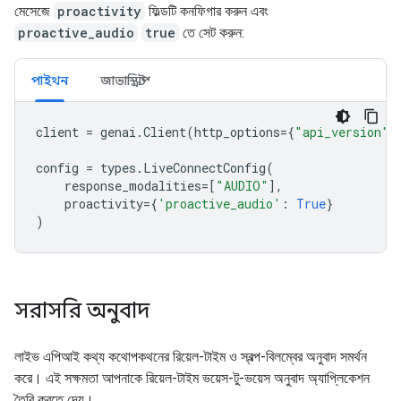
মেসেজে
proactivity
ফিল্ডটি কনফিগার করুন এবং
proactive_audio
true
তে সেট করুন:
পাইথন
জাভাস্ক্রিপ্ট
client
=
genai
.
Client
(
http_options
=
{
"api_version"
:
config
=
types
.
LiveConnectConfig
(
response_modalities
=
[
"AUDIO"
],
proactivity
=
{
'proactive_audio'
:
True
}
)
সরাসরি অনুবাদ
লাইভ এপিআই কথ্য কথোপকথনের রিয়েল-টাইম ও স্বল্প-বিলম্বের অনুবাদ সমর্থন
করে। এই সক্ষমতা আপনাকে রিয়েল-টাইম ভয়েস-টু-ভয়েস অনুবাদ অ্যাপ্লিকেশন
তৈরি করতে দেয়।