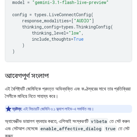
model
=
"gemini-3.1-flash-live-preview"
config
=
types
.
LiveConnectConfig
(
response_modalities
=
[
"AUDIO"
]
thinking_config
=
types
.
ThinkingConfig
(
thinking_level
=
"low"
,
include_thoughts
=
True
)
)
আবেগপূর্ণ সংলাপ
এই বৈশিষ্ট্যটি জেমিনিকে প্রদত্ত অভিব্যক্তি এবং কণ্ঠস্বরের সাথে তার প্রতিক্রিয়া
শৈলীকে মানিয়ে নিতে সাহায্য করে।
দ্রষ্টব্য:
এই ফিচারটি জেমিনি ৩.১ ফ্ল্যাশ লাইভ-এ সমর্থিত নয়।
অ্যাফেক্টিভ ডায়ালগ ব্যবহার করতে, এপিআই সংস্করণটি
v1beta
তে সেট করুন
এবং সেটআপ মেসেজে
enable_affective_dialog
true
তে সেট
করুন: