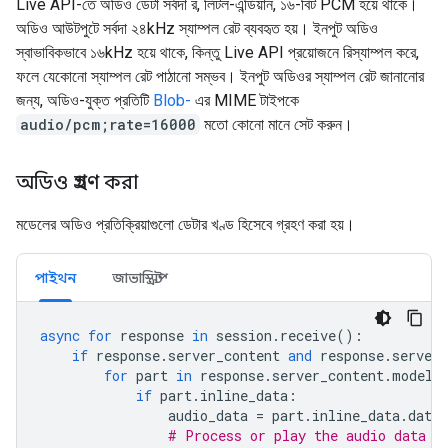
Live API-তে অডিও ডেটা সর্বদা র, লিটল-এন্ডিয়ান, ১৬-বিট PCM হয়ে থাকে।
অডিও আউটপুটে সর্বদা ২৪kHz স্যাম্পল রেট ব্যবহৃত হয়। ইনপুট অডিও
স্বাভাবিকভাবে ১৬kHz হয়ে থাকে, কিন্তু Live API প্রয়োজনে রিস্যাম্পল করে,
ফলে যেকোনো স্যাম্পল রেট পাঠানো সম্ভব। ইনপুট অডিওর স্যাম্পল রেট জানানোর
জন্য, অডিও-যুক্ত প্রতিটি
Blob-
এর MIME টাইপকে
audio/pcm;rate=16000
মতো কোনো মানে সেট করুন।
অডিও গ্রহণ করা
মডেলের অডিও প্রতিক্রিয়াগুলো ডেটার খণ্ড হিসেবে গ্রহণ করা হয়।
পাইথন
জাভাস্ক্রিপ্ট
async
for
response
in
session
.
receive
():
if
response
.
server_content
and
response
.
server_
for
part
in
response
.
server_content
.
model_
if
part
.
inline_data
:
audio_data
=
part
.
inline_data
.
data
# Process or play the audio data