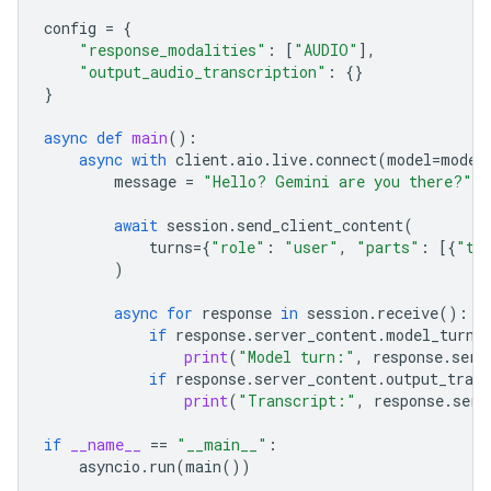
config
=
{
"response_modalities"
:
[
"AUDIO"
],
"output_audio_transcription"
:
{}
}
async
def
main
():
async
with
client
.
aio
.
live
.
connect
(
model
=
model
message
=
"Hello? Gemini are you there?"
await
session
.
send_client_content
(
turns
=
{
"role"
:
"user"
,
"parts"
:
[{
"te
)
async
for
response
in
session
.
receive
():
if
response
.
server_content
.
model_turn
:
print
(
"Model turn:"
,
response
.
serv
if
response
.
server_content
.
output_trans
print
(
"Transcript:"
,
response
.
serv
if
__name__
==
"__main__"
:
asyncio
.
run
(
main
())