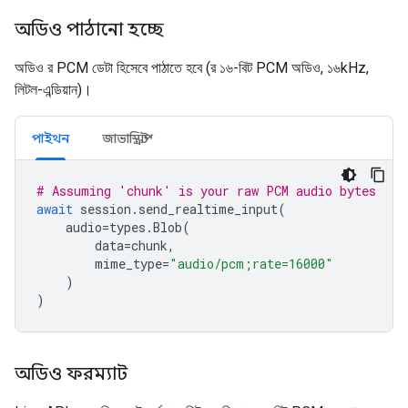
অডিও পাঠানো হচ্ছে
অডিও র PCM ডেটা হিসেবে পাঠাতে হবে (র ১৬-বিট PCM অডিও, ১৬kHz,
লিটল-এন্ডিয়ান)।
পাইথন
জাভাস্ক্রিপ্ট
# Assuming 'chunk' is your raw PCM audio bytes
await
session
.
send_realtime_input
(
audio
=
types
.
Blob
(
data
=
chunk
,
mime_type
=
"audio/pcm;rate=16000"
)
)
অডিও ফরম্যাট