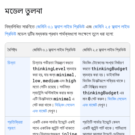
মডেল তুলনা
নিম্নলিখিত সারণিতে
জেমিনি ৩.১ ফ্ল্যাশ লাইভ প্রিভিউ
এবং
জেমিনি ২.৫ ফ্ল্যাশ লাইভ
প্রিভিউ
মডেল দুটির মধ্যকার প্রধান পার্থক্যগুলো সংক্ষেপে তুলে ধরা হলো:
বৈশিষ্ট্য
জেমিনি ৩.১ ফ্ল্যাশ লাইভ প্রিভিউ
জেমিনি ২.৫ ফ্ল্যাশ লাইভ প্রিভিউ
চিন্তা
চিন্তার গভীরতা নিয়ন্ত্রণ করতে
থিংকিং টোকেনের সংখ্যা নির্ধারণ
thinking
Level
thinking
Budget
ব্যবহার
করতে
minimal
করা হয়, যার জন্য
,
ব্যবহার করা হয়। ডাইনামিক
low
medium
high
,
এবং
থিংকিং ডিফল্টরূপে সক্রিয় থাকে।
মতো সেটিং রয়েছে। সর্বনিম্ন
এটি নিষ্ক্রিয় করতে
thinking
Budget
ল্যাটেন্সি অপ্টিমাইজ করার জন্য
এর
minimal
0
এটি ডিফল্টভাবে
এ
মান
সেট করুন।
থিংকিং লেভেল
সেট করা থাকে।
থিঙ্কিং লেভেল
এবং বাজেট
দেখুন।
এবং বাজেট
দেখুন।
প্রতিক্রিয়া
একটি একক সার্ভার ইভেন্টে একই
প্রতিটি সার্ভার ইভেন্টে কেবল
গ্রহণ
সাথে একাধিক কন্টেন্ট পার্ট থাকতে
একটি কন্টেন্ট পার্ট থাকে। পার্টগুলো
inline
পারে (উদাহরণস্বরূপ,
আলাদা আলাদা ইভেন্টে ডেলিভার