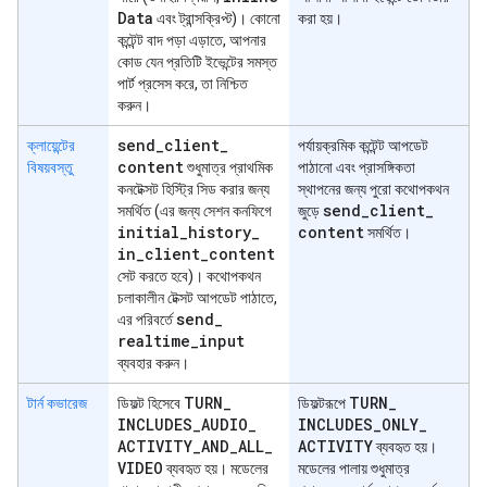
Data
এবং ট্রান্সক্রিপ্ট)। কোনো
করা হয়।
কন্টেন্ট বাদ পড়া এড়াতে, আপনার
কোড যেন প্রতিটি ইভেন্টের সমস্ত
পার্ট প্রসেস করে, তা নিশ্চিত
করুন।
send
_
client
_
ক্লায়েন্টের
পর্যায়ক্রমিক কন্টেন্ট আপডেট
content
বিষয়বস্তু
শুধুমাত্র প্রাথমিক
পাঠানো এবং প্রাসঙ্গিকতা
কনটেক্সট হিস্ট্রি সিড করার জন্য
স্থাপনের জন্য পুরো কথোপকথন
send
_
client
_
সমর্থিত (এর জন্য সেশন কনফিগে
জুড়ে
initial
_
history
_
content
সমর্থিত।
in
_
client
_
content
সেট করতে হবে)। কথোপকথন
চলাকালীন টেক্সট আপডেট পাঠাতে,
send
_
এর পরিবর্তে
realtime
_
input
ব্যবহার করুন।
TURN
_
TURN
_
টার্ন কভারেজ
ডিফল্ট হিসেবে
ডিফল্টরূপে
INCLUDES
_
AUDIO
_
INCLUDES
_
ONLY
_
ACTIVITY
_
AND
_
ALL
_
ACTIVITY
ব্যবহৃত হয়।
VIDEO
ব্যবহৃত হয়। মডেলের
মডেলের পালায় শুধুমাত্র