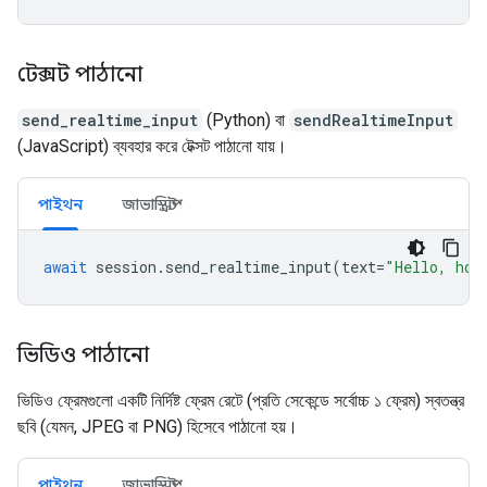
টেক্সট পাঠানো
send_realtime_input
(Python) বা
sendRealtimeInput
(JavaScript) ব্যবহার করে টেক্সট পাঠানো যায়।
পাইথন
জাভাস্ক্রিপ্ট
await
session
.
send_realtime_input
(
text
=
"Hello, how
ভিডিও পাঠানো
ভিডিও ফ্রেমগুলো একটি নির্দিষ্ট ফ্রেম রেটে (প্রতি সেকেন্ডে সর্বোচ্চ ১ ফ্রেম) স্বতন্ত্র
ছবি (যেমন, JPEG বা PNG) হিসেবে পাঠানো হয়।
পাইথন
জাভাস্ক্রিপ্ট