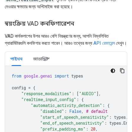
দেওয়ার ক্ষমতার জন্য অপ্টিমাইজ করা হয়েছে।
স্বয়ংক্রিয় VAD কনফিগারেশন
VAD কার্যকলাপের উপর আরও বেশি নিয়ন্ত্রণের জন্য, আপনি নিম্নলিখিত
প্যারামিটারগুলি কনফিগার করতে পারেন। আরও তথ্যের জন্য
API রেফারেন্স
দেখুন।
পাইথন
জাভাস্ক্রিপ্ট
from
google.genai
import
types
config
=
{
"response_modalities"
:
[
"AUDIO"
],
"realtime_input_config"
:
{
"automatic_activity_detection"
:
{
"disabled"
:
False
,
# default
"start_of_speech_sensitivity"
:
types
.
S
"end_of_speech_sensitivity"
:
types
.
End
"prefix_padding_ms"
:
20
,