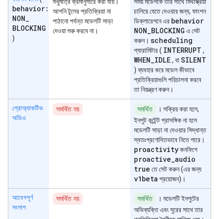
শুধুমাত্র ক্রমানুসারে করা যায়।
সময় মডেলকে তার সাথে মিথস্ক্রিয়া
behavior:
আপনি টুলের প্রতিক্রিয়া না
চালিয়ে যেতে দেওয়ার জন্য, ফাংশন
NON
_
behavior
পাঠানো পর্যন্ত মডেলটি সাড়া
ডিক্লারেশনে এর
BLOCKING
NON
_
BLOCKING
দেওয়া শুরু করবে না।
এ সেট
)
scheduling
করুন।
INTERRUPT
প্যারামিটার (
,
WHEN
_
IDLE
SILENT
, বা
) ব্যবহার করে মডেল কীভাবে
প্রতিক্রিয়াগুলি পরিচালনা করবে
তা নিয়ন্ত্রণ করুন।
প্রোঅ্যাকটিভ
সমর্থিত নয়
সমর্থিত
। সক্রিয় করা হলে,
অডিও
ইনপুট কন্টেন্ট প্রাসঙ্গিক না হলে
মডেলটি সাড়া না দেওয়ার সিদ্ধান্ত
স্বতঃপ্রণোদিতভাবে নিতে পারে।
proactivity
কনফিগে
proactive
_
audio
true
তে সেট করুন (এর জন্য
v1beta
প্রয়োজন)।
আবেগপূর্ণ
সমর্থিত নয়
সমর্থিত
। মডেলটি ইনপুটের
সংলাপ
অভিব্যক্তি এবং সুরের সাথে তার