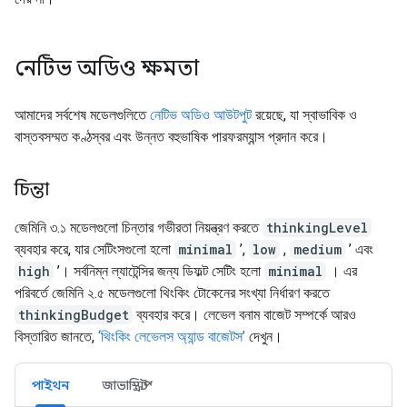
নেটিভ অডিও ক্ষমতা
আমাদের সর্বশেষ মডেলগুলিতে
নেটিভ অডিও আউটপুট
রয়েছে, যা স্বাভাবিক ও
বাস্তবসম্মত কণ্ঠস্বর এবং উন্নত বহুভাষিক পারফরম্যান্স প্রদান করে।
চিন্তা
জেমিনি ৩.১ মডেলগুলো চিন্তার গভীরতা নিয়ন্ত্রণ করতে
thinkingLevel
ব্যবহার করে, যার সেটিংসগুলো হলো
minimal
’,
low
,
medium
’ এবং
high
’। সর্বনিম্ন ল্যাটেন্সির জন্য ডিফল্ট সেটিং হলো
minimal
। এর
পরিবর্তে জেমিনি ২.৫ মডেলগুলো থিংকিং টোকেনের সংখ্যা নির্ধারণ করতে
thinkingBudget
ব্যবহার করে। লেভেল বনাম বাজেট সম্পর্কে আরও
বিস্তারিত জানতে,
‘থিংকিং লেভেলস অ্যান্ড বাজেটস’
দেখুন।
পাইথন
জাভাস্ক্রিপ্ট