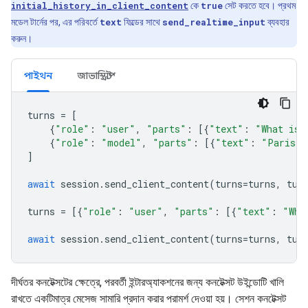
initial_history_in_client_content
কে
true
সেট করতে হবে। প্রথম
মডেল টার্নের পর, এর পরিবর্তে
text
ফিল্ডের সাথে
send_realtime_input
ব্যবহার
করুন।
পাইথন
জাভাস্ক্রিপ্ট
turns
=
[
{
"role"
:
"user"
,
"parts"
:
[{
"text"
:
"What is 
{
"role"
:
"model"
,
"parts"
:
[{
"text"
:
"Paris"
}
]
await
session
.
send_client_content
(
turns
=
turns
,
tur
turns
=
[{
"role"
:
"user"
,
"parts"
:
[{
"text"
:
"Wha
await
session
.
send_client_content
(
turns
=
turns
,
tur
দীর্ঘতর কনটেক্সটের ক্ষেত্রে, পরবর্তী ইন্টারঅ্যাকশনের জন্য কনটেক্সট উইন্ডোটি খালি
রাখতে একটিমাত্র মেসেজ সামারি প্রদান করার পরামর্শ দেওয়া হয়। সেশন কনটেক্সট