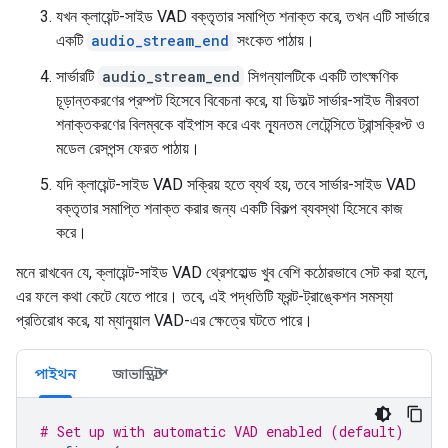
যখন ক্লায়েন্ট-সাইড VAD বক্তৃতার সমাপ্তি শনাক্ত করে, তখন এটি সার্ভারে
একটি
audio_stream_end
সংকেত পাঠায়।
সার্ভারটি
audio_stream_end
সিগন্যালটিকে একটি তাৎক্ষণিক
চূড়ান্তকরণের প্রম্পট হিসেবে বিবেচনা করে, যা ডিফল্ট সার্ভার-সাইড নীরবতা
শনাক্তকরণের বিলম্বকে বাইপাস করে এবং ন্যূনতম লেটেন্সিতে ট্রান্সক্রিপ্ট ও
মডেল রেসপন্স ফেরত পাঠায়।
যদি ক্লায়েন্ট-সাইড VAD সক্রিয় হতে ব্যর্থ হয়, তবে সার্ভার-সাইড VAD
বক্তৃতার সমাপ্তি শনাক্ত করার জন্য একটি বিকল্প ব্যবস্থা হিসেবে কাজ
করে।
মনে রাখবেন যে, ক্লায়েন্ট-সাইড VAD থ্রেশহোল্ড খুব বেশি কঠোরভাবে সেট করা হলে,
এর ফলে কথা কেটে যেতে পারে। তবে, এই পদ্ধতিটি ফ্রন্ট-ট্রাঙ্কেশন সমস্যা
প্রতিরোধ করে, যা ম্যানুয়াল VAD-এর ক্ষেত্রে ঘটতে পারে।
পাইথন
জাভাস্ক্রিপ্ট
# Set up with automatic VAD enabled (default)