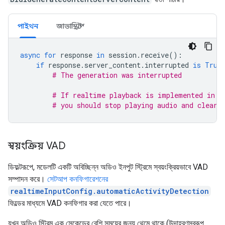
পাইথন
জাভাস্ক্রিপ্ট
async
for
response
in
session
.
receive
():
if
response
.
server_content
.
interrupted
is
True
# The generation was interrupted
# If realtime playback is implemented in y
# you should stop playing audio and clear 
স্বয়ংক্রিয় VAD
ডিফল্টরূপে, মডেলটি একটি অবিচ্ছিন্ন অডিও ইনপুট স্ট্রিমে স্বয়ংক্রিয়ভাবে VAD
সম্পাদন করে।
সেটআপ কনফিগারেশনের
realtimeInputConfig.automaticActivityDetection
ফিল্ডের মাধ্যমে VAD কনফিগার করা যেতে পারে।
যখন অডিও স্ট্রিম এক সেকেন্ডের বেশি সময়ের জন্য থেমে থাকে (উদাহরণস্বরূপ,