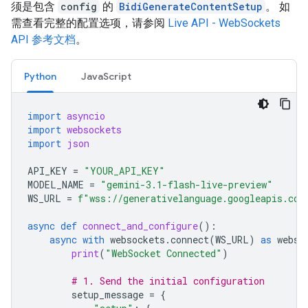
须是包含
config
的
BidiGenerateContentSetup
。 如
需查看完整的配置选项，请参阅
Live API - WebSockets
API 参考文档
。
Python
JavaScript
import
asyncio
import
websockets
import
json
API_KEY
=
"YOUR_API_KEY"
MODEL_NAME
=
"gemini-3.1-flash-live-preview"
WS_URL
=
f
"wss://generativelanguage.googleapis.com
async
def
connect_and_configure
():
async
with
websockets
.
connect
(
WS_URL
)
as
webso
print
(
"WebSocket Connected"
)
# 1. Send the initial configuration
setup_message
=
{