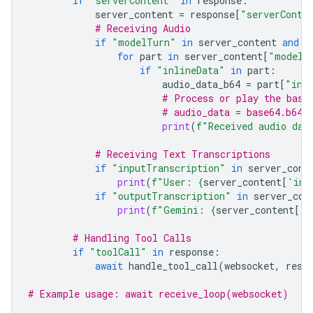
if
"serverContent"
in
response
:
server_content
=
response
[
"serverConte
# Receiving Audio
if
"modelTurn"
in
server_content
and
"
for
part
in
server_content
[
"modelT
if
"inlineData"
in
part
:
audio_data_b64
=
part
[
"inl
# Process or play the base
# audio_data = base64.b64d
print
(
f
"Received audio dat
# Receiving Text Transcriptions
if
"inputTranscription"
in
server_cont
print
(
f
"User: 
{
server_content
[
'inp
if
"outputTranscription"
in
server_con
print
(
f
"Gemini: 
{
server_content
[
'o
# Handling Tool Calls
if
"toolCall"
in
response
:
await
handle_tool_call
(
websocket
,
resp
# Example usage: await receive_loop(websocket)