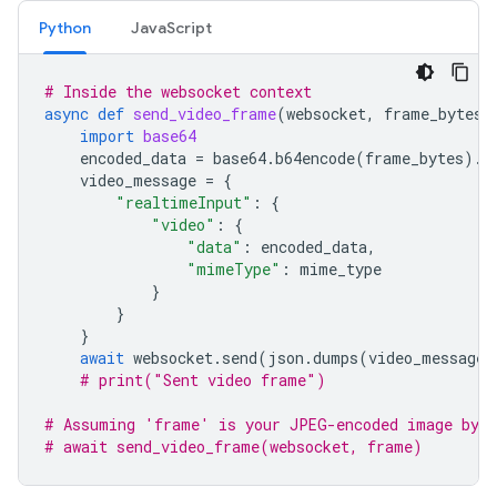
Python
JavaScript
# Inside the websocket context
async
def
send_video_frame
(
websocket
,
frame_bytes
,
import
base64
encoded_data
=
base64
.
b64encode
(
frame_bytes
)
.
d
video_message
=
{
"realtimeInput"
:
{
"video"
:
{
"data"
:
encoded_data
,
"mimeType"
:
mime_type
}
}
}
await
websocket
.
send
(
json
.
dumps
(
video_message
)
# print("Sent video frame")
# Assuming 'frame' is your JPEG-encoded image byte
# await send_video_frame(websocket, frame)