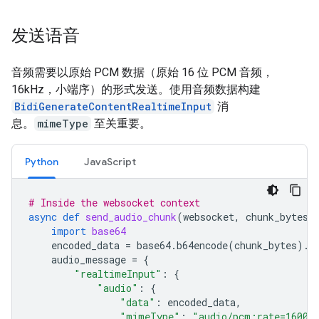
发送语音
音频需要以原始 PCM 数据（原始 16 位 PCM 音频，
16kHz，小端序）的形式发送。使用音频数据构建
BidiGenerateContentRealtimeInput
消
息。
mimeType
至关重要。
Python
JavaScript
# Inside the websocket context
async
def
send_audio_chunk
(
websocket
,
chunk_bytes
)
import
base64
encoded_data
=
base64
.
b64encode
(
chunk_bytes
)
.
d
audio_message
=
{
"realtimeInput"
:
{
"audio"
:
{
"data"
:
encoded_data
,
"mimeType"
:
"audio/pcm;rate=16000