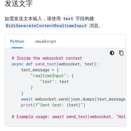
发送文字
如需发送文本输入，请使用
text
字段构建
BidiGenerateContentRealtimeInput
消息。
Python
JavaScript
# Inside the websocket context
async
def
send_text
(
websocket
,
text
):
text_message
=
{
"realtimeInput"
:
{
"text"
:
text
}
}
await
websocket
.
send
(
json
.
dumps
(
text_message
))
print
(
f
"Sent text: 
{
text
}
"
)
# Example usage: await send_text(websocket, "Hello