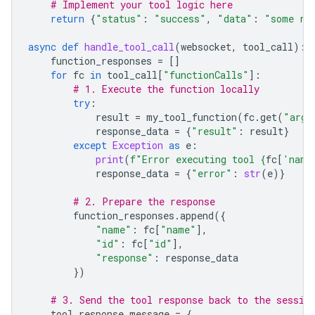
# Implement your tool logic here
return
{
"status"
:
"success"
,
"data"
:
"some re
async
def
handle_tool_call
(
websocket
,
tool_call
):
function_responses
=
[]
for
fc
in
tool_call
[
"functionCalls"
]:
# 1. Execute the function locally
try
:
result
=
my_tool_function
(
fc
.
get
(
"args
response_data
=
{
"result"
:
result
}
except
Exception
as
e
:
print
(
f
"Error executing tool 
{
fc
[
'name
response_data
=
{
"error"
:
str
(
e
)}
# 2. Prepare the response
function_responses
.
append
({
"name"
:
fc
[
"name"
],
"id"
:
fc
[
"id"
],
"response"
:
response_data
})
# 3. Send the tool response back to the sessio
tool_response_message
=
{