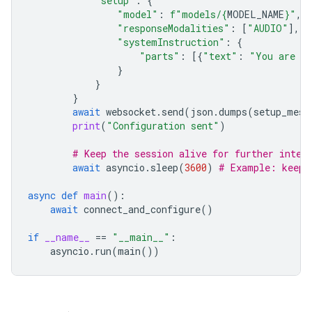
"setup"
:
{
"model"
:
f
"models/
{
MODEL_NAME
}
"
,
"responseModalities"
:
[
"AUDIO"
],
"systemInstruction"
:
{
"parts"
:
[{
"text"
:
"You are a 
}
}
}
await
websocket
.
send
(
json
.
dumps
(
setup_mess
print
(
"Configuration sent"
)
# Keep the session alive for further inter
await
asyncio
.
sleep
(
3600
)
# Example: keep 
async
def
main
():
await
connect_and_configure
()
if
__name__
==
"__main__"
:
asyncio
.
run
(
main
())