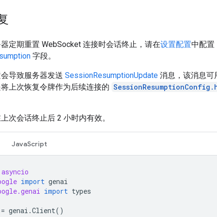
复
器定期重置 WebSocket 连接时会话终止，请在
设置配置
中配置
sumption
字段。
置会导致服务器发送
SessionResumptionUpdate
消息，该消息可
是将上次恢复令牌作为后续连接的
SessionResumptionConfig.
上次会话终止后 2 小时内有效。
JavaScript
asyncio
oogle
import
genai
oogle.genai
import
types
=
genai
.
Client
()