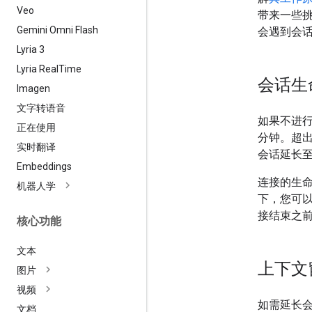
Veo
带来一些挑
Gemini Omni Flash
会遇到会
Lyria 3
Lyria Real
Time
会话生
Imagen
文字转语音
如果不进行
正在使用
分钟。超
实时翻译
会话延长
Embeddings
连接的生命
机器人学
下，您可
接结束之
核心功能
文本
上下文
图片
视频
如需延长
文档