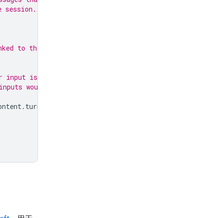
e session.
nked to the session.
r input is continually fed
inputs would come from
ontent
.
turn_complete
: