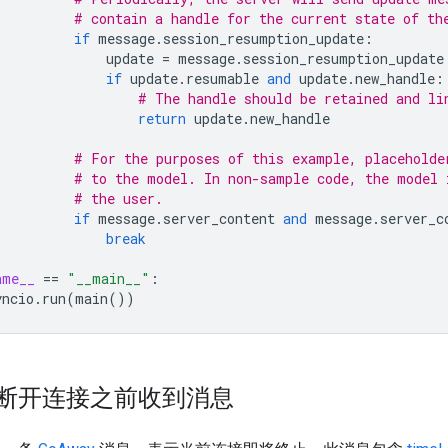
# contain a handle for the current state of th
if
message
.
session_resumption_update
:
update
=
message
.
session_resumption_update
if
update
.
resumable
and
update
.
new_handle
:
# The handle should be retained and li
return
update
.
new_handle
# For the purposes of this example, placeholde
# to the model. In non-sample code, the model 
# the user.
if
message
.
server_content
and
message
.
server_c
break
ame__
==
"__main__"
:
yncio
.
run
(
main
())
断开连接之前收到消息