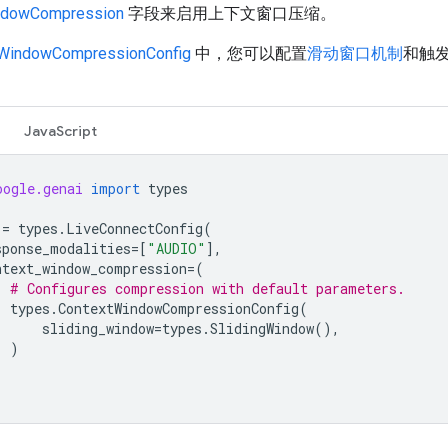
ndowCompression
字段来启用上下文窗口压缩。
tWindowCompressionConfig
中，您可以配置
滑动窗口机制
和触
JavaScript
oogle.genai
import
types
=
types
.
LiveConnectConfig
(
sponse_modalities
=
[
"AUDIO"
],
ntext_window_compression
=
(
# Configures compression with default parameters.
types
.
ContextWindowCompressionConfig
(
sliding_window
=
types
.
SlidingWindow
(),
)