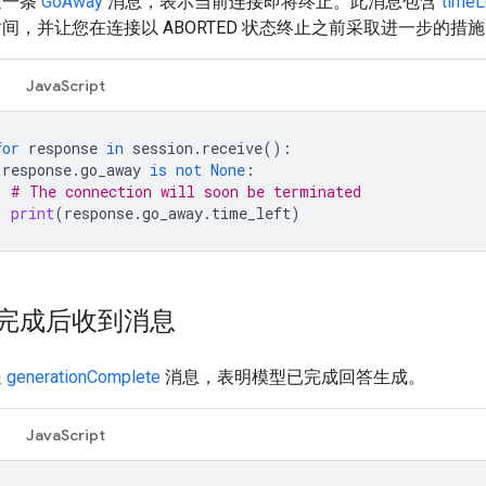
送一条
GoAway
消息，表示当前连接即将终止。此消息包含
timeL
间，并让您在连接以 ABORTED 状态终止之前采取进一步的措
JavaScript
for
response
in
session
.
receive
():
response
.
go_away
is
not
None
:
# The connection will soon be terminated
print
(
response
.
go_away
.
time_left
)
完成后收到消息
送
generationComplete
消息，表明模型已完成回答生成。
JavaScript