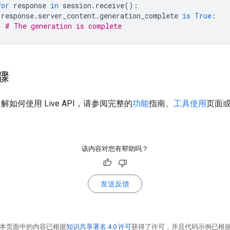
for
response
in
session
.
receive
():
response
.
server_content
.
generation_complete
is
True
:
# The generation is complete
骤
如何使用 Live API，请参阅完整的
功能
指南、
工具使用
页面
该内容对您有帮助吗？
发送反馈
本页面中的内容已根据
知识共享署名 4.0 许可
获得了许可，并且代码示例已根