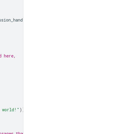
ssion_handle
}
..."
)
d here,
 world!"
)]
ssages that may