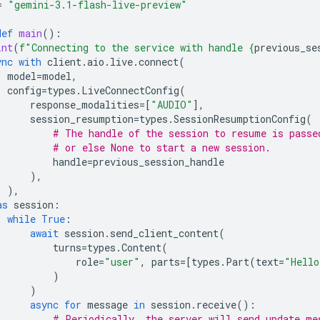
=
"gemini-3.1-flash-live-preview"
def
main
():
int
(
f
"Connecting to the service with handle 
{
previous_se
ync
with
client
.
aio
.
live
.
connect
(
model
=
model
,
config
=
types
.
LiveConnectConfig
(
response_modalities
=
[
"AUDIO"
],
session_resumption
=
types
.
SessionResumptionConfig
(
# The handle of the session to resume is passe
# or else None to start a new session.
handle
=
previous_session_handle
),
),
as
session
:
while
True
:
await
session
.
send_client_content
(
turns
=
types
.
Content
(
role
=
"user"
,
parts
=
[
types
.
Part
(
text
=
"Hello
)
)
async
for
message
in
session
.
receive
():
# Periodically, the server will send update me