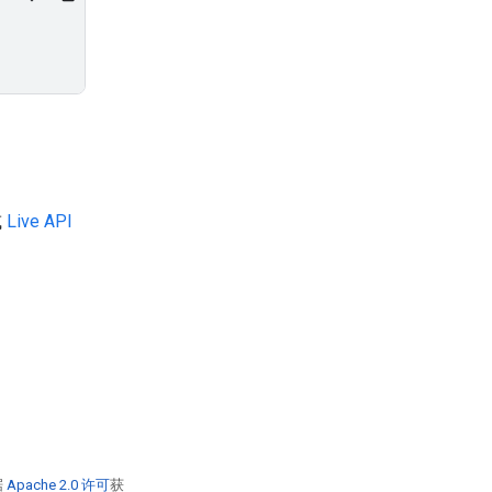
或
Live API
据
Apache 2.0 许可
获