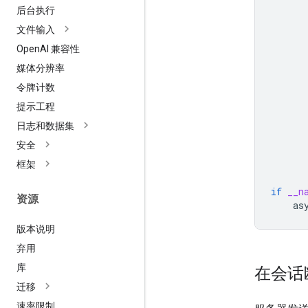
后台执行
文件输入
Open
AI 兼容性
媒体分辨率
令牌计数
提示工程
日志和数据集
安全
框架
if
__n
资源
as
版本说明
弃用
库
在会话
迁移
速率限制