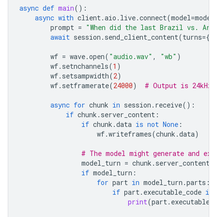
async
def
main
():
async
with
client
.
aio
.
live
.
connect
(
model
=
model
prompt
=
"When did the last Brazil vs. Arg
await
session
.
send_client_content
(
turns
=
{
"
wf
=
wave
.
open
(
"audio.wav"
,
"wb"
)
wf
.
setnchannels
(
1
)
wf
.
setsampwidth
(
2
)
wf
.
setframerate
(
24000
)
# Output is 24kHz
async
for
chunk
in
session
.
receive
():
if
chunk
.
server_content
:
if
chunk
.
data
is
not
None
:
wf
.
writeframes
(
chunk
.
data
)
# The model might generate and exe
model_turn
=
chunk
.
server_content
.
if
model_turn
:
for
part
in
model_turn
.
parts
:
if
part
.
executable_code
is
print
(
part
.
executable_