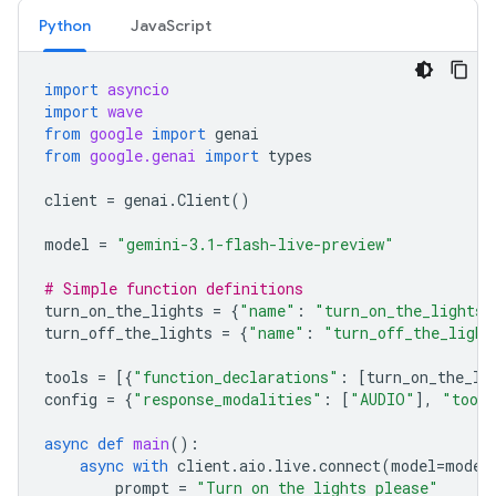
Python
JavaScript
import
asyncio
import
wave
from
google
import
genai
from
google.genai
import
types
client
=
genai
.
Client
()
model
=
"gemini-3.1-flash-live-preview"
# Simple function definitions
turn_on_the_lights
=
{
"name"
:
"turn_on_the_lights"
turn_off_the_lights
=
{
"name"
:
"turn_off_the_light
tools
=
[{
"function_declarations"
:
[
turn_on_the_li
config
=
{
"response_modalities"
:
[
"AUDIO"
],
"tool
async
def
main
():
async
with
client
.
aio
.
live
.
connect
(
model
=
model
prompt
=
"Turn on the lights please"