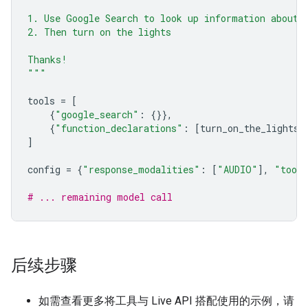
1. Use Google Search to look up information about 
2. Then turn on the lights
Thanks!
"""
tools
=
[
{
"google_search"
:
{}},
{
"function_declarations"
:
[
turn_on_the_lights
,
]
config
=
{
"response_modalities"
:
[
"AUDIO"
],
"tool
# ... remaining model call
后续步骤
如需查看更多将工具与 Live API 搭配使用的示例，请