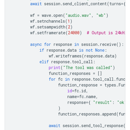
await
session
.
send_client_content
(
turns
=
{
"
wf
=
wave
.
open
(
"audio.wav"
,
"wb"
)
wf
.
setnchannels
(
1
)
wf
.
setsampwidth
(
2
)
wf
.
setframerate
(
24000
)
# Output is 24kHz
async
for
response
in
session
.
receive
():
if
response
.
data
is
not
None
:
wf
.
writeframes
(
response
.
data
)
elif
response
.
tool_call
:
print
(
"The tool was called"
)
function_responses
=
[]
for
fc
in
response
.
tool_call
.
functi
function_response
=
types
.
Func
id
=
fc
.
id
,
name
=
fc
.
name
,
response
=
{
"result"
:
"ok"
)
function_responses
.
append
(
func
await
session
.
send_tool_response
(
f