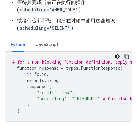
等待其完成当前正在执行的操作
(
scheduling="WHEN_IDLE"
)，
或者什么都不做，稍后在讨论中使用这些知识
(
scheduling="SILENT"
)
Python
JavaScript
# for a non-blocking function definition, apply sc
function_response
=
types
.
FunctionResponse
(
id
=
fc
.
id
,
name
=
fc
.
name
,
response
=
{
"result"
:
"ok"
,
"scheduling"
:
"INTERRUPT"
# Can also be
}
)