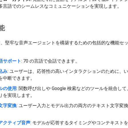
多言語でのシームレスなコミュニケーションを実現します。
能
API は、堅牢な音声エージェントを構築するための包括的な機能セ
語サポート
: 70 の言語で会話できます。
込み
: ユーザーは、応答性の高いインタラクションのために、
を中断できます。
ルの使用
: 関数呼び出しや Google 検索などのツールを統合し
りを実現します。
文字変換
: ユーザー入力とモデル出力の両方のテキスト文字変
。
アクティブ音声
: モデルが応答するタイミングやコンテキスト