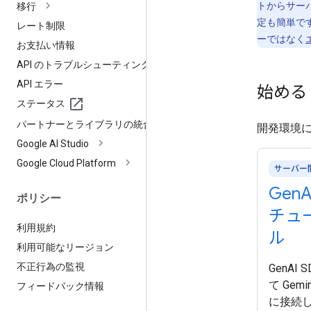
トからサー
移行
定も簡単です
レート制限
ーではなく
お支払い情報
API のトラブルシューティング
API エラー
始める
ステータス
パートナーとライブラリの統合
開発環境
Google AI Studio
Google Cloud Platform
サーバー
Gen
A
ポリシー
チュ
利用規約
ル
利用可能なリージョン
不正行為の監視
GenAI
て Gemin
フィードバック情報
に接続し、