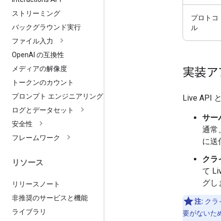
ストリーミング
プロトコ
バックグラウンド実行
ル
ファイル入力
Open
AI の互換性
メディアの解像度
実装ア
トークンのカウント
プロンプト エンジニアリング
Live 
ログとデータセット
サー
安全性
通常
フレームワーク
に送
クラ
リソース
て 
グし
リリースノート
非推奨のサービスと機能
注:
クラ
ライブラリ
要がないた