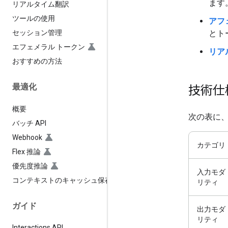
ます
リアルタイム翻訳
ツールの使用
アフ
とト
セッション管理
エフェメラル トークン
リア
おすすめの方法
最適化
技術仕
概要
次の表に、
バッチ API
Webhook
カテゴリ
Flex 推論
優先度推論
入力モダ
コンテキストのキャッシュ保存
リティ
ガイド
出力モダ
リティ
Interactions API