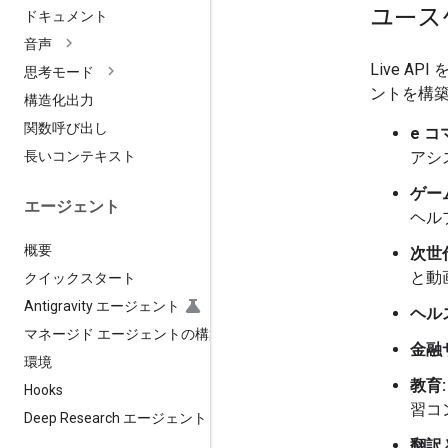
ユース
ドキュメント
音声
Live 
思考モード
ントを構
構造化出力
関数呼び出し
e 
アシ
長いコンテキスト
ゲー
エージェント
ヘル
概要
次世
と動
クイックスタート
Antigravity エージェント
ヘル
マネージド エージェントの構築
金融
環境
教育:
Hooks
習コ
Deep Research エージェント
翻訳