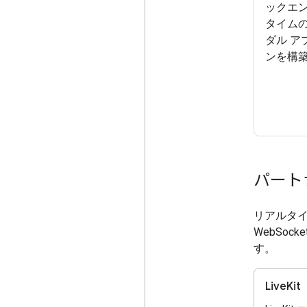
ックエ
タイム
ダル ア
ンを構
パート
リアルタイ
WebSoc
す。
LiveKit