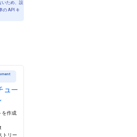
ないため、設
 API キ
pment
のチュー
ル
トを作成
t
）ストリー