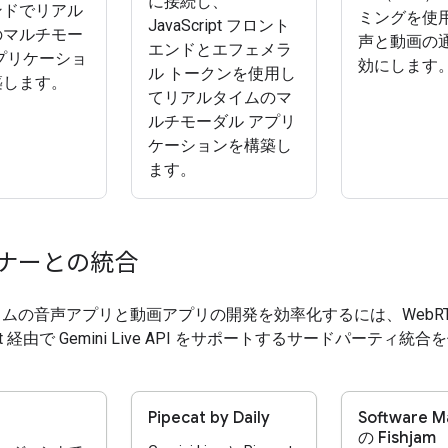
に接続し、
ンドでリアル
ミングを使
JavaScript フロント
のマルチモー
声と動画の
エンドとエフェメラ
プリケーショ
効にします
ル トークンを使用し
築します。
てリアルタイムのマ
ルチモーダル アプリ
ケーションを構築し
ます。
ナーとの統合
ムの音声アプリと動画アプリの開発を効率化するには、WebRT
ket 経由で Gemini Live API をサポートするサードパーティ統
Pipecat by Daily
Software M
の Fishjam