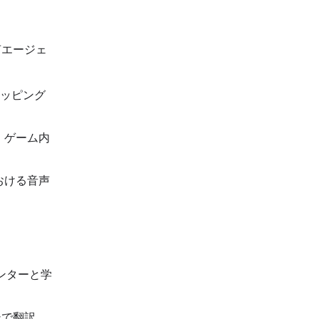
声エージェ
ッピング
、ゲーム内
おける音声
。
ンターと学
シで翻訳