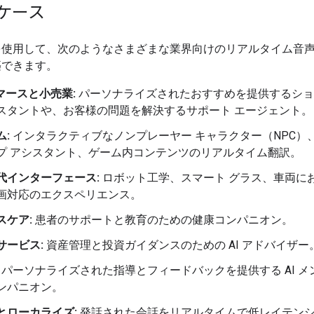
ケース
API を使用して、次のようなさまざまな業界向けのリアルタイム音
築できます。
コマースと小売業:
パーソナライズされたおすすめを提供するショ
スタントや、お客様の問題を解決するサポート エージェント。
ム:
インタラクティブなノンプレーヤー キャラクター（NPC）
プ アシスタント、ゲーム内コンテンツのリアルタイム翻訳。
代インターフェース:
ロボット工学、スマート グラス、車両に
画対応のエクスペリエンス。
スケア:
患者のサポートと教育のための健康コンパニオン。
サービス:
資産管理と投資ガイダンスのための AI アドバイザー
パーソナライズされた指導とフィードバックを提供する AI メ
ンパニオン。
とローカライズ:
発話された会話をリアルタイムで低レイテン