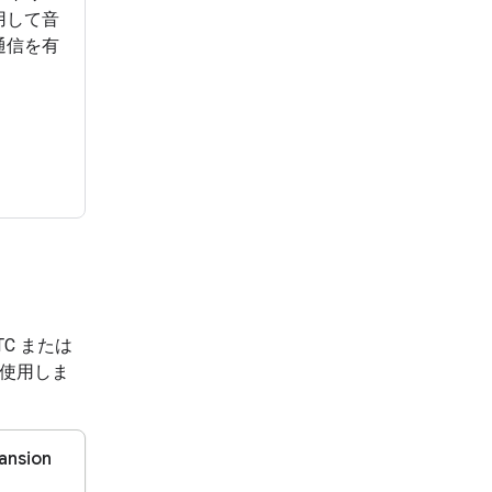
用して音
通信を有
。
C または
合を使用しま
ansion