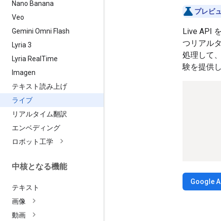
Nano Banana
プレビュ
Veo
Live A
Gemini Omni Flash
つリアル
Lyria 3
処理して
Lyria Real
Time
験を提供
Imagen
テキスト読み上げ
ライブ
リアルタイム翻訳
エンベディング
ロボット工学
中核となる機能
Google A
テキスト
画像
動画