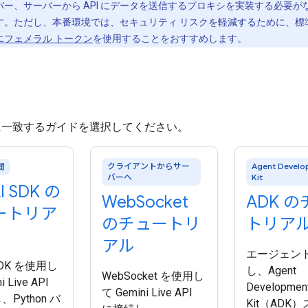
バー、サーバーから API にデータを送信するプロキシを実装する必要が
。ただし、本番環境では、セキュリティ リスクを軽減するために、標準の
エフェメラル トークン
を使用することをおすすめします。
に一致するガイドを選択してください。
クライアントからサー
Agent Develo
間
バーへ
Kit
I SDK の
Web
Socket
ADK 
ートリア
のチュートリ
トリア
アル
エージェン
 SDK を使用し
し、Agent
WebSocket を使用し
i Live API
Developmen
て Gemini Live API
Python バ
Kit（ADK