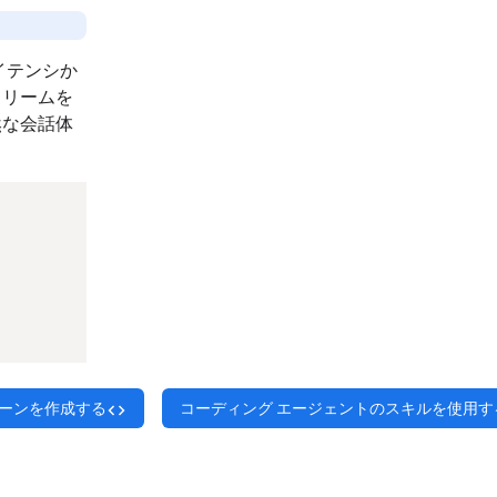
レイテンシか
トリームを
然な会話体
ローンを作成する
コーディング エージェントのスキルを使用す
code