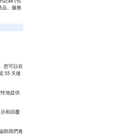
記錄 (包
 產品、服務
。
除。您可以在
 55 天後
擇性地提供
提示和回覆
，協助我們進