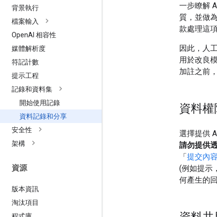
一步瞭解 
背景執行
質，並做
檔案輸入
款處理這
Open
AI 相容性
因此，人工
媒體解析度
用於改良模
符記計數
加註之前，將
提示工程
記錄和資料集
開始使用記錄
資料權
資料記錄和分享
安全性
選擇提供 
架構
請勿提供
「
提交內
資源
(例如提示
何產生的
版本資訊
淘汰項目
資料共
程式庫