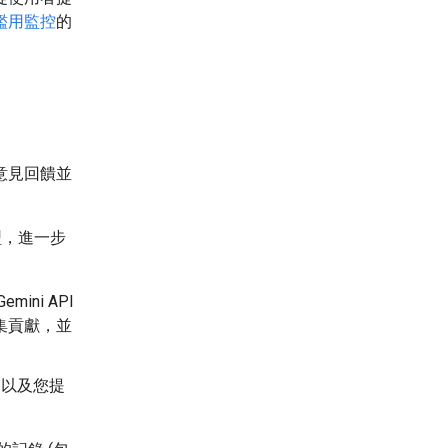
濫用監控
的
供意見回饋並
型，進一步
mini API
集貢獻，並
，以及您提