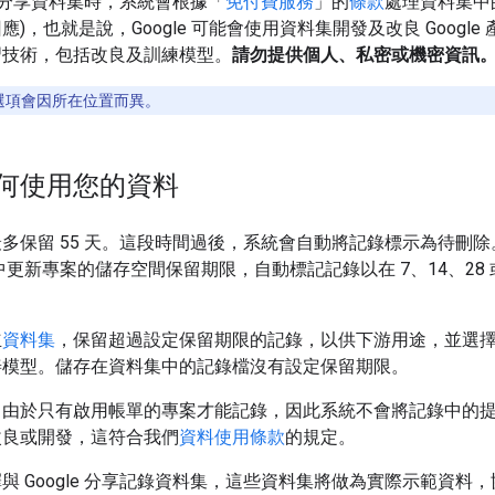
le 分享資料集時，系統會根據「
免付費服務
」的
條款
處理資料集中的
)，也就是說，Google 可能會使用資料集開發及改良 Google
習技術，包括改良及訓練模型。
請勿提供個人、私密或機密資訊
選項會因所在位置而異。
何使用您的資料
多保留 55 天。這段時間過後，系統會自動將記錄標示為待刪
dio 中更新專案的儲存空間保留期限，自動標記記錄以在 7、14、28 或
立
資料集
，保留超過設定保留期限的記錄，以供下游用途，並選
善模型。儲存在資料集中的記錄檔沒有設定保留期限。
，由於只有啟用帳單的專案才能記錄，因此系統不會將記錄中的
改良或開發，這符合我們
資料使用條款
的規定。
與 Google 分享記錄資料集，這些資料集將做為實際示範資料