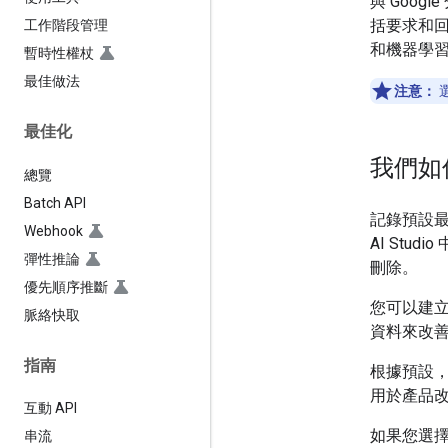
與 Goog
括要求和回應
工作階段管理
和機器學
暫時性權杖
最佳做法
注意：
最佳化
我們如
總覽
Batch API
記錄預設最
Webhook
AI Stu
彈性推論
刪除。
優先順序推斷
您可以建
脈絡快取
資料來改
指南
根據預設
用於產品
互動 API
如果您選擇
串流