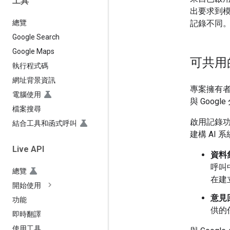
工具
出要求到模型
記錄不同
總覽
Google Search
Google Maps
可共用
執行程式碼
網址背景資訊
專案擁有者
電腦使用
與 Goog
檔案搜尋
啟用記錄
結合工具和函式呼叫
建構 AI
Live API
資料
呼叫
總覽
在建
開始使用
意見
功能
供的
即時翻譯
使用工具