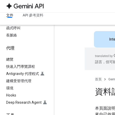
語音和音訊
思考型
文件
API 參考資料
結構化輸出內容
函式呼叫
長脈絡
Int
代理
總覽
語言，但可
快速入門導覽課程
Antigravity 代理程式
首頁
Gemi
建構受管理代理
環境
資料
Hooks
Deep Research Agent
本頁面說
來自已啟用