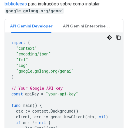
bibliotecas
para instruções sobre como instalar
google.golang.org/genai
.
API Gemini Developer
API Gemini Enterprise Agent Platform
import
(
"context"
"encoding/json"
"fmt"
"log"
"google.golang.org/genai"
)
// Your Google API key
const
apiKey
=
"your-api-key"
func
main
()
{
ctx
:=
context
.
Background
()
client
,
err
:=
genai
.
NewClient
(
ctx
,
nil
)
if
err
!=
nil
{