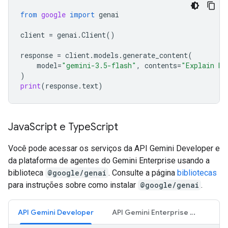
from
google
import
genai
client
=
genai
.
Client
()
response
=
client
.
models
.
generate_content
(
model
=
"gemini-3.5-flash"
,
contents
=
"Explain ho
)
print
(
response
.
text
)
Java
Script e Type
Script
Você pode acessar os serviços da API Gemini Developer e
da plataforma de agentes do Gemini Enterprise usando a
biblioteca
@google/genai
. Consulte a página
bibliotecas
para instruções sobre como instalar
@google/genai
.
API Gemini Developer
API Gemini Enterprise Agent Platform