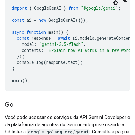
import
{
GoogleGenAI
}
from
"@google/genai"
;
const
ai
=
new
GoogleGenAI
({});
async
function
main
()
{
const
response
=
await
ai
.
models
.
generateContent
model
:
"gemini-3.5-flash"
,
contents
:
"Explain how AI works in a few words
});
console
.
log
(
response
.
text
);
}
main
();
Go
Você pode acessar os serviços da API Gemini Developer e
da plataforma de agentes do Gemini Enterprise usando a
biblioteca
google.golang.org/genai
. Consulte a página