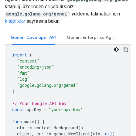
kitaplığı üzerinden erişebilirsiniz.
google.golang.org/genai
'ı yükleme talimatları için
kitaplıklar
sayfasına bakın.
Gemini Developer API
Gemini Enterprise Agent Platform API
import
(
"context"
"encoding/json"
"fmt"
"log"
"google.golang.org/genai"
)
// Your Google API key
const
apiKey
=
"your-api-key"
func
main
()
{
ctx
:=
context
.
Background
()
client
,
err
:=
genai
.
NewClient
(
ctx
,
nil
)