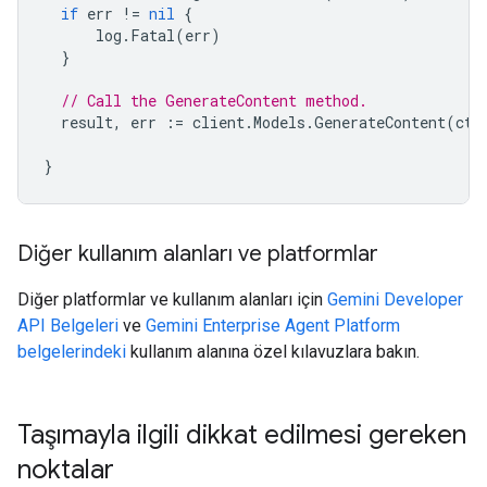
if
err
!=
nil
{
log
.
Fatal
(
err
)
}
// Call the GenerateContent method.
result
,
err
:=
client
.
Models
.
GenerateContent
(
ctx
}
Diğer kullanım alanları ve platformlar
Diğer platformlar ve kullanım alanları için
Gemini Developer
API Belgeleri
ve
Gemini Enterprise Agent Platform
belgelerindeki
kullanım alanına özel kılavuzlara bakın.
Taşımayla ilgili dikkat edilmesi gereken
noktalar