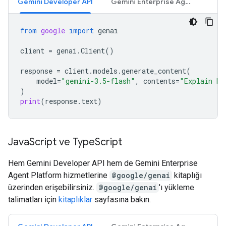
Gemini Developer API
Gemini Enterprise Agent Platform API
from
google
import
genai
client
=
genai
.
Client
()
response
=
client
.
models
.
generate_content
(
model
=
"gemini-3.5-flash"
,
contents
=
"Explain ho
)
print
(
response
.
text
)
Java
Script ve Type
Script
Hem Gemini Developer API hem de Gemini Enterprise
Agent Platform hizmetlerine
@google/genai
kitaplığı
üzerinden erişebilirsiniz.
@google/genai
'ı yükleme
talimatları için
kitaplıklar
sayfasına bakın.