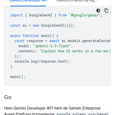
Gemini Developer API
Gemini Enterprise Agent Platform API
import
{
GoogleGenAI
}
from
"@google/genai"
;
const
ai
=
new
GoogleGenAI
({});
async
function
main
()
{
const
response
=
await
ai
.
models
.
generateContent
model
:
"gemini-3.5-flash"
,
contents
:
"Explain how AI works in a few words
});
console
.
log
(
response
.
text
);
}
main
();
Go
Hem Gemini Developer API hem de Gemini Enterprise
Agent Platform hizmetlerine
google.golang.org/genai