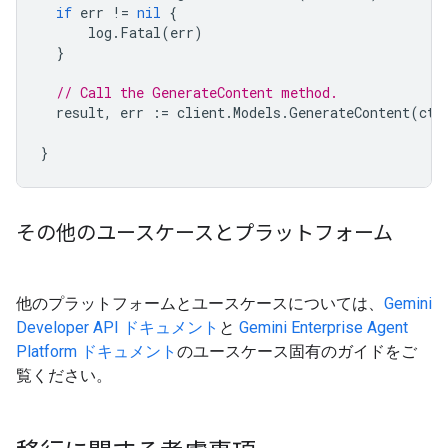
if
err
!=
nil
{
log
.
Fatal
(
err
)
}
// Call the GenerateContent method.
result
,
err
:=
client
.
Models
.
GenerateContent
(
ctx
}
その他のユースケースとプラットフォーム
他のプラットフォームとユースケースについては、
Gemini
Developer API ドキュメント
と
Gemini Enterprise Agent
Platform ドキュメント
のユースケース固有のガイドをご
覧ください。