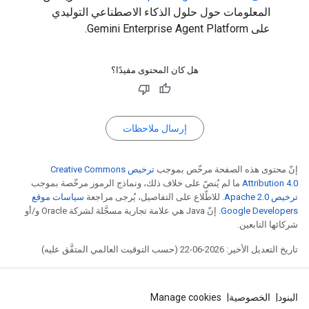
المعلومات حول حلول الذكاء الاصطناعي التوليدي
على Gemini Enterprise Agent Platform.
هل كان المحتوى مفيدًا؟
إرسال ملاحظات
إنّ محتوى هذه الصفحة مرخّص بموجب
ترخيص Creative Commons
Attribution 4.0‏
ما لم يُنصّ على خلاف ذلك، ونماذج الرموز مرخّصة بموجب
ترخيص Apache 2.0‏
. للاطّلاع على التفاصيل، يُرجى مراجعة
سياسات موقع
Google Developers‏
. إنّ Java هي علامة تجارية مسجَّلة لشركة Oracle و/أو
شركائها التابعين.
تاريخ التعديل الأخير: 2026-06-22 (حسب التوقيت العالمي المتفَّق عليه)
البنود
الخصوصية
Manage cookies