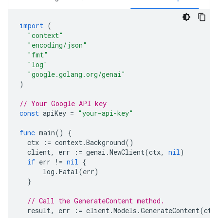
import
(
"context"
"encoding/json"
"fmt"
"log"
"google.golang.org/genai"
)
// Your Google API key
const
apiKey
=
"your-api-key"
func
main
()
{
ctx
:=
context
.
Background
()
client
,
err
:=
genai
.
NewClient
(
ctx
,
nil
)
if
err
!=
nil
{
log
.
Fatal
(
err
)
}
// Call the GenerateContent method.
result
,
err
:=
client
.
Models
.
GenerateContent
(
ctx