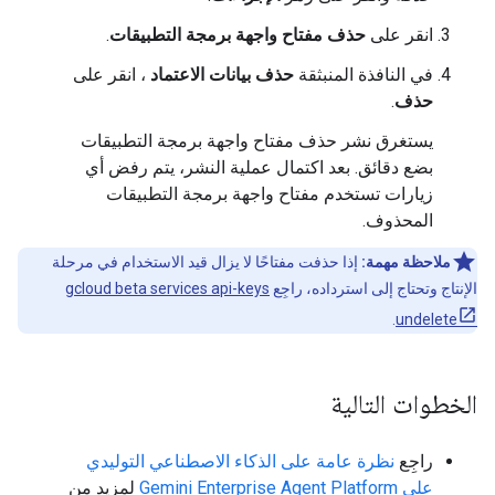
انقر على
حذف مفتاح واجهة برمجة التطبيقات
.
في النافذة المنبثقة
حذف بيانات الاعتماد
، انقر على
حذف
.
يستغرق نشر حذف مفتاح واجهة برمجة التطبيقات
بضع دقائق. بعد اكتمال عملية النشر، يتم رفض أي
زيارات تستخدم مفتاح واجهة برمجة التطبيقات
المحذوف.
ملاحظة مهمة:
إذا حذفت مفتاحًا لا يزال قيد الاستخدام في مرحلة
الإنتاج وتحتاج إلى استرداده، راجِع
gcloud beta services api-keys
.
undelete
الخطوات التالية
راجِع
نظرة عامة على الذكاء الاصطناعي التوليدي
على Gemini Enterprise Agent Platform
لمزيد من