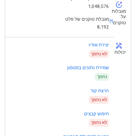
token_auto
1,048,576
מגבלות
על
מגבלת טוקנים של פלט
[*]
טוקנים
‫8,192
handyman
יצירת אודיו
יכולות
לא נתמך
שמירת נתונים במטמון
נתמך
הרצת קוד
לא נתמך
חיפוש קבצים
לא נתמך