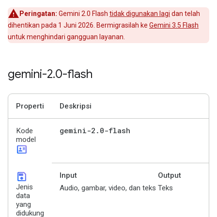
Peringatan:
Gemini 2.0 Flash
tidak digunakan lagi
dan telah
dihentikan pada 1 Juni 2026. Bermigrasilah ke
Gemini 3.5 Flash
untuk menghindari gangguan layanan.
gemini-2
.
0-flash
Properti
Deskripsi
gemini-2
.
0-flash
Kode
model
id_card
save
Input
Output
Jenis
Audio, gambar, video, dan teks
Teks
data
yang
didukung