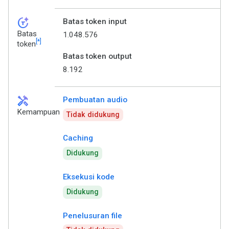
token_auto
Batas token input
Batas
1.048.576
[*]
token
Batas token output
8.192
handyman
Pembuatan audio
Kemampuan
Tidak didukung
Caching
Didukung
Eksekusi kode
Didukung
Penelusuran file