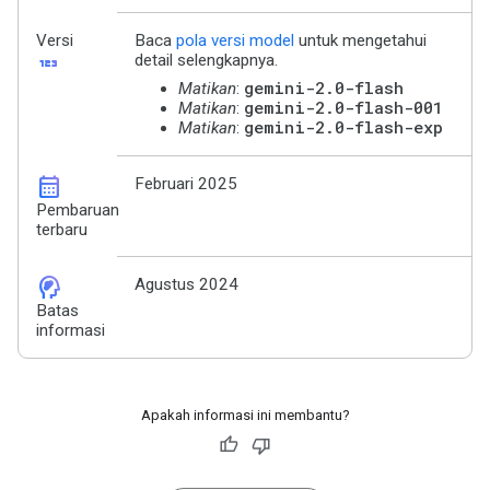
Versi
Baca
pola versi model
untuk mengetahui
123
detail selengkapnya.
gemini-2.0-flash
Matikan
:
gemini-2.0-flash-001
Matikan
:
gemini-2.0-flash-exp
Matikan
:
calendar_month
Februari 2025
Pembaruan
terbaru
cognition_2
Agustus 2024
Batas
informasi
Apakah informasi ini membantu?