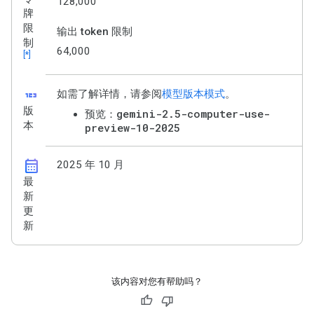
128,000
牌
限
输出 token 限制
制
64,000
[*]
123
如需了解详情，请参阅
模型版本模式
。
版
gemini-2.5-computer-use-
预览：
本
preview-10-2025
calendar_month
2025 年 10 月
最
新
更
新
该内容对您有帮助吗？