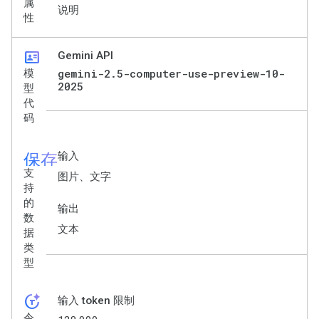
属
说明
性
id_card
Gemini API
gemini-2.5-computer-use-preview-10-
模
2025
型
代
码
保存
输入
支
图片、文字
持
的
输出
数
文本
据
类
型
token_auto
输入 token 限制
令