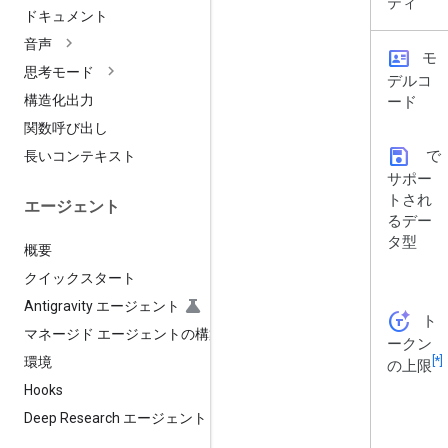
ティ
ドキュメント
音声
id_card
モ
思考モード
デルコ
構造化出力
ード
関数呼び出し
save
で
長いコンテキスト
サポー
トされ
エージェント
るデー
タ型
概要
クイックスタート
Antigravity エージェント
token_auto
ト
マネージド エージェントの構築
ークン
[*]
環境
の上限
Hooks
Deep Research エージェント