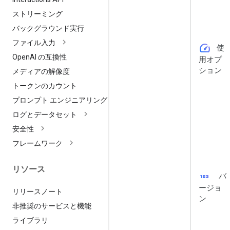
ストリーミング
バックグラウンド実行
ファイル入力
speed
使
Open
AI の互換性
用オプ
ション
メディアの解像度
トークンのカウント
プロンプト エンジニアリング
ログとデータセット
安全性
フレームワーク
リソース
123
バ
ージョ
リリースノート
ン
非推奨のサービスと機能
ライブラリ