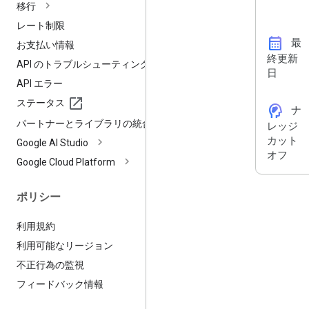
移行
レート制限
calendar_month
最
お支払い情報
終更新
API のトラブルシューティング
日
API エラー
ステータス
cognition_2
ナ
パートナーとライブラリの統合
レッジ
カット
Google AI Studio
オフ
Google Cloud Platform
ポリシー
利用規約
利用可能なリージョン
不正行為の監視
フィードバック情報