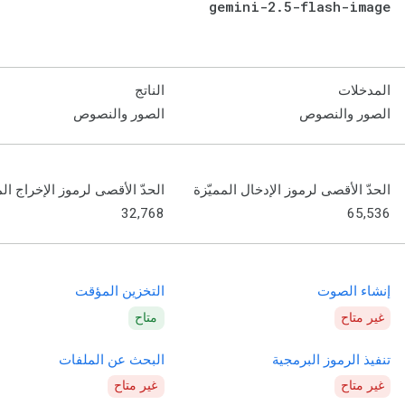
gemini-2
.
5-flash-image
المدخلات
الناتج
الصور والنصوص
الصور والنصوص
الحدّ الأقصى لرموز الإدخال المميّزة
الحدّ الأقصى لرموز الإخراج الم
32,768
65,536
إنشاء الصوت
التخزين المؤقت
غير متاح
متاح
تنفيذ الرموز البرمجية
البحث عن الملفات
غير متاح
غير متاح