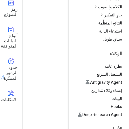
id_card
الكلام والصوت
رمز
النموذج
جارٍ التفكير
النتائج المنظَّمة
save
استدعاء الدالة
أنواع
سياق طويل
البيانات
المتوافقة
الوكلاء
token_auto
نظرة عامة
حدود
الرموز
التشغيل السريع
[*]
المميّزة
Antigravity Agent
إنشاء وكلاء مُدارين
handyman
البيئات
الإمكانات
Hooks
Deep Research Agent