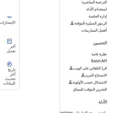
الترجمة المباشرة
استخدام الأداة
123
إدارة الجلسة
الإصدارات
الرموز المميّزة المؤقتة
أفضل الممارسات
calendar_month
التحسين
آخر
تعديل
نظرة عامة
Batch API
cognition_2
الردّ التلقائي على الويب
تاريخ
آخر
الاستنتاج المرن
تحديث
الاستدلال حسب الأولوية
للبيانات
التخزين المؤقت للسياق
الأدلة
واجهة برمجة التطبيقات Interactions