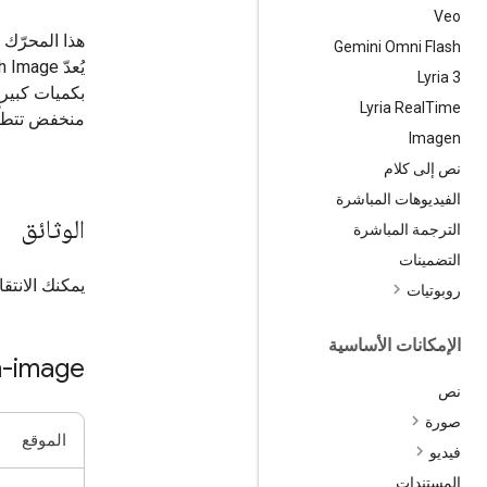
Veo
هذا المحرّك 
Gemini Omni Flash
‫Lyria 3
بكميات كبير
Lyria Real
Time
منخفض تتطلّب
Imagen
نص إلى كلام
الفيديوهات المباشرة
الوثائق
الترجمة المباشرة
التضمينات
يمكنك الانتق
روبوتيات
الإمكانات الأساسية
h-image
نص
صورة
الموقع
فيديو
المستندات