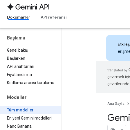
Dokümanlar
API referansı
Başlama
Etkileş
Genel bakış
erişmek
Başlarken
API anahtarları
Fiyatlandırma
çevirmek içi
Kodlama aracısı kurulumu
çevirilerinde 
Modeller
Ana Sayfa
Tüm modeller
Gemi
En yeni Gemini modelleri
Nano Banana