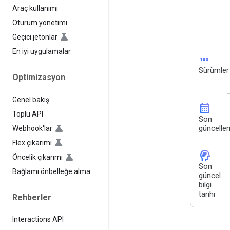
Araç kullanımı
Oturum yönetimi
Geçici jetonlar
En iyi uygulamalar
123
Sürümler
Optimizasyon
Genel bakış
calendar_month
Toplu API
Son
güncelle
Webhook'lar
Flex çıkarımı
cognition_2
Öncelik çıkarımı
Son
Bağlamı önbelleğe alma
güncel
bilgi
tarihi
Rehberler
Interactions API