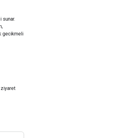
i sunar.
m,
k gecikmeli
ziyaret