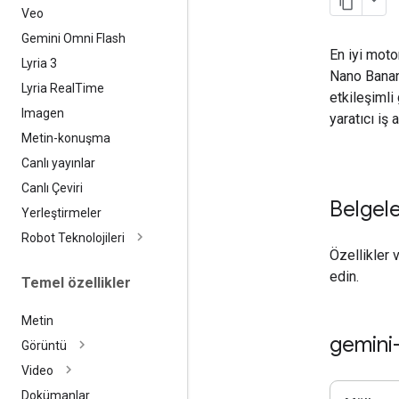
Veo
Gemini Omni Flash
En iyi moto
Lyria 3
Nano Banana
Lyria Real
Time
etkileşimli
Imagen
yaratıcı iş 
Metin-konuşma
Canlı yayınlar
Canlı Çeviri
Belgel
Yerleştirmeler
Robot Teknolojileri
Özellikler 
edin.
Temel özellikler
Metin
gemini
Görüntü
Video
Dokümanlar