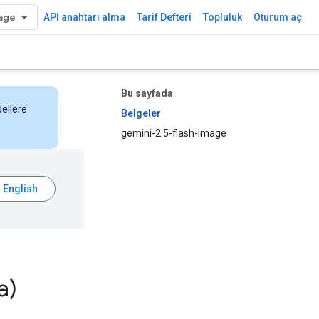
API anahtarı alma
Tarif Defteri
Topluluk
Oturum aç
Bu sayfada
dellere
Belgeler
gemini-2.5-flash-image
a)