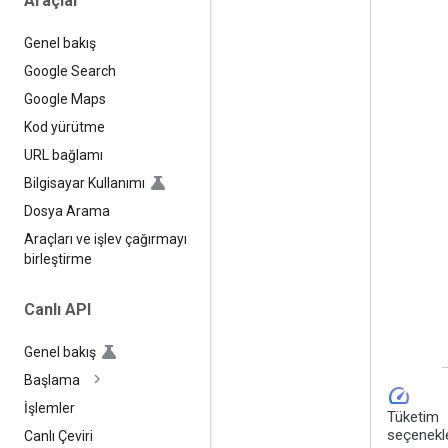
Araçlar
Genel bakış
Google Search
Google Maps
Kod yürütme
URL bağlamı
Bilgisayar Kullanımı
Dosya Arama
Araçları ve işlev çağırmayı
birleştirme
Canlı API
Genel bakış
Başlama
speed
İşlemler
Tüketim
seçenekle
Canlı Çeviri