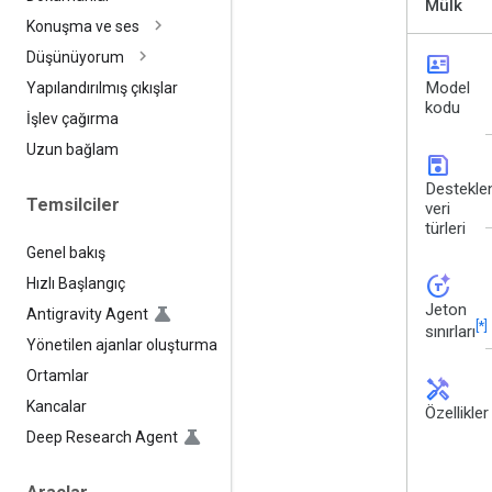
Mülk
Konuşma ve ses
Düşünüyorum
id_card
Model
Yapılandırılmış çıkışlar
kodu
İşlev çağırma
Uzun bağlam
save
Destekle
Temsilciler
veri
türleri
Genel bakış
token_auto
Hızlı Başlangıç
Jeton
Antigravity Agent
[*]
sınırları
Yönetilen ajanlar oluşturma
Ortamlar
handyman
Kancalar
Özellikler
Deep Research Agent