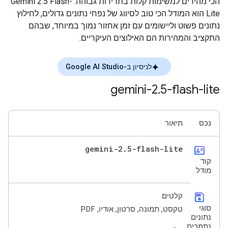
הכי מהירים למשימות קלות בתדירות גבוהה. ‫Gemini 2.5 Flash-
Lite הוא המודל הכי טוב לסיווג של נפחי נתונים גדולים, לחילוץ
נתונים פשוט וליישומים עם זמן אחזור נמוך במיוחד, שבהם
התקציב והמהירות הם האילוצים העיקריים.
לניסיון ב-Google AI Studio
gemini-2
.
5-flash-lite
נכס
תיאור
gemini-2
.
5-flash-lite
id_card
קוד
מודל
save
קלטים
סוגי
טקסט, תמונה, סרטון, אודיו, PDF
נתונים
נתמכים