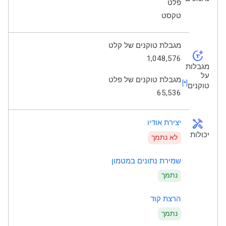
פלט
טקסט
מגבלת טוקנים של קלט
token_auto
1,048,576
מגבלות
על
מגבלת טוקנים של פלט
[*]
טוקנים
65,536
handyman
יצירת אודיו
יכולות
לא נתמך
שמירת נתונים במטמון
נתמך
הרצת קוד
נתמך