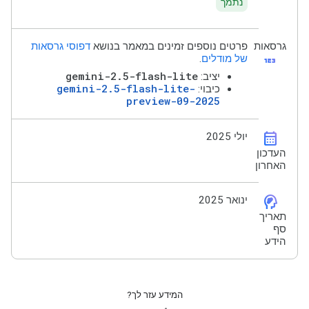
נתמך
גרסאות
פרטים נוספים זמינים במאמר בנושא
דפוסי גרסאות
123
של מודלים
.
gemini-2.5-flash-lite
יציב:
gemini-2.5-flash-lite-
כיבוי:
preview-09-2025
calendar_month
יולי 2025
העדכון
האחרון
cognition_2
ינואר 2025
תאריך
סף
הידע
המידע עזר לך?