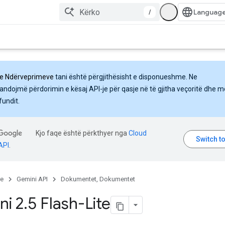
/
 e Ndërveprimeve
tani është përgjithësisht e disponueshme. Ne
ndojmë përdorimin e kësaj API-je për qasje në të gjitha veçoritë dhe m
fundit.
Kjo faqe është përkthyer nga
Cloud
API
.
re
Gemini API
Dokumentet, Dokumentet
ni 2
.
5 Flash-Lite