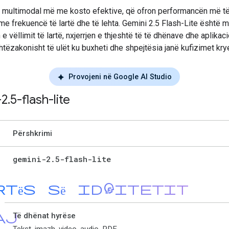
 multimodal më me kosto efektive, që ofron performancën më të
me frekuencë të lartë dhe të lehta. Gemini 2.5 Flash-Lite është më
n e vëllimit të lartë, nxjerrjen e thjeshtë të të dhënave dhe aplika
tëzakonisht të ulët ku buxheti dhe shpejtësia janë kufizimet kry
Provojeni në Google AI Studio
-2
.
5-flash-lite
Përshkrimi
gemini-2
.
5-flash-lite
rtës së identitetit
aj
Të dhënat hyrëse