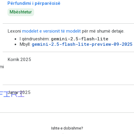
Përfundimi i përparësisë
Mbështetur
Lexoni
modelet e versionit të modelit
për më shumë detaje.
gemini-2.5-flash-lite
I qëndrueshëm:
gemini-2.5-flash-lite-preview-09-2025
Mbyll:
Korrik 2025
mi
firi
Janar 2025
Ishte e dobishme?