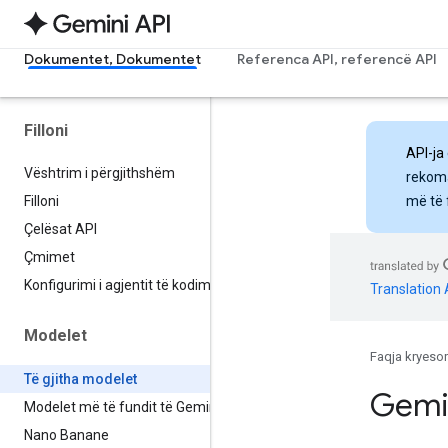
Dokumentet, Dokumentet
Referenca API, referencë API
Filloni
API-ja
Vështrim i përgjithshëm
rekoma
më të 
Filloni
Çelësat API
Çmimet
Konfigurimi i agjentit të kodimit
Translation 
Modelet
Faqja kryeso
Të gjitha modelet
Gemi
Modelet më të fundit të Gemini
Nano Banane