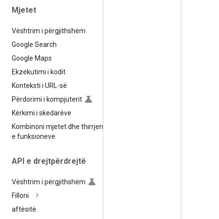
Mjetet
Vështrim i përgjithshëm
Google Search
Google Maps
Ekzekutimi i kodit
Konteksti i URL-së
Përdorimi i kompjuterit
Kërkimi i skedarëve
Kombinoni mjetet dhe thirrjen
e funksioneve
API e drejtpërdrejtë
Vështrim i përgjithshëm
Filloni
aftësitë