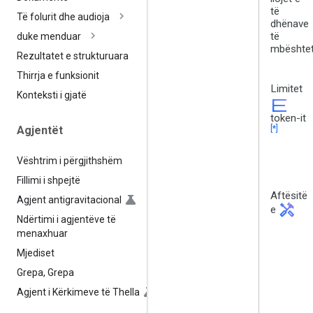
të
Të folurit dhe audioja
dhënave
të
duke menduar
mbështe
Rezultatet e strukturuara
Thirrja e funksionit
Limitet
Konteksti i gjatë
e
token-it
[*]
Agjentët
Vështrim i përgjithshëm
Fillimi i shpejtë
Aftësitë
Agjent antigravitacional
handyman
e
Ndërtimi i agjentëve të
menaxhuar
Mjediset
Grepa
,
Grepa
Agjent i Kërkimeve të Thella