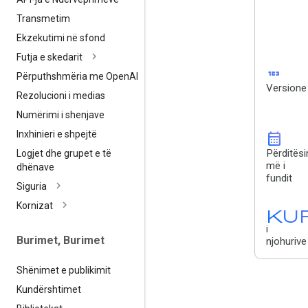
Transmetim
Ekzekutimi në sfond
Futja e skedarit
123
Përputhshmëria me Open
AI
Versione
Rezolucioni i medias
Numërimi i shenjave
Inxhinieri e shpejtë
calendar_month
Përditësi
Logjet dhe grupet e të
më i
dhënave
fundit
Siguria
Kornizat
Ku
i
Burimet
,
Burimet
njohurive
Shënimet e publikimit
Kundërshtimet