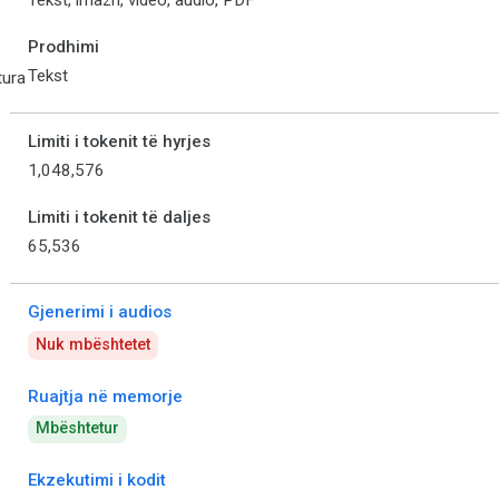
Tekst, imazh, video, audio, PDF
Prodhimi
Tekst
tura
Limiti i tokenit të hyrjes
1,048,576
Limiti i tokenit të daljes
65,536
Gjenerimi i audios
Nuk mbështetet
Ruajtja në memorje
Mbështetur
Ekzekutimi i kodit