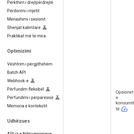
Përkthim i drejtpërdrejtë
Përdorimi i mjetit
Menaxhimi i sesionit
Shenjat kalimtare
Praktikat më të mira
Optimizimi
Vështrim i përgjithshëm
Batch API
Webhook-e
Përfundim fleksibël
Opsionet
e
Përfundimi i përparësisë
konsumit
Memoria e kontekstit
speed
të
Udhëzues
API-ja e Ndërveprimeve