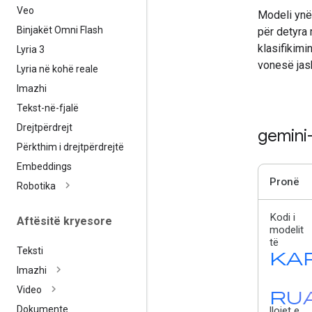
Veo
Modeli ynë
Binjakët Omni Flash
për detyra 
klasifikimi
Lyria 3
vonesë jash
Lyria në kohë reale
Imazhi
Tekst-në-fjalë
Drejtpërdrejt
gemini
Përkthim i drejtpërdrejtë
Embeddings
Pronë
Robotika
Kodi i
Aftësitë kryesore
modelit
të
Teksti
ka
Imazhi
Video
ru
Dokumente
llojet e