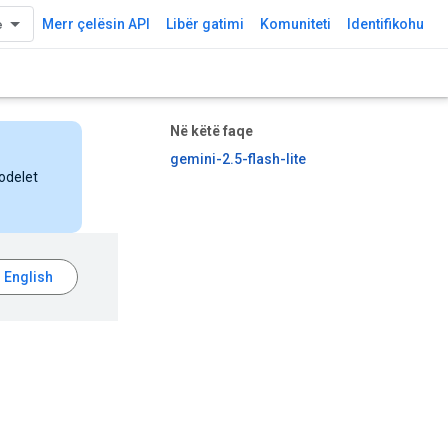
Merr çelësin API
Libër gatimi
Komuniteti
Identifikohu
Në këtë faqe
gemini-2.5-flash-lite
odelet