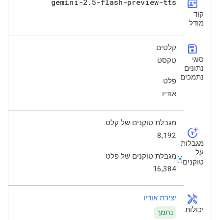
gemini-2
.
5-flash-preview-tts
id_card
קוד
מודל
save
קלטים
סוגי
טקסט
נתונים
נתמכים
פלט
אודיו
מגבלת טוקנים של קלט
token_auto
‫8,192
מגבלות
על
מגבלת טוקנים של פלט
[*]
טוקנים
16,384
handyman
יצירת אודיו
יכולות
נתמך