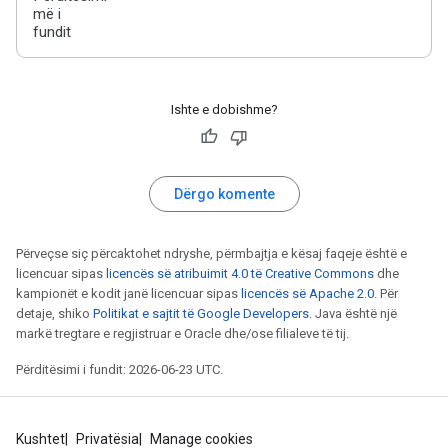
më i
fundit
Ishte e dobishme?
Dërgo komente
Përveçse siç përcaktohet ndryshe, përmbajtja e kësaj faqeje është e
licencuar sipas
licencës së atribuimit 4.0 të Creative Commons
dhe
kampionët e kodit janë licencuar sipas
licencës së Apache 2.0
. Për
detaje, shiko
Politikat e sajtit të Google Developers
. Java është një
markë tregtare e regjistruar e Oracle dhe/ose filialeve të tij.
Përditësimi i fundit: 2026-06-23 UTC.
Kushtet
Privatësia
Manage cookies