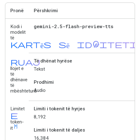
Pronë
Përshkrimi
gemini-2
.
5-flash-preview-tts
Kodi i
modelit
të
kartës së identiteti
ruaj
Të dhënat hyrëse
llojet e
Tekst
të
dhënave
Prodhimi
të
Audio
mbështetura
Limitet
Limiti i tokenit të hyrjes
e
8,192
token-
[*]
it
Limiti i tokenit të daljes
16,384