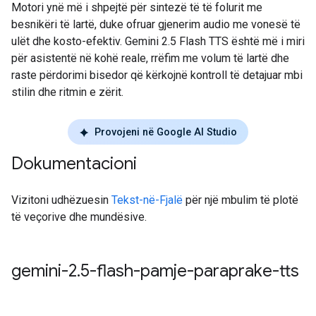
Motori ynë më i shpejtë për sintezë të të folurit me
besnikëri të lartë, duke ofruar gjenerim audio me vonesë të
ulët dhe kosto-efektiv. Gemini 2.5 Flash TTS është më i miri
për asistentë në kohë reale, rrëfim me volum të lartë dhe
raste përdorimi bisedor që kërkojnë kontroll të detajuar mbi
stilin dhe ritmin e zërit.
Provojeni në Google AI Studio
Dokumentacioni
Vizitoni udhëzuesin
Tekst-në-Fjalë
për një mbulim të plotë
të veçorive dhe mundësive.
gemini-2
.
5-flash-pamje-paraprake-tts