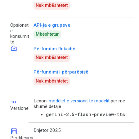
Nuk mbështetet
Opsionet
API-ja e grupeve
e
Mbështetur
konsumit
të
speed
Përfundim fleksibël
Nuk mbështetet
Përfundimi i përparësisë
Nuk mbështetet
123
Lexoni
modelet e versionit të modelit
për më
shumë detaje.
Versione
gemini-2.5-flash-preview-tts
calendar_month
Dhjetor 2025
Përditësimi