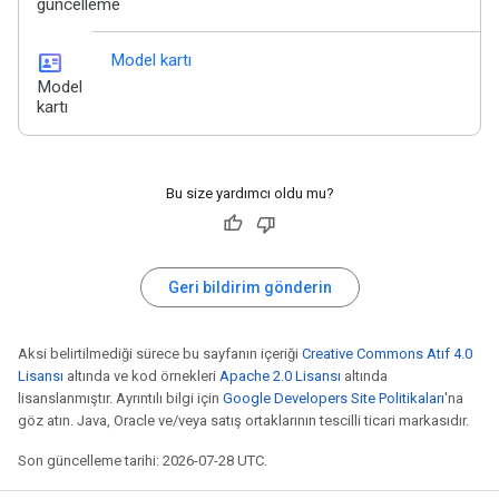
güncelleme
id_card
Model kartı
Model
kartı
Bu size yardımcı oldu mu?
Geri bildirim gönderin
Aksi belirtilmediği sürece bu sayfanın içeriği
Creative Commons Atıf 4.0
Lisansı
altında ve kod örnekleri
Apache 2.0 Lisansı
altında
lisanslanmıştır. Ayrıntılı bilgi için
Google Developers Site Politikaları
'na
göz atın. Java, Oracle ve/veya satış ortaklarının tescilli ticari markasıdır.
Son güncelleme tarihi: 2026-07-28 UTC.