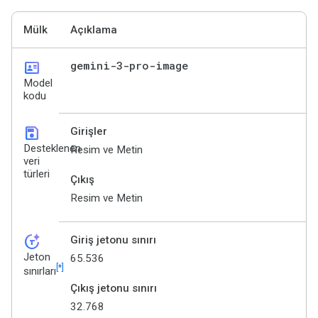
Mülk
Açıklama
id_card
gemini-3-pro-image
Model
kodu
save
Girişler
Desteklenen
Resim ve Metin
veri
türleri
Çıkış
Resim ve Metin
token_auto
Giriş jetonu sınırı
Jeton
65.536
[*]
sınırları
Çıkış jetonu sınırı
32.768