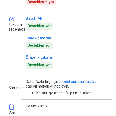
Desteklenmiyor
speed
Batch API
Tüketim
Destekleniyor
seçenekleri
Esnek çıkarım
Destekleniyor
Öncelik çıkarımı
Destekleniyor
123
Daha fazla bilgi için
model sürümü kalıpları
başlıklı makaleyi inceleyin.
Sürümler
gemini-3-pro-image
Kararlı:
calendar_month
Kasım 2025
Son