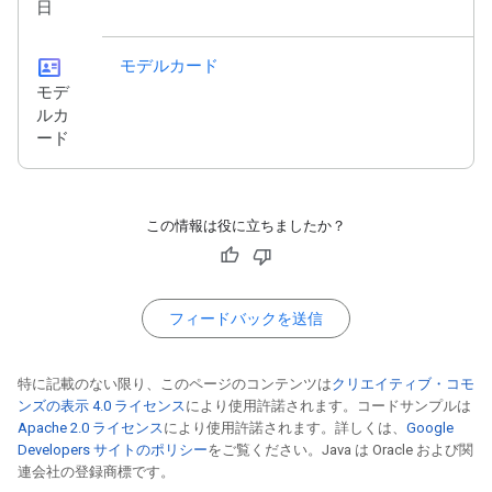
日
id_card
モデルカード
モデ
ルカ
ード
この情報は役に立ちましたか？
フィードバックを送信
特に記載のない限り、このページのコンテンツは
クリエイティブ・コモ
ンズの表示 4.0 ライセンス
により使用許諾されます。コードサンプルは
Apache 2.0 ライセンス
により使用許諾されます。詳しくは、
Google
Developers サイトのポリシー
をご覧ください。Java は Oracle および関
連会社の登録商標です。