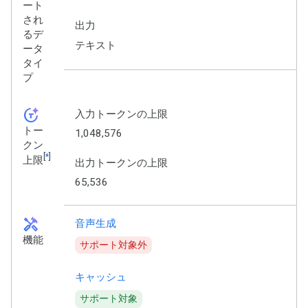
ート
され
出力
るデ
テキスト
ータ
タイ
プ
token_auto
入力トークンの上限
トー
1,048,576
クン
[
*
]
上限
出力トークンの上限
65,536
handyman
音声生成
機能
サポート対象外
キャッシュ
サポート対象