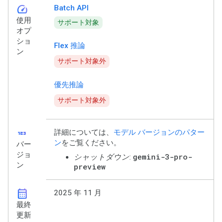
speed
Batch API
使用
サポート対象
オプ
ショ
Flex 推論
ン
サポート対象外
優先推論
サポート対象外
123
詳細については、
モデル バージョンのパター
ン
をご覧ください。
バー
ジョ
gemini-3-pro-
シャットダウン
:
ン
preview
calendar_month
2025 年 11 月
最終
更新