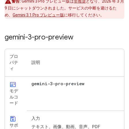
警告:
Gemini 3 Pro プレビュー版は
非推奨
となり、2026 年 3 月
9 日にシャットダウンされました。サービスの中断を避けるた
め、
Gemini 3.1 Pro プレビュー版
に移行してください。
gemini-3-pro-preview
プロ
パテ
説明
ィ
id_card
gemini-3-pro-preview
モデ
ルコ
ード
save
入力
サポ
テキスト、画像、動画、音声、PDF