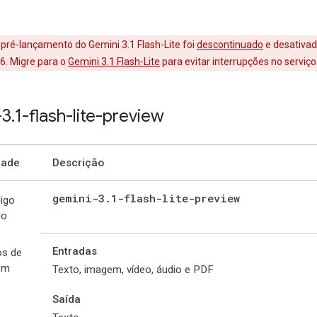
pré-lançamento do Gemini 3.1 Flash-Lite foi
descontinuado
e desativa
6. Migre para o
Gemini 3.1 Flash-Lite
para evitar interrupções no serviço
-3
.
1-flash-lite-preview
dade
Descrição
gemini-3
.
1-flash-lite-preview
igo
lo
Entradas
os de
om
Texto, imagem, vídeo, áudio e PDF
Saída