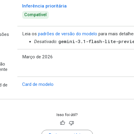
Inferência prioritária
Compatível
Leia os
padrões de versão do modelo
para mais detalhe
sões
gemini-3.1-flash-lite-previ
Desativado
:
Março de 2026
ção
ente
Card de modelo
d de
Isso foi útil?