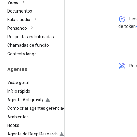
Vídeo
Documentos
token_auto
Lim
Fala e áudio
[
de token
Pensando
Respostas estruturadas
Chamadas de função
Contexto longo
handyman
Rec
Agentes
Visão geral
Início rápido
Agente Antigravity
Como criar agentes gerenciados
Ambientes
Hooks
Agente do Deep Research