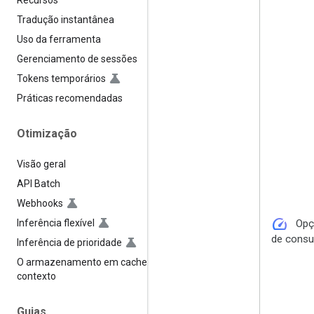
Recursos
Tradução instantânea
Uso da ferramenta
Gerenciamento de sessões
Tokens temporários
Práticas recomendadas
Otimização
Visão geral
API Batch
Webhooks
speed
Inferência flexível
Opç
de cons
Inferência de prioridade
O armazenamento em cache de
contexto
Guias