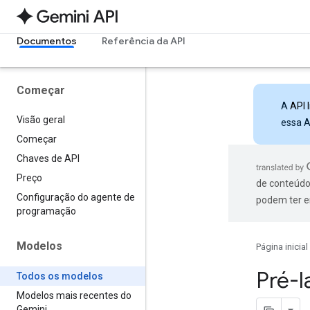
Documentos
Referência da API
Começar
A
API 
Visão geral
essa A
Começar
Chaves de API
Preço
de conteúdo
Configuração do agente de
podem ter e
programação
Modelos
Página inicial
Pré-
Todos os modelos
Modelos mais recentes do
Gemini