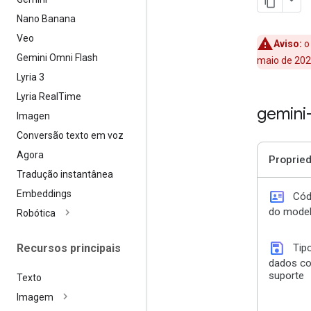
Nano Banana
Veo
Aviso:
o 
Gemini Omni Flash
maio de 202
Lyria 3
Lyria Real
Time
gemini
Imagen
Conversão texto em voz
Agora
Proprie
Tradução instantânea
id_card
Embeddings
Cód
do mode
Robótica
save
Recursos principais
Tip
dados c
suporte
Texto
Imagem