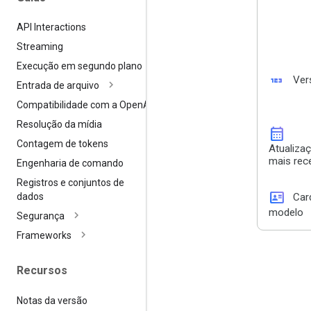
API Interactions
Streaming
Execução em segundo plano
123
Ver
Entrada de arquivo
Compatibilidade com a Open
AI
Resolução da mídia
calendar_month
Contagem de tokens
Atualiza
mais rec
Engenharia de comando
Registros e conjuntos de
id_card
Car
dados
modelo
Segurança
Frameworks
Recursos
Notas da versão