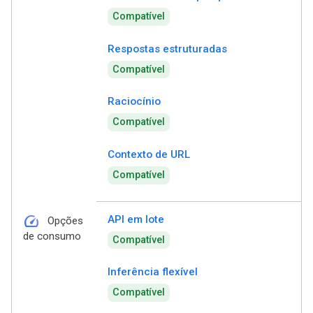
Compatível
Respostas estruturadas
Compatível
Raciocínio
Compatível
Contexto de URL
Compatível
speed
API em lote
Opções
de consumo
Compatível
Inferência flexível
Compatível