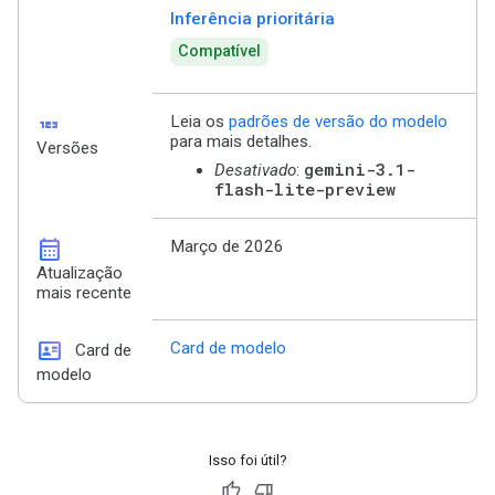
Inferência prioritária
Compatível
123
Leia os
padrões de versão do modelo
para mais detalhes.
Versões
gemini-3.1-
Desativado
:
flash-lite-preview
calendar_month
Março de 2026
Atualização
mais recente
id_card
Card de modelo
Card de
modelo
Isso foi útil?