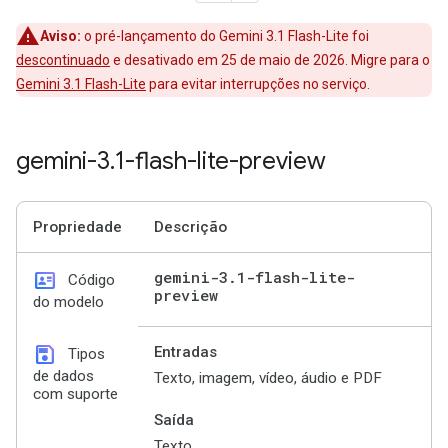
Aviso:
o pré-lançamento do Gemini 3.1 Flash-Lite foi
descontinuado
e desativado em 25 de maio de 2026. Migre para o
Gemini 3.1 Flash-Lite
para evitar interrupções no serviço.
gemini-3
.
1-flash-lite-preview
Propriedade
Descrição
id_card
gemini-3
.
1-flash-lite-
Código
preview
do modelo
save
Entradas
Tipos
de dados
Texto, imagem, vídeo, áudio e PDF
com suporte
Saída
Texto