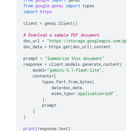
from
google.genai
import
types
import
httpx
client
=
genai
.
Client
()
# Download a sample PDF document
doc_url
=
"https://storage.googleapis.com/gen
doc_data
=
httpx
.
get
(
doc_url
)
.
content
prompt
=
"Summarize this document"
response
=
client
.
models
.
generate_content
(
model
=
"gemini-3.1-flash-lite"
,
contents
=
[
types
.
Part
.
from_bytes
(
data
=
doc_data
,
mime_type
=
'application/pdf'
,
),
prompt
]
)
print
(
response
.
text
)