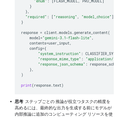
"enum"
:
[
FLASH_MODEL
,
PRO_MODEL
]
}
},
"required"
:
[
"reasoning"
,
"model_choice"
]
}
response
=
client
.
models
.
generate_content
(
model
=
"gemini-3.1-flash-lite"
,
contents
=
user_input
,
config
=
{
"system_instruction"
:
CLASSIFIER_SYS
"response_mime_type"
:
"application/js
"response_json_schema"
:
response_sche
},
)
print
(
response
.
text
)
思考
: ステップごとの 推論が役立つタスクの精度を
高めるには、最終的な出力を生成する前にモデルが
内部推論に追加のコンピューティング リソースを使