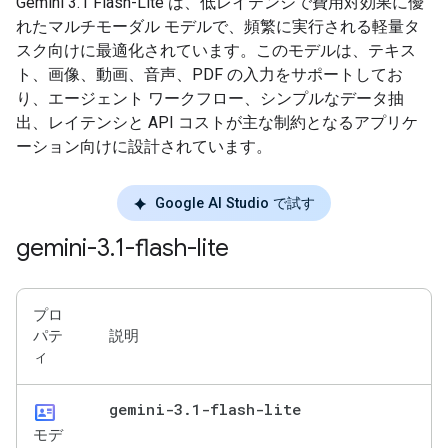
Gemini 3.1 Flash-Lite は、低レイテンシで費用対効果に優
れたマルチモーダル モデルで、頻繁に実行される軽量タ
スク向けに最適化されています。このモデルは、テキス
ト、画像、動画、音声、PDF の入力をサポートしてお
り、エージェント ワークフロー、シンプルなデータ抽
出、レイテンシと API コストが主な制約となるアプリケ
ーション向けに設計されています。
Google AI Studio で試す
gemini-3
.
1-flash-lite
プロ
パテ
説明
ィ
id_card
gemini-3
.
1-flash-lite
モデ