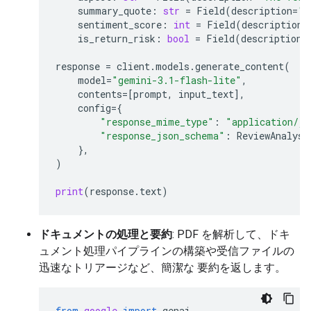
summary_quote
:
str
=
Field
(
description
=
"T
sentiment_score
:
int
=
Field
(
description
=
is_return_risk
:
bool
=
Field
(
description
=
response
=
client
.
models
.
generate_content
(
model
=
"gemini-3.1-flash-lite"
,
contents
=
[
prompt
,
input_text
],
config
=
{
"response_mime_type"
:
"application/js
"response_json_schema"
:
ReviewAnalysi
},
)
print
(
response
.
text
)
ドキュメントの処理と要約
: PDF を解析して、ドキ
ュメント処理パイプラインの構築や受信ファイルの
迅速なトリアージなど、簡潔な 要約を返します。
from
google
import
genai