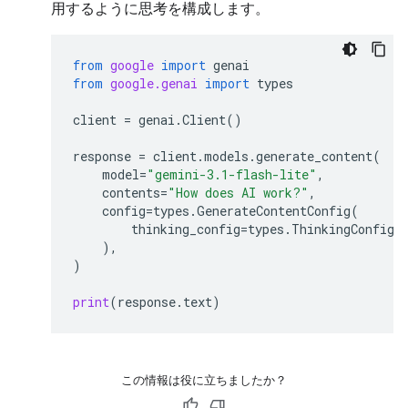
用するように思考を構成します。
from
google
import
genai
from
google.genai
import
types
client
=
genai
.
Client
()
response
=
client
.
models
.
generate_content
(
model
=
"gemini-3.1-flash-lite"
,
contents
=
"How does AI work?"
,
config
=
types
.
GenerateContentConfig
(
thinking_config
=
types
.
ThinkingConfig
(
),
)
print
(
response
.
text
)
この情報は役に立ちましたか？