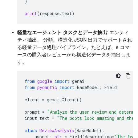
)
print
(
response
.
text
)
軽量なエージェント タスクとデータ抽出
: エンティ
ティ抽出、 分類、構造化 JSON 出力でサポートされ
る軽量データ処理パイプライン。たとえば、e コマ
ースの購入者レビューから構造化データを抽出しま
す。
from
google
import
genai
from
pydantic
import
BaseModel
,
Field
client
=
genai
.
Client
()
prompt
=
"Analyze the user review and determi
input_text
=
"The boots look amazing and the 
class
ReviewAnalysis
(
BaseModel
):
aspect
:
str
=
Field
(
description
=
"The feat