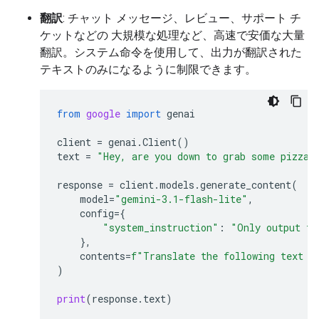
翻訳
: チャット メッセージ、レビュー、サポート チ
ケットなどの 大規模な処理など、高速で安価な大量
翻訳。システム命令を使用して、出力が翻訳された
テキストのみになるように制限できます。
from
google
import
genai
client
=
genai
.
Client
()
text
=
"Hey, are you down to grab some pizza 
response
=
client
.
models
.
generate_content
(
model
=
"gemini-3.1-flash-lite"
,
config
=
{
"system_instruction"
:
"Only output th
},
contents
=
f
"Translate the following text t
)
print
(
response
.
text
)