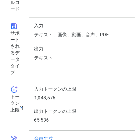
ルコ
ード
save
入力
サポ
テキスト、画像、動画、音声、PDF
ート
され
出力
るデ
テキスト
ータ
タイ
プ
token_auto
入力トークンの上限
トー
1,048,576
クン
[
*
]
上限
出力トークンの上限
65,536
handyman
音声生成