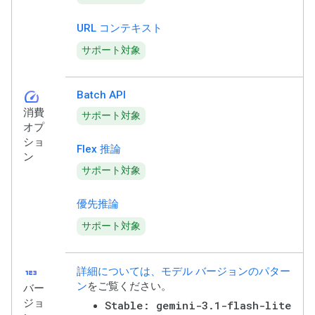
URL コンテキスト
サポート対象
speed
Batch API
消費
サポート対象
オプ
ショ
Flex 推論
ン
サポート対象
優先推論
サポート対象
123
詳細については、モデル バージョンのパター
ン
をご覧ください。
バー
ジョ
Stable: gemini-3.1-flash-lite