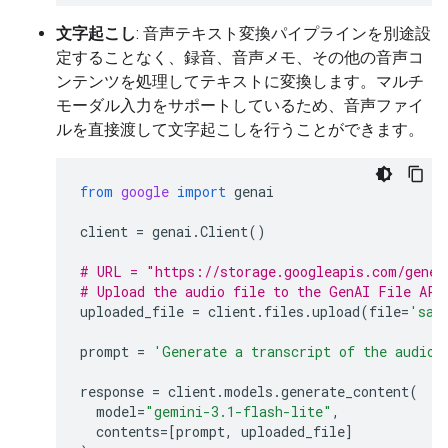
文字起こし
: 音声テキスト変換パイプラインを別途設
定することなく、録音、音声メモ、その他の音声コ
ンテンツを処理してテキストに変換します。マルチ
モーダル入力をサポートしているため、音声ファイ
ルを直接渡して文字起こしを行うことができます。
from
google
import
genai
client
=
genai
.
Client
()
# URL = "https://storage.googleapis.com/gener
# Upload the audio file to the GenAI File API
uploaded_file
=
client
.
files
.
upload
(
file
=
'sam
prompt
=
'Generate a transcript of the audio.
response
=
client
.
models
.
generate_content
(
model
=
"gemini-3.1-flash-lite"
,
contents
=
[
prompt
,
uploaded_file
]