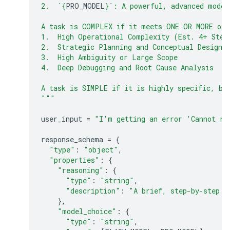
2.  `
{
PRO_MODEL
}
`: A powerful, advanced model
A task is COMPLEX if it meets ONE OR MORE of 
1.  High Operational Complexity (Est. 4+ Step
2.  Strategic Planning and Conceptual Design
3.  High Ambiguity or Large Scope
4.  Deep Debugging and Root Cause Analysis
A task is SIMPLE if it is highly specific, bo
"""
user_input
=
"I'm getting an error 'Cannot re
response_schema
=
{
"type"
:
"object"
,
"properties"
:
{
"reasoning"
:
{
"type"
:
"string"
,
"description"
:
"A brief, step-by-step e
},
"model_choice"
:
{
"type"
:
"string"
,