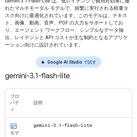
Gemini 3.1 Flash-Lite は、低レイテンシで費用対効果に優
れたマルチモーダル モデルで、頻繁に実行される軽量タ
スク向けに最適化されています。このモデルは、テキス
ト、画像、動画、音声、PDF の入力をサポートしてお
り、エージェント ワークフロー、シンプルなデータ抽
出、レイテンシと API コストが主な制約となるアプリケ
ーション向けに設計されています。
Google AI Studio で試す
gemini-3
.
1-flash-lite
プロ
パテ
説明
ィ
id_card
gemini-3
.
1-flash-lite
モデ