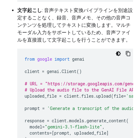
文字起こし
: 音声テキスト変換パイプラインを別途設
定することなく、録音、音声メモ、その他の音声コ
ンテンツを処理してテキストに変換します。マルチ
モーダル入力をサポートしているため、音声ファイ
ルを直接渡して文字起こしを行うことができます。
from
google
import
genai
client
=
genai
.
Client
()
# URL = "https://storage.googleapis.com/gener
# Upload the audio file to the GenAI File API
uploaded_file
=
client
.
files
.
upload
(
file
=
'sam
prompt
=
'Generate a transcript of the audio.
response
=
client
.
models
.
generate_content
(
model
=
"gemini-3.1-flash-lite"
,
contents
=
[
prompt
,
uploaded_file
]