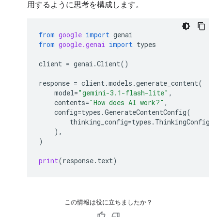
用するように思考を構成します。
from
google
import
genai
from
google.genai
import
types
client
=
genai
.
Client
()
response
=
client
.
models
.
generate_content
(
model
=
"gemini-3.1-flash-lite"
,
contents
=
"How does AI work?"
,
config
=
types
.
GenerateContentConfig
(
thinking_config
=
types
.
ThinkingConfig
(
),
)
print
(
response
.
text
)
この情報は役に立ちましたか？