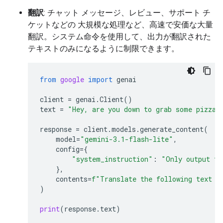
翻訳
: チャット メッセージ、レビュー、サポート チ
ケットなどの 大規模な処理など、高速で安価な大量
翻訳。システム命令を使用して、出力が翻訳された
テキストのみになるように制限できます。
from
google
import
genai
client
=
genai
.
Client
()
text
=
"Hey, are you down to grab some pizza 
response
=
client
.
models
.
generate_content
(
model
=
"gemini-3.1-flash-lite"
,
config
=
{
"system_instruction"
:
"Only output th
},
contents
=
f
"Translate the following text t
)
print
(
response
.
text
)