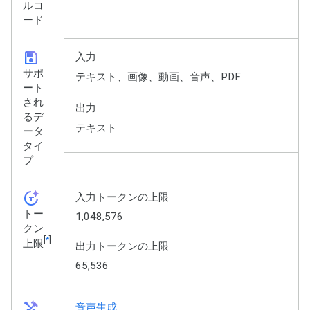
ルコ
ード
save
入力
サポ
テキスト、画像、動画、音声、PDF
ート
され
出力
るデ
テキスト
ータ
タイ
プ
token_auto
入力トークンの上限
トー
1,048,576
クン
[
*
]
上限
出力トークンの上限
65,536
handyman
音声生成