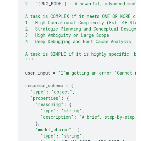
2.  `
{
PRO_MODEL
}
`: A powerful, advanced model
A task is COMPLEX if it meets ONE OR MORE of 
1.  High Operational Complexity (Est. 4+ Step
2.  Strategic Planning and Conceptual Design
3.  High Ambiguity or Large Scope
4.  Deep Debugging and Root Cause Analysis
A task is SIMPLE if it is highly specific, bo
"""
user_input
=
"I'm getting an error 'Cannot re
response_schema
=
{
"type"
:
"object"
,
"properties"
:
{
"reasoning"
:
{
"type"
:
"string"
,
"description"
:
"A brief, step-by-step e
},
"model_choice"
:
{
"type"
:
"string"
,