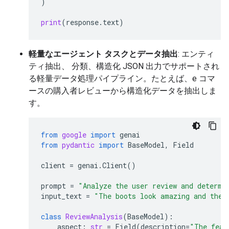
)
print
(
response
.
text
)
軽量なエージェント タスクとデータ抽出
: エンティ
ティ抽出、 分類、構造化 JSON 出力でサポートされ
る軽量データ処理パイプライン。たとえば、e コマ
ースの購入者レビューから構造化データを抽出しま
す。
from
google
import
genai
from
pydantic
import
BaseModel
,
Field
client
=
genai
.
Client
()
prompt
=
"Analyze the user review and determi
input_text
=
"The boots look amazing and the 
class
ReviewAnalysis
(
BaseModel
):
aspect
:
str
=
Field
(
description
=
"The feat