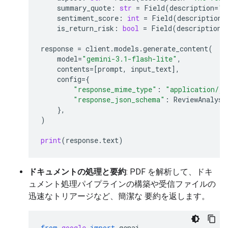
summary_quote
:
str
=
Field
(
description
=
"T
sentiment_score
:
int
=
Field
(
description
=
is_return_risk
:
bool
=
Field
(
description
=
response
=
client
.
models
.
generate_content
(
model
=
"gemini-3.1-flash-lite"
,
contents
=
[
prompt
,
input_text
],
config
=
{
"response_mime_type"
:
"application/js
"response_json_schema"
:
ReviewAnalysi
},
)
print
(
response
.
text
)
ドキュメントの処理と要約
: PDF を解析して、ドキ
ュメント処理パイプラインの構築や受信ファイルの
迅速なトリアージなど、簡潔な 要約を返します。
from
google
import
genai