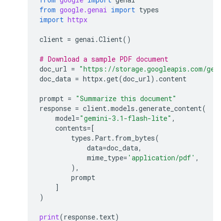
from
google.genai
import
types
import
httpx
client
=
genai
.
Client
()
# Download a sample PDF document
doc_url
=
"https://storage.googleapis.com/gen
doc_data
=
httpx
.
get
(
doc_url
)
.
content
prompt
=
"Summarize this document"
response
=
client
.
models
.
generate_content
(
model
=
"gemini-3.1-flash-lite"
,
contents
=
[
types
.
Part
.
from_bytes
(
data
=
doc_data
,
mime_type
=
'application/pdf'
,
),
prompt
]
)
print
(
response
.
text
)