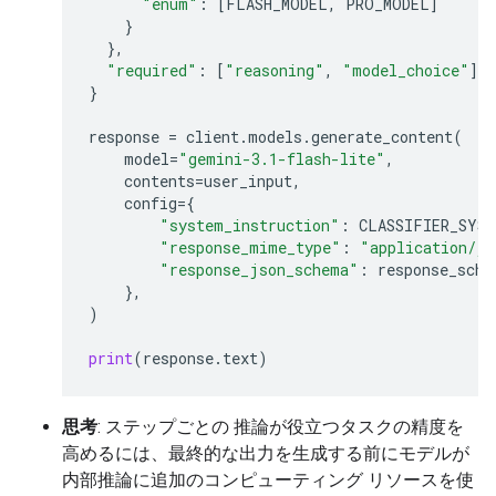
"enum"
:
[
FLASH_MODEL
,
PRO_MODEL
]
}
},
"required"
:
[
"reasoning"
,
"model_choice"
]
}
response
=
client
.
models
.
generate_content
(
model
=
"gemini-3.1-flash-lite"
,
contents
=
user_input
,
config
=
{
"system_instruction"
:
CLASSIFIER_SYS
"response_mime_type"
:
"application/js
"response_json_schema"
:
response_sche
},
)
print
(
response
.
text
)
思考
: ステップごとの 推論が役立つタスクの精度を
高めるには、最終的な出力を生成する前にモデルが
内部推論に追加のコンピューティング リソースを使