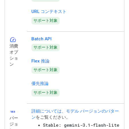
URL コンテキスト
サポート対象
speed
Batch API
消費
サポート対象
オプ
ショ
Flex 推論
ン
サポート対象
優先推論
サポート対象
123
詳細については、モデル バージョンのパター
ン
をご覧ください。
バー
ジョ
Stable: gemini-3.1-flash-lite