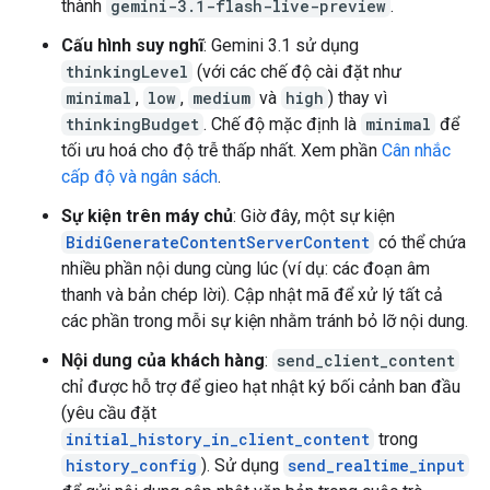
thành
gemini-3.1-flash-live-preview
.
Cấu hình suy nghĩ
: Gemini 3.1 sử dụng
thinkingLevel
(với các chế độ cài đặt như
minimal
,
low
,
medium
và
high
) thay vì
thinkingBudget
. Chế độ mặc định là
minimal
để
tối ưu hoá cho độ trễ thấp nhất. Xem phần
Cân nhắc
cấp độ và ngân sách
.
Sự kiện trên máy chủ
: Giờ đây, một sự kiện
BidiGenerateContentServerContent
có thể chứa
nhiều phần nội dung cùng lúc (ví dụ: các đoạn âm
thanh và bản chép lời). Cập nhật mã để xử lý tất cả
các phần trong mỗi sự kiện nhằm tránh bỏ lỡ nội dung.
Nội dung của khách hàng
:
send_client_content
chỉ được hỗ trợ để gieo hạt nhật ký bối cảnh ban đầu
(yêu cầu đặt
initial_history_in_client_content
trong
history_config
). Sử dụng
send_realtime_input