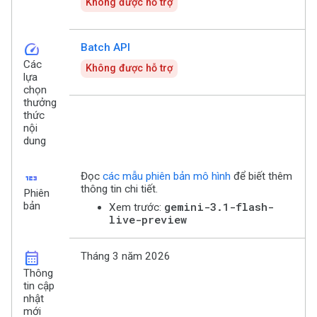
Không được hỗ trợ
speed
Batch API
Các
Không được hỗ trợ
lựa
chọn
thưởng
thức
nội
dung
123
Đọc
các mẫu phiên bản mô hình
để biết thêm
thông tin chi tiết.
Phiên
bản
gemini-3.1-flash-
Xem trước:
live-preview
calendar_month
Tháng 3 năm 2026
Thông
tin cập
nhật
mới