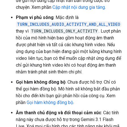
để gửi nội dung cập nhật văn bản trong cuộc trò
chuyện. Xem phần
Cập nhật nội dung gia tăng
.
Phạm vi phủ sóng
: Mặc định là
TURN_INCLUDES_AUDIO_ACTIVITY_AND_ALL_VIDEO
thay vì
TURN_INCLUDES_ONLY_ACTIVITY
. Lượt phản
hồi của mô hình hiện bao gồm hoạt động âm thanh
được phát hiện và tất cả các khung hình video. Nếu
ứng dụng của bạn hiện đang gửi một luồng khung hình
video liên tục, bạn có thể muốn cập nhật ứng dụng để
chỉ gửi khung hình video khi có hoạt động âm thanh
nhằm tránh phát sinh thêm chi phí.
Gọi hàm không đồng bộ
: Chưa được hỗ trợ. Chỉ có
thể gọi hàm đồng bộ. Mô hình sẽ không bắt đầu phản
hồi cho đến khi bạn gửi phản hồi của công cụ. Xem
phần
Gọi hàm không đồng bộ
.
Âm thanh chủ động và đối thoại cảm xúc
: Các tính
năng này chưa được hỗ trợ trong Gemini 3.1 Flash
Live. Xoá mọi cấu hình cho các tính năng này khỏi mã