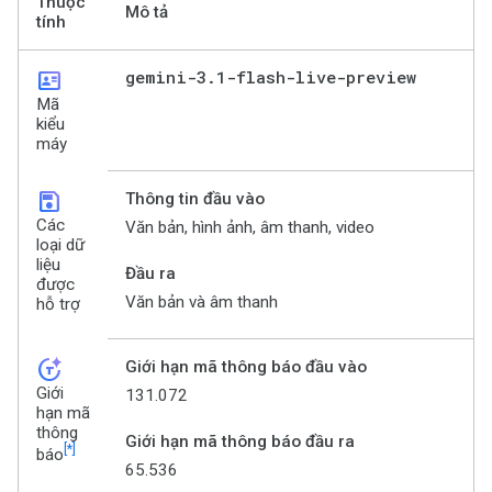
Thuộc
Mô tả
tính
id_card
gemini-3
.
1-flash-live-preview
Mã
kiểu
máy
save
Thông tin đầu vào
Các
Văn bản, hình ảnh, âm thanh, video
loại dữ
liệu
Đầu ra
được
Văn bản và âm thanh
hỗ trợ
token_auto
Giới hạn mã thông báo đầu vào
Giới
131.072
hạn mã
thông
Giới hạn mã thông báo đầu ra
[*]
báo
65.536