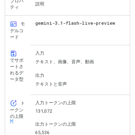
プロパ
説明
ティ
id_card
gemini-3
.
1-flash-live-preview
モ
デルコ
ード
save
入力
でサポ
テキスト、画像、音声、動画
ートさ
れるデ
出力
ータ型
テキストと音声
token_auto
入力トークンの上限
ト
ークン
131,072
の上限
[*]
出力トークンの上限
65,536