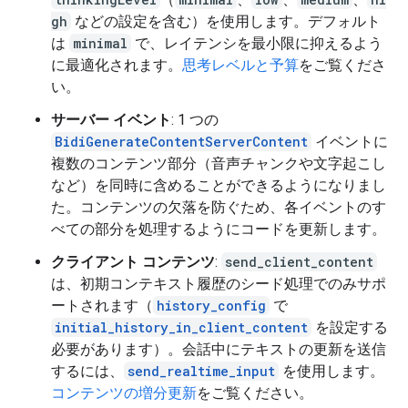
gh
などの設定を含む）を使用します。デフォルト
は
minimal
で、レイテンシを最小限に抑えるよう
に最適化されます。
思考レベルと予算
をご覧くださ
い。
サーバー イベント
: 1 つの
BidiGenerateContentServerContent
イベントに
複数のコンテンツ部分（音声チャンクや文字起こし
など）を同時に含めることができるようになりまし
た。コンテンツの欠落を防ぐため、各イベントのす
べての部分を処理するようにコードを更新します。
クライアント コンテンツ
:
send_client_content
は、初期コンテキスト履歴のシード処理でのみサポ
ートされます（
history_config
で
initial_history_in_client_content
を設定する
必要があります）。会話中にテキストの更新を送信
するには、
send_realtime_input
を使用します。
コンテンツの増分更新
をご覧ください。