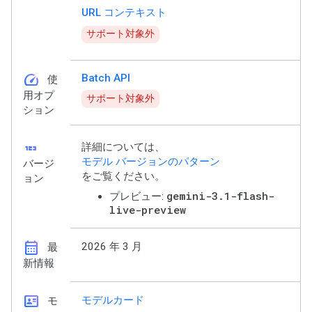
URL コンテキスト
サポート対象外
speed
Batch API
使
用オプ
サポート対象外
ション
123
詳細については、
モデル バージョンのパターン
バージ
をご覧ください。
ョン
gemini-3.1-flash-
プレビュー:
live-preview
calendar_month
2026 年 3 月
最
新情報
id_card
モデルカード
モ