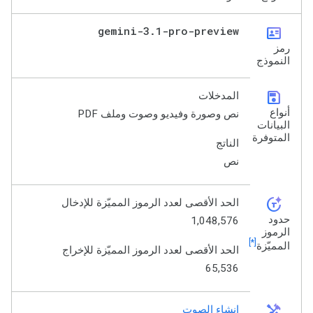
gemini-3
.
1-pro-preview
id_card
رمز
النموذج
save
المدخلات
أنواع
نص وصورة وفيديو وصوت وملف PDF
البيانات
المتوفرة
الناتج
نص
token_auto
الحد الأقصى لعدد الرموز المميّزة للإدخال
حدود
1,048,576
الرموز
[*]
المميّزة
الحد الأقصى لعدد الرموز المميّزة للإخراج
65,536
handyman
إنشاء الصوت