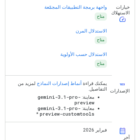
خيارات
واجهة برمجة التطبيقات المجمّعة
الاستهلاك
متاح
speed
الاستدلال المرن
متاح
الاستدلال حسب الأولوية
متاح
123
يمكنك قراءة
أنماط إصدارات النماذج
لمزيد من
التفاصيل.
الإصدارات
gemini-3.1-pro-
معاينة:
preview
gemini-3.1-pro-
معاينة:
preview-customtools
*
calendar_month
فبراير 2026
آخر