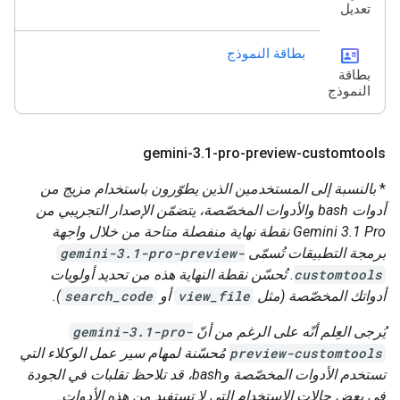
تعديل
id_card
بطاقة النموذج
بطاقة
النموذج
gemini-3
.
1-pro-preview-customtools
*
بالنسبة إلى المستخدمين الذين يطوّرون باستخدام مزيج من
أدوات bash والأدوات المخصّصة، يتضمّن الإصدار التجريبي من
Gemini 3.1 Pro نقطة نهاية منفصلة متاحة من خلال واجهة
برمجة التطبيقات تُسمّى
gemini-3.1-pro-preview-
customtools
. تُحسّن نقطة النهاية هذه من تحديد أولويات
أدواتك المخصّصة (مثل
view_file
أو
search_code
).
يُرجى العِلم أنّه على الرغم من أنّ
gemini-3.1-pro-
preview-customtools
مُحسّنة لمهام سير عمل الوكلاء التي
تستخدم الأدوات المخصّصة وbash، قد تلاحظ تقلبات في الجودة
في بعض حالات الاستخدام التي لا تستفيد من هذه الأدوات.