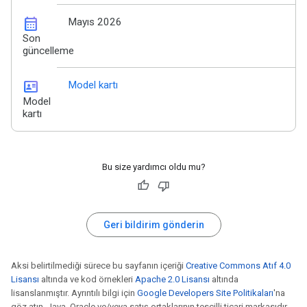
calendar_month
Mayıs 2026
Son
güncelleme
id_card
Model kartı
Model
kartı
Bu size yardımcı oldu mu?
Geri bildirim gönderin
Aksi belirtilmediği sürece bu sayfanın içeriği
Creative Commons Atıf 4.0
Lisansı
altında ve kod örnekleri
Apache 2.0 Lisansı
altında
lisanslanmıştır. Ayrıntılı bilgi için
Google Developers Site Politikaları
'na
göz atın. Java, Oracle ve/veya satış ortaklarının tescilli ticari markasıdır.