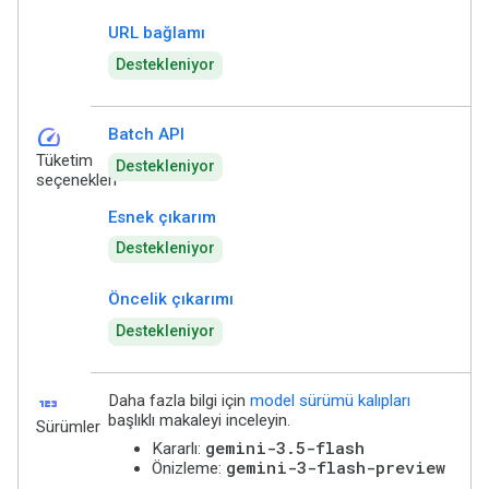
URL bağlamı
Destekleniyor
speed
Batch API
Tüketim
Destekleniyor
seçenekleri
Esnek çıkarım
Destekleniyor
Öncelik çıkarımı
Destekleniyor
123
Daha fazla bilgi için
model sürümü kalıpları
başlıklı makaleyi inceleyin.
Sürümler
gemini-3.5-flash
Kararlı:
gemini-3-flash-preview
Önizleme: