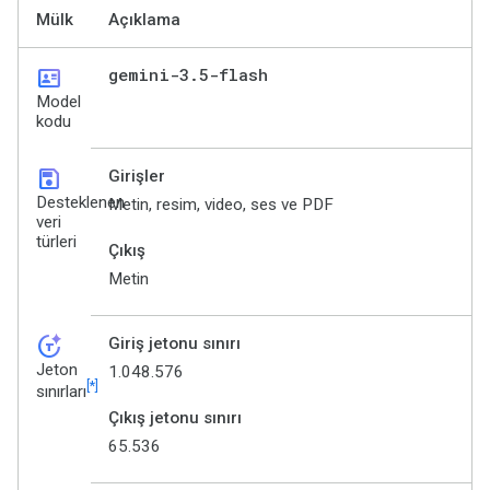
Mülk
Açıklama
id_card
gemini-3
.
5-flash
Model
kodu
save
Girişler
Desteklenen
Metin, resim, video, ses ve PDF
veri
türleri
Çıkış
Metin
token_auto
Giriş jetonu sınırı
Jeton
1.048.576
[*]
sınırları
Çıkış jetonu sınırı
65.536