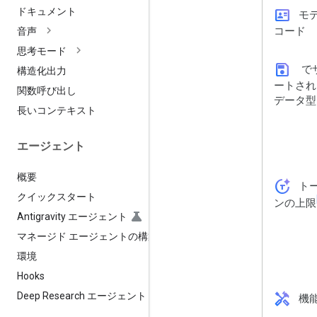
id_card
ドキュメント
モ
コード
音声
思考モード
save
で
構造化出力
ートされ
関数呼び出し
データ型
長いコンテキスト
エージェント
概要
token_auto
ト
クイックスタート
ンの上限
Antigravity エージェント
マネージド エージェントの構築
環境
Hooks
handyman
Deep Research エージェント
機