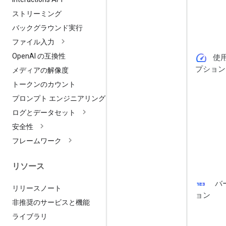
ストリーミング
バックグラウンド実行
ファイル入力
speed
Open
AI の互換性
使
プション
メディアの解像度
トークンのカウント
プロンプト エンジニアリング
ログとデータセット
安全性
フレームワーク
リソース
123
バ
リリースノート
ョン
非推奨のサービスと機能
ライブラリ