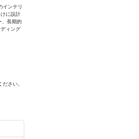
ルのインテリ
向けに設計
ー、長期的
ーディング
。
ください。