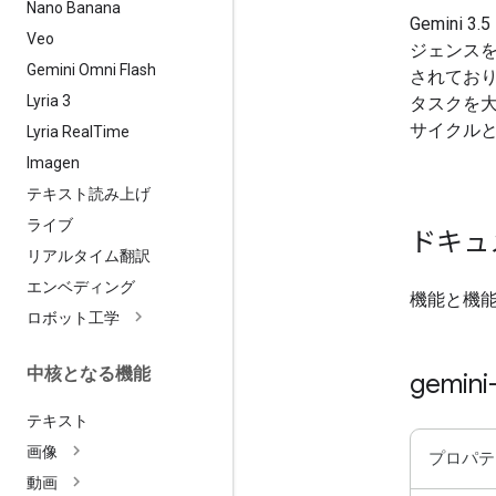
Nano Banana
Gemini
Veo
ジェンス
Gemini Omni Flash
されてお
Lyria 3
タスクを
サイクル
Lyria Real
Time
Imagen
テキスト読み上げ
ライブ
ドキュ
リアルタイム翻訳
エンベディング
機能と機
ロボット工学
中核となる機能
gemini
テキスト
画像
プロパテ
動画