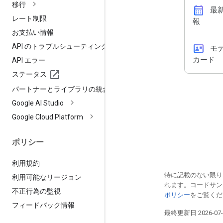
移行
calendar_month
最
レート制限
報
お支払い情報
id_card
API のトラブルシューティング
モ
カード
API エラー
ステータス
パートナーとライブラリの統合
Google AI Studio
Google Cloud Platform
ポリシー
利用規約
特に記載のない限り
利用可能なリージョン
れます。コードサ
不正行為の監視
ポリシー
をご覧くださ
フィードバック情報
最終更新日 2026-07-