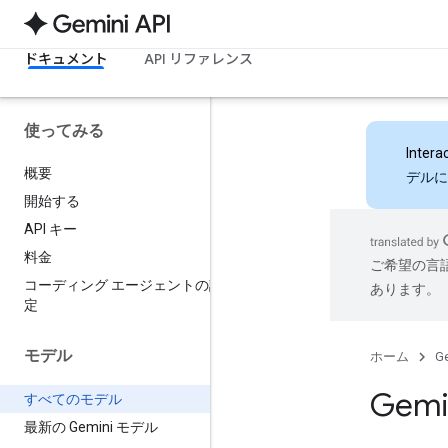
ドキュメント
API リファレンス
使ってみる
Intera
概要
デルに
開始する
API キー
料金
ご希望の言
コーディング エージェントの設
あります。
定
モデル
ホーム
Ge
Gemi
すべてのモデル
最新の Gemini モデル