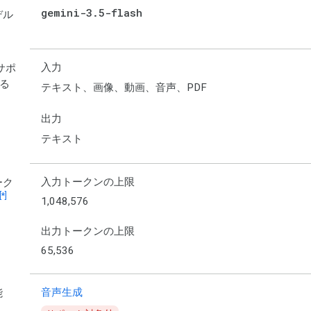
gemini-3
.
5-flash
デル
入力
サポ
る
テキスト、画像、動画、音声、PDF
出力
テキスト
入力トークンの上限
ーク
[*]
1,048,576
出力トークンの上限
65,536
音声生成
能