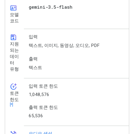
id_card
gemini-3
.
5-flash
모델
코드
save
입력
지원
텍스트, 이미지, 동영상, 오디오, PDF
되는
데이
출력
터
텍스트
유형
token_auto
입력 토큰 한도
토큰
1,048,576
한도
[*]
출력 토큰 한도
65,536
오디오 생성