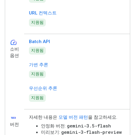
URL 컨텍스트
지원됨
speed
Batch API
소비
지원됨
옵션
가변 추론
지원됨
우선순위 추론
지원됨
123
자세한 내용은
모델 버전 패턴
을 참고하세요.
버전
gemini-3.5-flash
안정화 버전:
gemini-3-flash-preview
미리보기: