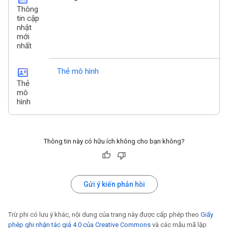
Thông
tin cập
nhật
mới
nhất
id_card
Thẻ mô hình
Thẻ
mô
hình
Thông tin này có hữu ích không cho bạn không?
Gửi ý kiến phản hồi
Trừ phi có lưu ý khác, nội dung của trang này được cấp phép theo
Giấy
phép ghi nhận tác giả 4.0 của Creative Commons
và các mẫu mã lập