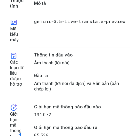
Thuộc
Mô tả
tính
id_card
gemini-3
.
5-live-translate-preview
Mã
kiểu
máy
save
Thông tin đầu vào
Các
Âm thanh (lời nói)
loại dữ
liệu
Đầu ra
được
Âm thanh (lời nói đã dịch) và Văn bản (bản
hỗ trợ
chép lời)
token_auto
Giới hạn mã thông báo đầu vào
Giới
131.072
hạn
mã
Giới hạn mã thông báo đầu ra
thông
[*]
65.536