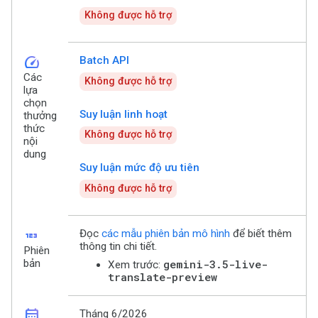
Không được hỗ trợ
speed
Batch API
Các
Không được hỗ trợ
lựa
chọn
Suy luận linh hoạt
thưởng
thức
Không được hỗ trợ
nội
dung
Suy luận mức độ ưu tiên
Không được hỗ trợ
123
Đọc
các mẫu phiên bản mô hình
để biết thêm
thông tin chi tiết.
Phiên
bản
gemini-3.5-live-
Xem trước:
translate-preview
calendar_month
Tháng 6/2026