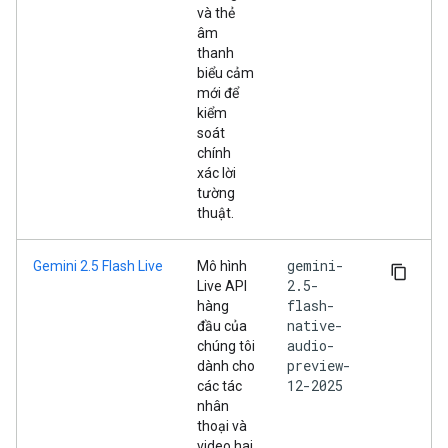
và thẻ
âm
thanh
biểu cảm
mới để
kiểm
soát
chính
xác lời
tường
thuật.
gemini-
Gemini 2.5 Flash Live
Mô hình
2.5-
Live API
flash-
hàng
native-
đầu của
audio-
chúng tôi
preview-
dành cho
12-2025
các tác
nhân
thoại và
video hai