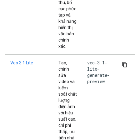
thu, bố
cục phức
tạp và
khả năng
hiển thị
văn bản
chính
xác.
veo-3.1-
Veo 3.1 Lite
Tạo,
lite-
chỉnh
generate-
sửa
preview
video và
kiểm
soát chất
lượng
điện ảnh
với hiệu
suất cao,
chi phí
thấp, ưu
tiên nhà