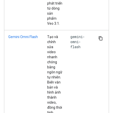
phát triển
từ dòng
sản
phẩm
Veo 3.1.
gemini-
Gemini Omni Flash
Tạo và
omni-
chỉnh
flash
sửa
video
nhanh
chóng
bằng
ngôn ngữ
tự nhiên.
Biến văn
bản và
hình ảnh
thành
video,
đồng thời
tinh