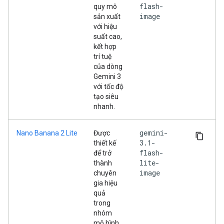
flash-
quy mô
image
sản xuất
với hiệu
suất cao,
kết hợp
trí tuệ
của dòng
Gemini 3
với tốc độ
tạo siêu
nhanh.
gemini-
Nano Banana 2 Lite
Được
3.1-
thiết kế
flash-
để trở
lite-
thành
image
chuyên
gia hiệu
quả
trong
nhóm
mô hình