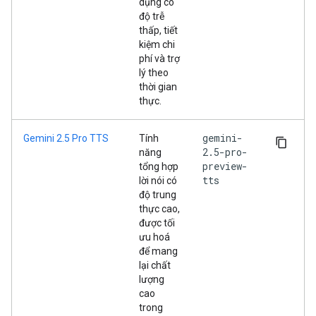
dụng có
độ trễ
thấp, tiết
kiệm chi
phí và trợ
lý theo
thời gian
thực.
gemini-
Gemini 2.5 Pro TTS
Tính
2.5-pro-
năng
preview-
tổng hợp
tts
lời nói có
độ trung
thực cao,
được tối
ưu hoá
để mang
lại chất
lượng
cao
trong