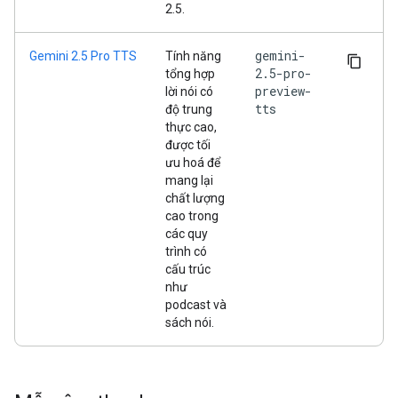
2.5.
gemini-
Gemini 2.5 Pro TTS
Tính năng
2.5-pro-
tổng hợp
preview-
lời nói có
tts
độ trung
thực cao,
được tối
ưu hoá để
mang lại
chất lượng
cao trong
các quy
trình có
cấu trúc
như
podcast và
sách nói.