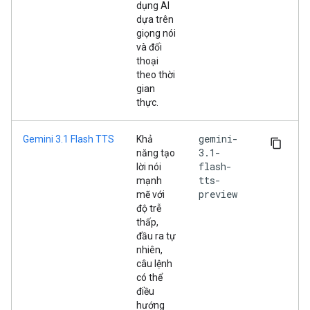
dụng AI
dựa trên
giọng nói
và đối
thoại
theo thời
gian
thực.
gemini-
Gemini 3.1 Flash TTS
Khả
3.1-
năng tạo
flash-
lời nói
tts-
mạnh
preview
mẽ với
độ trễ
thấp,
đầu ra tự
nhiên,
câu lệnh
có thể
điều
hướng