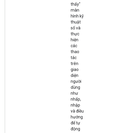
thấy"
màn
hình kỹ
thuật
số và
thực
hiện
các
thao
tác
trên
giao
diện
người
dùng
như
nhấp,
nhập
và điều
hướng
để tự
động