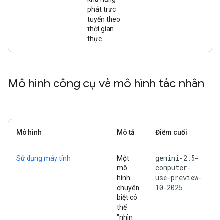
phát trực
tuyến theo
thời gian
thực.
Mô hình công cụ và mô hình tác nhân
Mô hình
Mô tả
Điểm cuối
gemini-2.5-
Sử dụng máy tính
Một
computer-
mô
use-preview-
hình
10-2025
chuyên
biệt có
thể
"nhìn