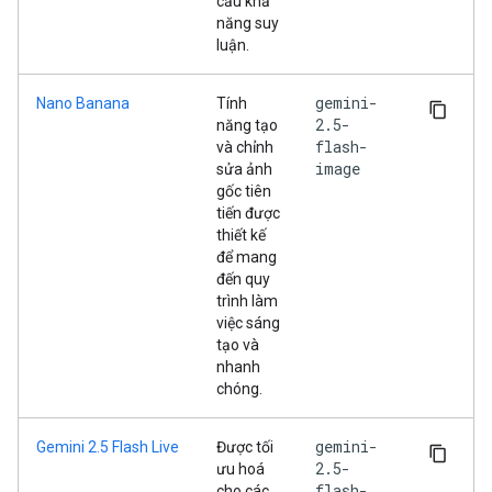
cầu khả
năng suy
luận.
gemini-
Nano Banana
Tính
2.5-
năng tạo
flash-
và chỉnh
image
sửa ảnh
gốc tiên
tiến được
thiết kế
để mang
đến quy
trình làm
việc sáng
tạo và
nhanh
chóng.
gemini-
Gemini 2.5 Flash Live
Được tối
2.5-
ưu hoá
flash-
cho các