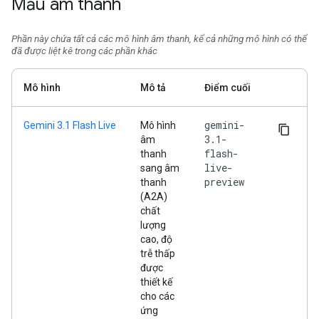
Mẫu âm thanh
Phần này chứa tất cả các mô hình âm thanh, kể cả những mô hình có thể
đã được liệt kê trong các phần khác
Mô hình
Mô tả
Điểm cuối
gemini-
Gemini 3.1 Flash Live
Mô hình
3.1-
âm
flash-
thanh
live-
sang âm
preview
thanh
(A2A)
chất
lượng
cao, độ
trễ thấp
được
thiết kế
cho các
ứng