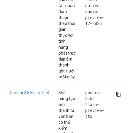
native-
tác nhân
audio-
đàm
preview-
thoại
12-2025
theo thời
gian
thực với
tính
năng
phát trực
tiếp âm
thanh
gốc dưới
một giây.
gemini-
Gemini 2.5 Flash TTS
Khả
2.5-
năng tạo
flash-
âm
preview-
thanh từ
tts
văn bản
có thể
kiểm