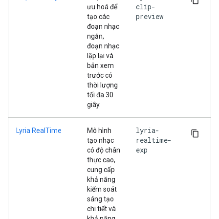
clip-
ưu hoá để
preview
tạo các
đoạn nhạc
ngắn,
đoạn nhạc
lặp lại và
bản xem
trước có
thời lượng
tối đa 30
giây.
lyria-
Lyria RealTime
Mô hình
realtime-
tạo nhạc
exp
có độ chân
thực cao,
cung cấp
khả năng
kiểm soát
sáng tạo
chi tiết và
khả năng