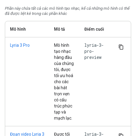
Phần này chứa tất cả các mô hình tạo nhạc, kể cả những mô hình có thể
đã được liệt kê trong các phần khác
Mô hình
Mô tả
Điểm cuối
lyria-3-
Lyria 3 Pro
Mô hình
pro-
tạo nhạc
preview
hàng đầu
của chúng
tôi, được
tối ưu hoá
cho các
bài hát
trọn vẹn
có cấu
trúc phức
tạp và
mạch lạc.
lyria-3-
Đoạn video Lyria 3
Được tối