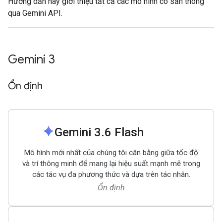
Hướng dẫn này giới thiệu tất cả các mô hình có sẵn thông
qua Gemini API.
Gemini 3
Ổn định
spark
Gemini 3
.
6 Flash
Mô hình mới nhất của chúng tôi cân bằng giữa tốc độ
và trí thông minh để mang lại hiệu suất mạnh mẽ trong
các tác vụ đa phương thức và dựa trên tác nhân.
Ổn định