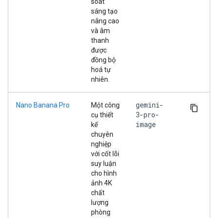
soát
sáng tạo
nâng cao
và âm
thanh
được
đồng bộ
hoá tự
nhiên.
gemini-
Nano Banana Pro
Một công
3-pro-
cụ thiết
image
kế
chuyên
nghiệp
với cốt lõi
suy luận
cho hình
ảnh 4K
chất
lượng
phòng