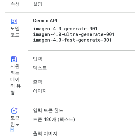
속성
설명
id_card
Gemini API
imagen-4.0-generate-001
모델
imagen-4.0-ultra-generate-001
코드
imagen-4.0-fast-generate-001
save
입력
지원
텍스트
되는
데이
출력
터 유
이미지
형
token_auto
입력 토큰 한도
토큰
토큰 480개 (텍스트)
한도
[*]
출력 이미지