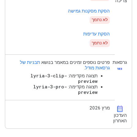
צריכה
הסקת מסקנות גמישה
לא נתמך
הסקת עדיפות
לא נתמך
גרסאות
פרטים נוספים זמינים במאמר בנושא
תבניות של
123
גרסאות מודל
.
lyria-3-clip-
תצוגה מקדימה:
preview
lyria-3-pro-
תצוגה מקדימה:
preview
calendar_month
מרץ 2026
העדכון
האחרון