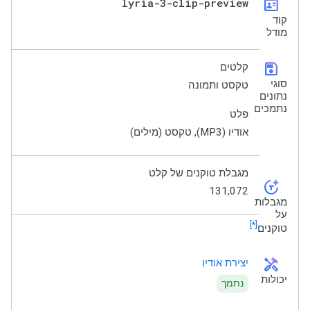
lyria-3-clip-preview
id_card
קוד
מודל
save
קלטים
סוגי
טקסט ותמונה
נתונים
נתמכים
פלט
אודיו (MP3), טקסט (מילים)
מגבלת טוקנים של קלט
token_auto
131,072
מגבלות
על
[*]
טוקנים
handyman
יצירת אודיו
יכולות
נתמך