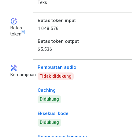
Teks
token_auto
Batas token input
Batas
1.048.576
[*]
token
Batas token output
65.536
handyman
Pembuatan audio
Kemampuan
Tidak didukung
Caching
Didukung
Eksekusi kode
Didukung
Penggunaan komputer