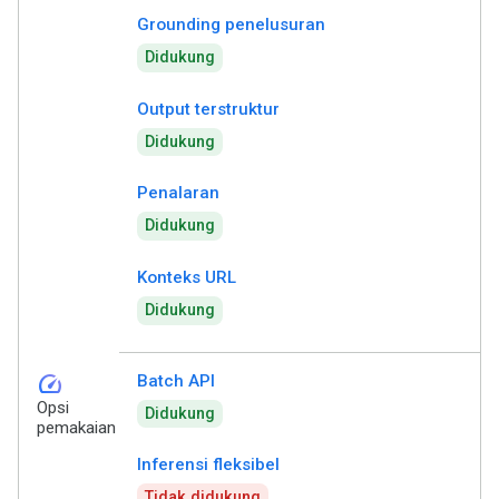
Grounding penelusuran
Didukung
Output terstruktur
Didukung
Penalaran
Didukung
Konteks URL
Didukung
speed
Batch API
Opsi
Didukung
pemakaian
Inferensi fleksibel
Tidak didukung