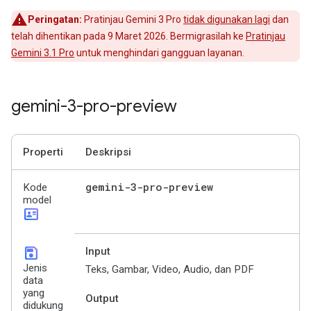
Peringatan:
Pratinjau Gemini 3 Pro
tidak digunakan lagi
dan
telah dihentikan pada 9 Maret 2026. Bermigrasilah ke
Pratinjau
Gemini 3.1 Pro
untuk menghindari gangguan layanan.
gemini-3-pro-preview
Properti
Deskripsi
gemini-3-pro-preview
Kode
model
id_card
save
Input
Jenis
Teks, Gambar, Video, Audio, dan PDF
data
yang
Output
didukung