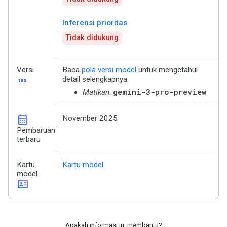
Inferensi prioritas
Tidak didukung
Versi
Baca
pola versi model
untuk mengetahui
123
detail selengkapnya.
gemini-3-pro-preview
Matikan
:
calendar_month
November 2025
Pembaruan
terbaru
Kartu
Kartu model
model
id_card
Apakah informasi ini membantu?