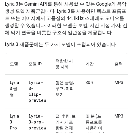
Lyria 3는 Gemini API를 통해 사용할 수 있는 Google의 음악
생성 모델 제품군입니다. Lyria 3를 사용하면 텍스트 프롬프
트 또는 이미지에서 고품질의 44.1kHz 스테레오 오디오를
생성할 수 있습니다. 이러한 모델은 보컬, 시간 지정 가사, 전
체 악기 편곡을 비롯한 구조적 일관성을 제공합니다.
Lyria 3 제품군에는 두 가지 모델이 포함되어 있습니다.
적합한 사
모델
모델 ID
기간
출력
용 사례
lyria-
Lyria
짧은 클립,
30초
MP3
3-
3 클
루프, 미리
clip-
립
보기
preview
lyria-
Lyria
절, 후렴, 브
몇 분 (프
MP3
3-pro-
3
리지가 포
롬프트를
preview
Pro
함된 전체
사용하여