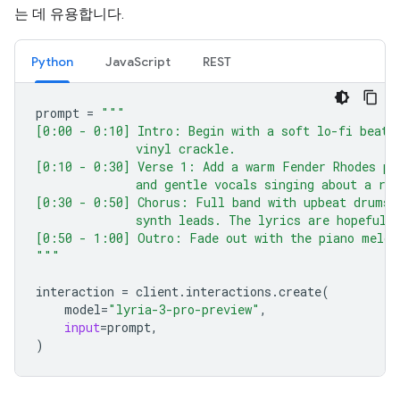
는 데 유용합니다.
Python
JavaScript
REST
prompt
=
"""
[0:00 - 0:10] Intro: Begin with a soft lo-fi beat 
              vinyl crackle.
[0:10 - 0:30] Verse 1: Add a warm Fender Rhodes pi
              and gentle vocals singing about a ra
[0:30 - 0:50] Chorus: Full band with upbeat drums 
              synth leads. The lyrics are hopeful 
[0:50 - 1:00] Outro: Fade out with the piano melod
"""
interaction
=
client
.
interactions
.
create
(
model
=
"lyria-3-pro-preview"
,
input
=
prompt
,
)