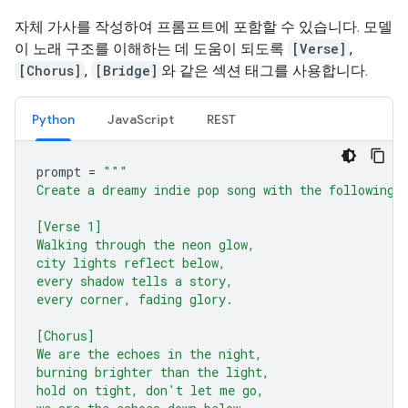
자체 가사를 작성하여 프롬프트에 포함할 수 있습니다. 모델
이 노래 구조를 이해하는 데 도움이 되도록
[Verse]
,
[Chorus]
,
[Bridge]
와 같은 섹션 태그를 사용합니다.
Python
JavaScript
REST
prompt
=
"""
Create a dreamy indie pop song with the following 
[Verse 1]
Walking through the neon glow,
city lights reflect below,
every shadow tells a story,
every corner, fading glory.
[Chorus]
We are the echoes in the night,
burning brighter than the light,
hold on tight, don't let me go,