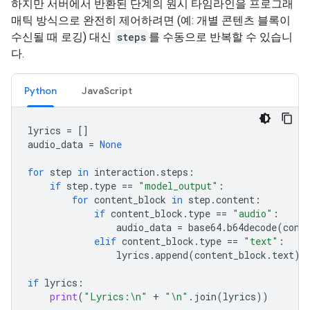
하지만 서버에서 반환된 단계의 원시 타임라인을 프로그래
매틱 방식으로 완전히 제어하려면 (예: 개별 콘텐츠 블록이
수신될 때 로깅) 대신
steps
를 수동으로 반복할 수 있습니
다.
Python
JavaScript
lyrics
=
[]
audio_data
=
None
for
step
in
interaction
.
steps
:
if
step
.
type
==
"model_output"
:
for
content_block
in
step
.
content
:
if
content_block
.
type
==
"audio"
:
audio_data
=
base64
.
b64decode
(
cont
elif
content_block
.
type
==
"text"
:
lyrics
.
append
(
content_block
.
text
)
if
lyrics
:
print
(
"Lyrics:
\n
"
+
"
\n
"
.
join
(
lyrics
))