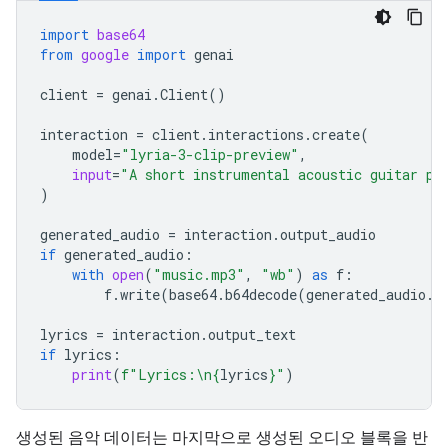
import
base64
from
google
import
genai
client
=
genai
.
Client
()
interaction
=
client
.
interactions
.
create
(
model
=
"lyria-3-clip-preview"
,
input
=
"A short instrumental acoustic guitar pi
)
generated_audio
=
interaction
.
output_audio
if
generated_audio
:
with
open
(
"music.mp3"
,
"wb"
)
as
f
:
f
.
write
(
base64
.
b64decode
(
generated_audio
.
d
lyrics
=
interaction
.
output_text
if
lyrics
:
print
(
f
"Lyrics:
\n
{
lyrics
}
"
)
생성된 음악 데이터는 마지막으로 생성된 오디오 블록을 반