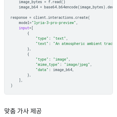
image_bytes
=
f
.
read
()
image_b64
=
base64
.
b64encode
(
image_bytes
)
.
deco
response
=
client
.
interactions
.
create
(
model
=
"lyria-3-pro-preview"
,
input
=
[
{
"type"
:
"text"
,
"text"
:
"An atmospheric ambient track 
},
{
"type"
:
"image"
,
"mime_type"
:
"image/jpeg"
,
"data"
:
image_b64
,
},
],
)
맞춤 가사 제공