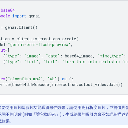
base64
oogle
import
genai
=
genai
.
Client
()
ction
=
client
.
interactions
.
create
(
del
=
"gemini-omni-flash-preview"
,
put
=
[
{
"type"
:
"image"
,
"data"
:
base64_image
,
"mime_type"
:
{
"type"
:
"text"
,
"text"
:
"turn this into realistic fo
pen
(
"clownfish.mp4"
,
"wb"
)
as
f
:
write
(
base64
.
b64decode
(
interaction
.
output_video
.
data
))
如要使用圖片轉影片功能獲得最佳效果，請使用高解析度圖片，並提供具
示詞不夠明確 (例如「讓它動起來」)，生成結果的吸引力會不如詳細描述
境效果。