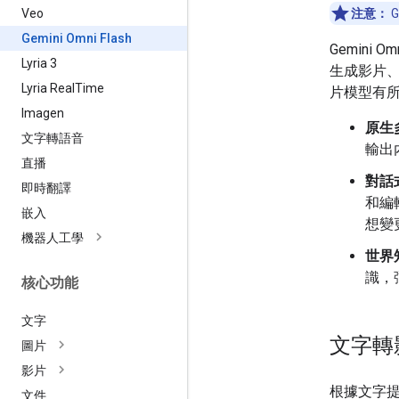
Veo
注意：
G
Gemini Omni Flash
Gemini Omn
Lyria 3
生成影片、
Lyria Real
Time
片模型有
Imagen
原生
文字轉語音
輸出
直播
對話
即時翻譯
和編
嵌入
想變
機器人工學
世界
識，
核心功能
文字
文字轉
圖片
影片
根據文字
文件