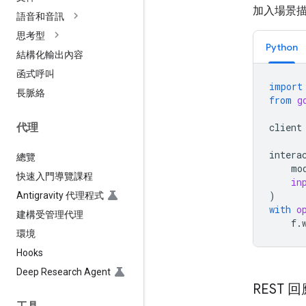
加入場景
語音和音訊
思考型
Python
結構化輸出內容
函式呼叫
import
長脈絡
from
g
client
代理
intera
總覽
mo
快速入門導覽課程
in
)
Antigravity 代理程式
with
o
建構受管理代理
f
.
環境
Hooks
Deep Research Agent
REST 