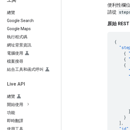
工具
便利性欄
請從
step
總覽
Google Search
原始 REST
Google Maps
執行程式碼
{
網址背景資訊
"ste
{
電腦使用
{
檔案搜尋
{
結合工具和函式呼叫
Live API
總覽
開始使用
功能
}
即時翻譯
],
"id"
使用工具