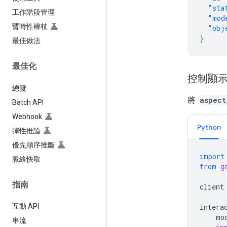
"sta
工作階段管理
"mod
暫時性權杖
"obj
}
最佳做法
最佳化
控制顯
總覽
將
aspect
Batch API
Webhook
Python
彈性推論
優先順序推斷
import
脈絡快取
from
g
指南
client
intera
互動 API
mo
串流