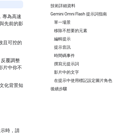
技術詳細資料
Gemini Omni Flash 提示詞指南
，專為高速
單一場景
，與先前的影
移除不想要的元素
編輯提示
致且可控的
提示音訊
時間碼事件
，反覆調整
撰寫元提示詞
影片中你不
影片中的文字
在提示中使用標記設定圖片角色
學和文化背景知
後續步驟
提示時，請