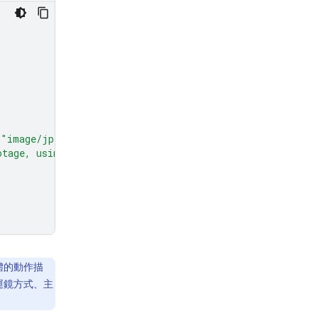
"image/jpeg"
},
otage, using the drawing only as a guide for movement, d
體的動作描
運鏡方式、主