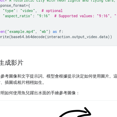
put
=
"A futuristic city with neon lights and flying cars,
sponse_format
=
{
"type"
:
"video"
,
# optional
"aspect_ratio"
:
"9:16"
# Supported values: "9:16", "
pen
(
"example.mp4"
,
"wb"
)
as
f
:
write
(
base64
.
b64decode
(
interaction
.
output_video
.
data
))
生成影片
供參考圖像和文字提示詞。模型會根據提示決定如何使用圖片。
片、插圖或相片栩栩如生。
說明如何使用魚兒躍出水面的手繪參考圖像：