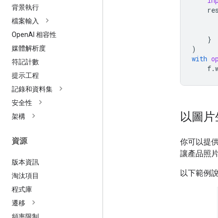
in
背景執行
re
檔案輸入
Open
AI 相容性
}
)
媒體解析度
with
o
符記計數
f
.
提示工程
記錄和資料集
安全性
以圖片
架構
資源
你可以提
讓產品照
版本資訊
以下範例
淘汰項目
程式庫
遷移
頻率限制