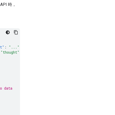
API 時，
xt"
:
"..."
}]
},
"thought"
}]
},
o data