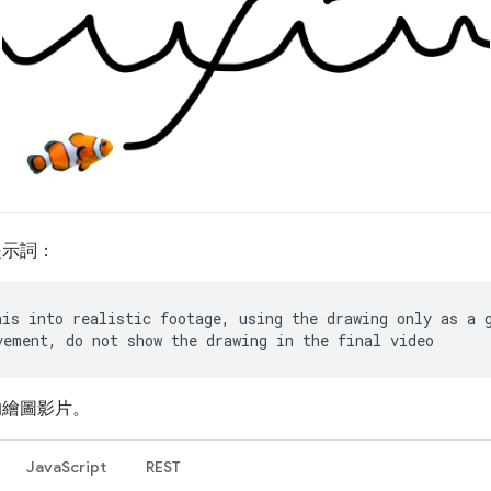
提示詞：
his into realistic footage, using the drawing only as a 
vement, do not show the drawing in the final video
的繪圖影片。
JavaScript
REST