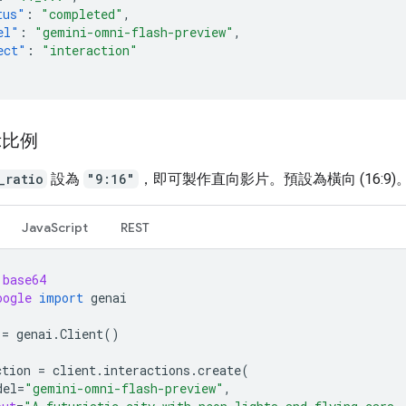
tus"
:
"completed"
,
el"
:
"gemini-omni-flash-preview"
,
ect"
:
"interaction"
示比例
_ratio
設為
"9:16"
，即可製作直向影片。預設為橫向 (16:9)
JavaScript
REST
base64
oogle
import
genai
=
genai
.
Client
()
ction
=
client
.
interactions
.
create
(
del
=
"gemini-omni-flash-preview"
,