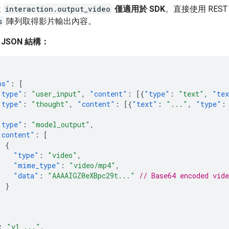
位
interaction.output_video
僅適用於 SDK
。直接使用 REST 
s
陣列取得影片輸出內容。
 JSON 結構：
ps"
:
[
"type"
:
"user_input"
,
"content"
:
[{
"type"
:
"text"
,
"te
"type"
:
"thought"
,
"content"
:
[{
"text"
:
"..."
,
"type"
:
"type"
:
"model_output"
,
"content"
:
[
{
"type"
:
"video"
,
"mime_type"
:
"video/mp4"
,
"data"
:
"AAAAIGZ0eXBpc29t..."
// Base64 encoded vide
}
]
:
"v1_..."
,