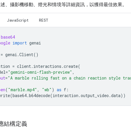
描述、攝影機移動、燈光和情境等詳細資訊，以獲得最佳效果。
JavaScript
REST
base64
oogle
import
genai
=
genai
.
Client
()
ction
=
client
.
interactions
.
create
(
del
=
"gemini-omni-flash-preview"
,
put
=
"A marble rolling fast on a chain reaction style tra
pen
(
"marble.mp4"
,
"wb"
)
as
f
:
write
(
base64
.
b64decode
(
interaction
.
output_video
.
data
))
回應結構定義