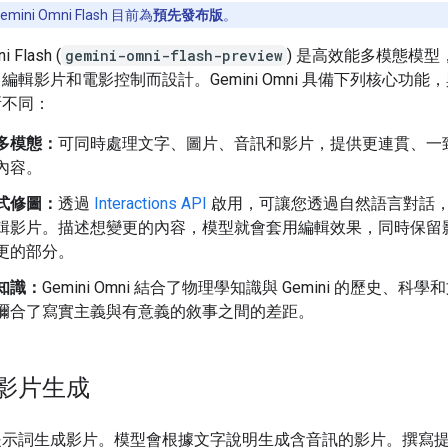
emini Omni Flash 目前為
預先發布版
。
i Flash (
gemini-omni-flash-preview
) 是高效能多模態模型
編輯影片和電影控制而設計。Gemini Omni 具備下列核心功能
所不同：
多模態：
可同時處理文字、圖片、音訊和影片，提供更連貫、一
內容。
式修圖：
透過
Interactions API
啟用，可讓您透過自然語言對話
輯影片。描述想變更的內容，模型就會套用編輯效果，同時保留
更的部分。
知識：
Gemini Omni 結合了物理學知識與 Gemini 的歷史、科
彌合了寫實主義與有意義的敘事之間的差距。
影片生成
提示詞生成影片。模型會根據文字說明生成含音訊的影片。撰寫