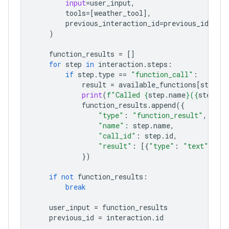
input
=
user_input
,
tools
=
[
weather_tool
],
previous_interaction_id
=
previous_id
,
)
function_results
=
[]
for
step
in
interaction
.
steps
:
if
step
.
type
==
"function_call"
:
result
=
available_functions
[
step
.
n
print
(
f
"Called 
{
step
.
name
}
(
{
step
.
ar
function_results
.
append
({
"type"
:
"function_result"
,
"name"
:
step
.
name
,
"call_id"
:
step
.
id
,
"result"
:
[{
"type"
:
"text"
,
"t
})
if
not
function_results
:
break
user_input
=
function_results
previous_id
=
interaction
.
id