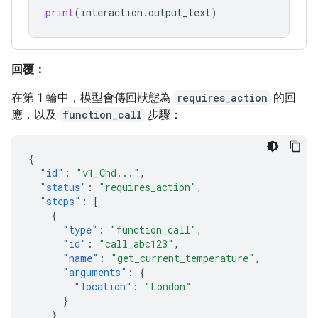
print
(
interaction
.
output_text
)
回覆：
在第 1 輪中，模型會傳回狀態為
requires_action
的回
應，以及
function_call
步驟：
{
"id"
:
"v1_Chd..."
,
"status"
:
"requires_action"
,
"steps"
:
[
{
"type"
:
"function_call"
,
"id"
:
"call_abc123"
,
"name"
:
"get_current_temperature"
,
"arguments"
:
{
"location"
:
"London"
}
}