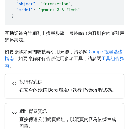
"object"
:
"interaction"
,
"model"
:
"gemini-3.6-flash"
,
}
互動記錄會詳細列出搜尋步驟，最終輸出內容則會內嵌引用
網路來源。
如要瞭解如何擷取搜尋引用來源，請參閱
Google 搜尋基礎
指南
；如要瞭解如何合併使用多項工具，請參閱
工具組合指
南
。
執行程式碼
code
在安全的沙箱 Borg 環境中執行 Python 程式碼。
網址背景資訊
link
直接傳遞公開網頁網址，以網頁內容為依據生成
回覆。