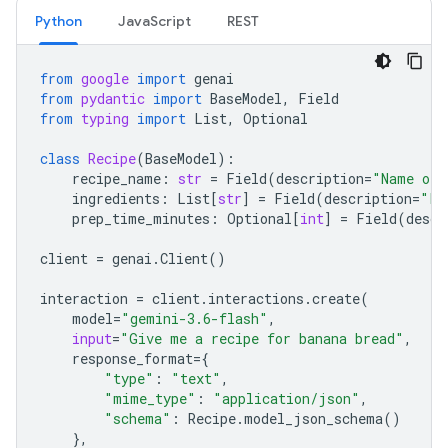
Python
JavaScript
REST
from
google
import
genai
from
pydantic
import
BaseModel
,
Field
from
typing
import
List
,
Optional
class
Recipe
(
BaseModel
):
recipe_name
:
str
=
Field
(
description
=
"Name of 
ingredients
:
List
[
str
]
=
Field
(
description
=
"Li
prep_time_minutes
:
Optional
[
int
]
=
Field
(
descr
client
=
genai
.
Client
()
interaction
=
client
.
interactions
.
create
(
model
=
"gemini-3.6-flash"
,
input
=
"Give me a recipe for banana bread"
,
response_format
=
{
"type"
:
"text"
,
"mime_type"
:
"application/json"
,
"schema"
:
Recipe
.
model_json_schema
()
},