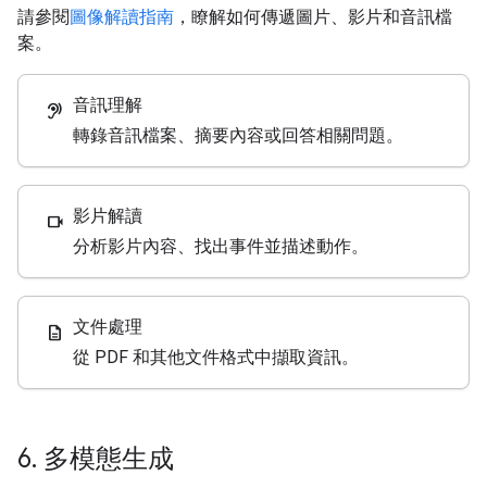
請參閱
圖像解讀指南
，瞭解如何傳遞圖片、影片和音訊檔
案。
音訊理解
hearing
轉錄音訊檔案、摘要內容或回答相關問題。
影片解讀
videocam
分析影片內容、找出事件並描述動作。
文件處理
description
從 PDF 和其他文件格式中擷取資訊。
6
.
多模態生成