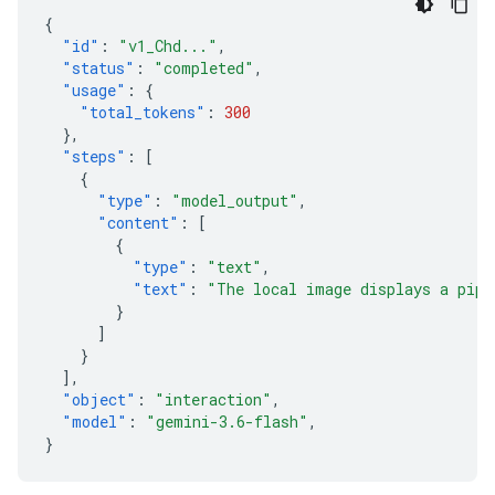
{
"id"
:
"v1_Chd..."
,
"status"
:
"completed"
,
"usage"
:
{
"total_tokens"
:
300
},
"steps"
:
[
{
"type"
:
"model_output"
,
"content"
:
[
{
"type"
:
"text"
,
"text"
:
"The local image displays a pipe
}
]
}
],
"object"
:
"interaction"
,
"model"
:
"gemini-3.6-flash"
,
}