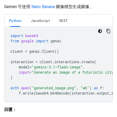
Gemini 可使用
Nano Banana
圖像模型生成圖像。
Python
JavaScript
REST
import
base64
from
google
import
genai
client
=
genai
.
Client
()
interaction
=
client
.
interactions
.
create
(
model
=
"gemini-3.1-flash-image"
,
input
=
"Generate an image of a futuristic city 
)
with
open
(
"generated_image.png"
,
"wb"
)
as
f
:
f
.
write
(
base64
.
b64decode
(
interaction
.
output_im
回覆：