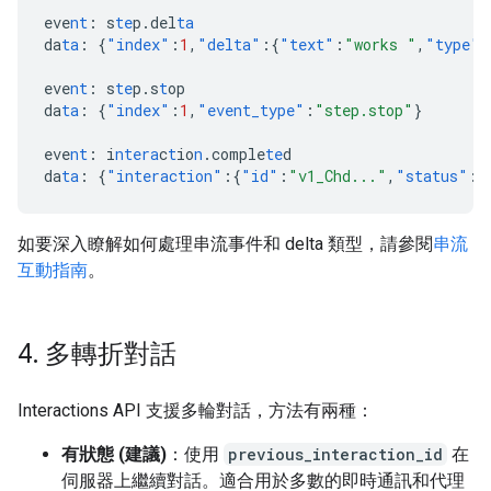
eve
nt
:
s
te
p.del
ta
da
ta
:
{
"index"
:
1
,
"delta"
:{
"text"
:
"works "
,
"type"
:
eve
nt
:
s
te
p.s
t
op
da
ta
:
{
"index"
:
1
,
"event_type"
:
"step.stop"
}
eve
nt
:
i
ntera
c
t
io
n
.comple
te
d
da
ta
:
{
"interaction"
:{
"id"
:
"v1_Chd..."
,
"status"
:
"
如要深入瞭解如何處理串流事件和 delta 類型，請參閱
串流
互動指南
。
4
.
多轉折對話
Interactions API 支援多輪對話，方法有兩種：
有狀態 (建議)
：使用
previous_interaction_id
在
伺服器上繼續對話。適合用於多數的即時通訊和代理