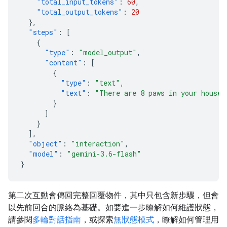
"total_input_tokens"
:
60
,
"total_output_tokens"
:
20
},
"steps"
:
[
{
"type"
:
"model_output"
,
"content"
:
[
{
"type"
:
"text"
,
"text"
:
"There are 8 paws in your house.
}
]
}
],
"object"
:
"interaction"
,
"model"
:
"gemini-3.6-flash"
}
第二次互動會傳回完整回覆物件，其中只包含新步驟，但會
以先前回合的脈絡為基礎。如要進一步瞭解如何維護狀態，
請參閱
多輪對話指南
，或探索
無狀態模式
，瞭解如何管理用