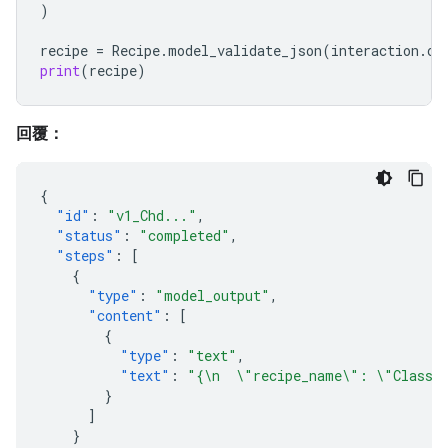
)
recipe
=
Recipe
.
model_validate_json
(
interaction
.
ou
print
(
recipe
)
回覆：
{
"id"
:
"v1_Chd..."
,
"status"
:
"completed"
,
"steps"
:
[
{
"type"
:
"model_output"
,
"content"
:
[
{
"type"
:
"text"
,
"text"
:
"{\n  \"recipe_name\": \"Classic
}
]
}