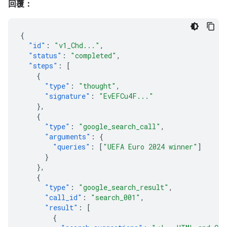
回覆：
{
"id"
:
"v1_Chd..."
,
"status"
:
"completed"
,
"steps"
:
[
{
"type"
:
"thought"
,
"signature"
:
"EvEFCu4F..."
},
{
"type"
:
"google_search_call"
,
"arguments"
:
{
"queries"
:
[
"UEFA Euro 2024 winner"
]
}
},
{
"type"
:
"google_search_result"
,
"call_id"
:
"search_001"
,
"result"
:
[
{