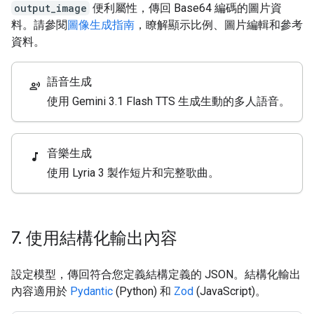
output_image
便利屬性，傳回 Base64 編碼的圖片資
料。請參閱
圖像生成指南
，瞭解顯示比例、圖片編輯和參考
資料。
語音生成
record_voice_over
使用 Gemini 3.1 Flash TTS 生成生動的多人語音。
音樂生成
music_note
使用 Lyria 3 製作短片和完整歌曲。
7
.
使用結構化輸出內容
設定模型，傳回符合您定義結構定義的 JSON。結構化輸出
內容適用於
Pydantic
(Python) 和
Zod
(JavaScript)。