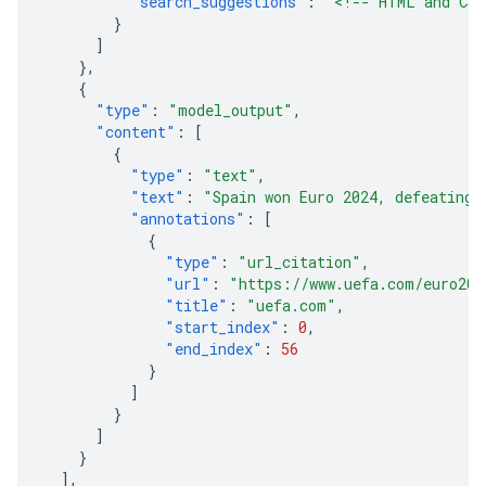
"search_suggestions"
:
"<!-- HTML and CSS
}
]
},
{
"type"
:
"model_output"
,
"content"
:
[
{
"type"
:
"text"
,
"text"
:
"Spain won Euro 2024, defeating 
"annotations"
:
[
{
"type"
:
"url_citation"
,
"url"
:
"https://www.uefa.com/euro202
"title"
:
"uefa.com"
,
"start_index"
:
0
,
"end_index"
:
56
}
]
}
]
}
],