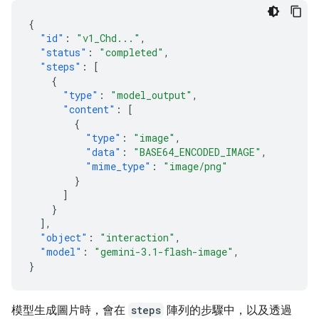
{
"id"
:
"v1_Chd..."
,
"status"
:
"completed"
,
"steps"
:
[
{
"type"
:
"model_output"
,
"content"
:
[
{
"type"
:
"image"
,
"data"
:
"BASE64_ENCODED_IMAGE"
,
"mime_type"
:
"image/png"
}
]
}
],
"object"
:
"interaction"
,
"model"
:
"gemini-3.1-flash-image"
,
}
模型生成圖片時，會在
steps
陣列的步驟中，以及透過