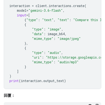
interaction
=
client
.
interactions
.
create
(
model
=
"gemini-3.6-flash"
,
input
=
[
{
"type"
:
"text"
,
"text"
:
"Compare this lo
{
"type"
:
"image"
,
"data"
:
image_b64
,
"mime_type"
:
"image/jpeg"
},
{
"type"
:
"audio"
,
"uri"
:
"https://storage.googleapis.com
"mime_type"
:
"audio/mp3"
}
]
)
print
(
interaction
.
output_text
)
回覆：