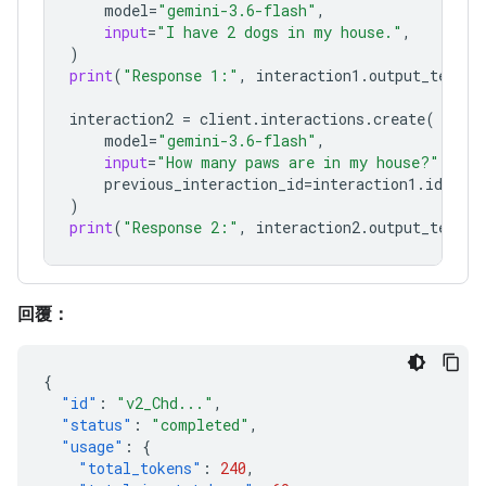
model
=
"gemini-3.6-flash"
,
input
=
"I have 2 dogs in my house."
,
)
print
(
"Response 1:"
,
interaction1
.
output_text
)
interaction2
=
client
.
interactions
.
create
(
model
=
"gemini-3.6-flash"
,
input
=
"How many paws are in my house?"
,
previous_interaction_id
=
interaction1
.
id
,
)
print
(
"Response 2:"
,
interaction2
.
output_text
)
回覆：
{
"id"
:
"v2_Chd..."
,
"status"
:
"completed"
,
"usage"
:
{
"total_tokens"
:
240
,