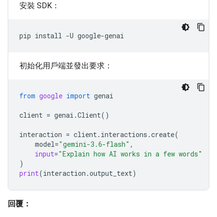
安裝 SDK：
pip
install
-U
初始化用戶端並發出要求：
from
google
import
genai
client
=
genai
.
Client
()
interaction
=
client
.
interactions
.
create
(
model
=
"gemini-3.6-flash"
,
input
=
"Explain how AI works in a few words"
)
print
(
interaction
.
output_text
)
回覆：