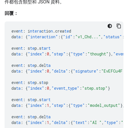
件都包含類型和 JSON 資料。
回覆：
eve
nt
:
i
ntera
c
t
io
n
.crea
te
d
da
ta
:
{
"interaction"
:{
"id"
:
"v1_Chd..."
,
"status"
:
"
eve
nt
:
s
te
p.s
tart
da
ta
:
{
"index"
:
0
,
"step"
:{
"type"
:
"thought"
},
"event
eve
nt
:
s
te
p.del
ta
da
ta
:
{
"index"
:
0
,
"delta"
:{
"signature"
:
"EvEFCu4F..
eve
nt
:
s
te
p.s
t
op
da
ta
:
{
"index"
:
0
,
"event_type"
:
"step.stop"
}
eve
nt
:
s
te
p.s
tart
da
ta
:
{
"index"
:
1
,
"step"
:{
"type"
:
"model_output"
},
"
eve
nt
:
s
te
p.del
ta
da
ta
:
{
"index"
:
1
,
"delta"
:{
"text"
:
"AI "
,
"type"
:
"te