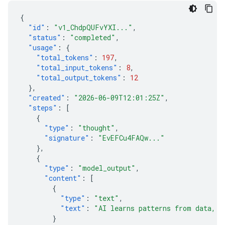
{
"id"
:
"v1_ChdpQUFvYXI..."
,
"status"
:
"completed"
,
"usage"
:
{
"total_tokens"
:
197
,
"total_input_tokens"
:
8
,
"total_output_tokens"
:
12
},
"created"
:
"2026-06-09T12:01:25Z"
,
"steps"
:
[
{
"type"
:
"thought"
,
"signature"
:
"EvEFCu4FAQw..."
},
{
"type"
:
"model_output"
,
"content"
:
[
{
"type"
:
"text"
,
"text"
:
"AI learns patterns from data, t
}