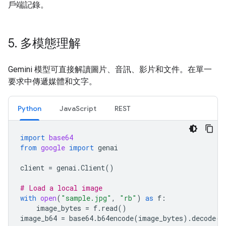
戶端記錄。
5
.
多模態理解
Gemini 模型可直接解讀圖片、音訊、影片和文件。在單一
要求中傳遞媒體和文字。
Python
JavaScript
REST
import
base64
from
google
import
genai
client
=
genai
.
Client
()
# Load a local image
with
open
(
"sample.jpg"
,
"rb"
)
as
f
:
image_bytes
=
f
.
read
()
image_b64
=
base64
.
b64encode
(
image_bytes
)
.
decode
(
"