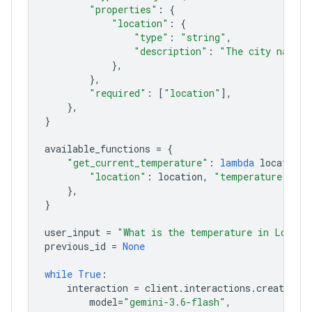
"properties"
:
{
"location"
:
{
"type"
:
"string"
,
"description"
:
"The city name, 
},
},
"required"
:
[
"location"
],
},
}
available_functions
=
{
"get_current_temperature"
:
lambda
location
:
"location"
:
location
,
"temperature"
:
"2
},
}
user_input
=
"What is the temperature in London
previous_id
=
None
while
True
:
interaction
=
client
.
interactions
.
create
(
model
=
"gemini-3.6-flash"
,