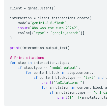
client
=
genai
.
Client
()
interaction
=
client
.
interactions
.
create
(
model
=
"gemini-3.6-flash"
,
input
=
"Who won the euro 2024?"
,
tools
=
[{
"type"
:
"google_search"
}]
)
print
(
interaction
.
output_text
)
# Print citations
for
step
in
interaction
.
steps
:
if
step
.
type
==
"model_output"
:
for
content_block
in
step
.
content
:
if
content_block
.
type
==
"text"
and
co
print
(
"
\n
Citations:"
)
for
annotation
in
content_block
.
ann
if
annotation
.
type
==
"url_cit
print
(
f
"  [
{
annotation
.
tit