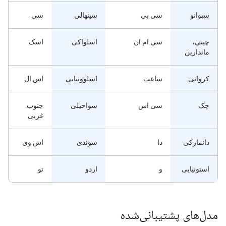
سبوانو
سی بی
سینهالی
سی
چینی،
سی ام ان
اسلواکی
اسک
ماندارین
کرواتی
ساعت
اسلوونیایی
اس ال
چک
سی اس
سواحیلی
جنوب
غربی
دانمارکی
دا
سوئدی
اس وی
استونیایی
و
اردو
تو
مدل‌های پشتیبانی‌شده