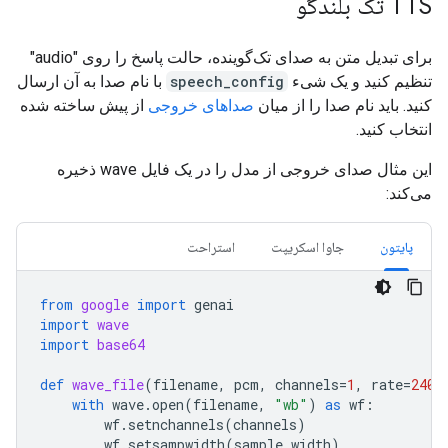
TTS تک بلندگو
برای تبدیل متن به صدای تک‌گوینده، حالت پاسخ را روی "audio"
تنظیم کنید و یک شیء
speech_config
با نام صدا به آن ارسال
کنید. باید نام صدا را از میان
صداهای خروجی
از پیش ساخته شده
انتخاب کنید.
این مثال صدای خروجی از مدل را در یک فایل wave ذخیره
می‌کند:
پایتون
جاوا اسکریپت
استراحت
from
google
import
genai
import
wave
import
base64
def
wave_file
(
filename
,
pcm
,
channels
=
1
,
rate
=
2400
with
wave
.
open
(
filename
,
"wb"
)
as
wf
:
wf
.
setnchannels
(
channels
)
wf
.
setsampwidth
(
sample_width
)