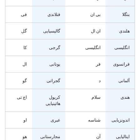
بنگلا
بی ان
فنلاندی
فی
هلندی
ان ال
گالیسیایی
گل
انگلیسی
انگلیسی
گرجی
کا
فرانسوی
فر
یونانی
ال
آلمانی
د
گجراتی
گو
هندی
سلام
کریول
اچ تی
هائیتیایی
اندونزیایی
شناسه
عبری
او
ایتالیایی
آن
مجارستانی
هو