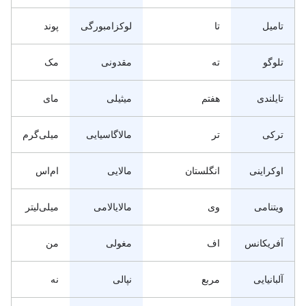
تامیل
تا
لوکزامبورگی
پوند
تلوگو
ته
مقدونی
مک
تایلندی
هفتم
میثیلی
مای
ترکی
تر
مالاگاسیایی
میلی‌گرم
اوکراینی
انگلستان
مالایی
ام‌اس
ویتنامی
وی
مالایالامی
میلی‌لیتر
آفریکانس
اف
مغولی
من
آلبانیایی
مربع
نپالی
نه