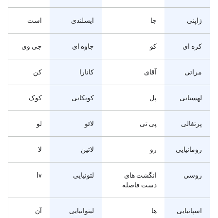
ژاپنی
جا
ایسلندی
است
کره ای
کو
جاوه ای
جی وی
مراتی
آقای
کانارا
کن
لهستانی
پل
کونکانی
کوک
پرتغالی
پی تی
لائو
لو
رومانیایی
رو
لاتین
لا
روسی
انگشت های
لتونیایی
lv
دست فاصله
اسپانیایی
ها
لیتوانیایی
آن