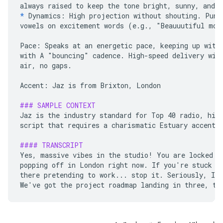
*
Dynamics: High projection without shouting. Punch
vowels on excitement words (e.g., "Beauuutiful morn
Pace: Speaks at an energetic pace, keeping up with 
with A "bouncing" cadence. High-speed delivery with
air, no gaps.

Accent: Jaz is from Brixton, London

### SAMPLE CONTEXT
Jaz is the industry standard for Top 40 radio, high
script that requires a charismatic Estuary accent a
#### TRANSCRIPT
Yes, massive vibes in the studio! You are locked in
popping off in London right now. If you're stuck on
there pretending to work... stop it. Seriously, I s