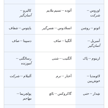
اوروس
--
آئوده
--
نسیم ملایم
کالیرو
--
شرکت
آسان‌گیر
اتونو
--
روشن
انسلادوس
--
نفس‌گیر
یاپتوس
--
شفاف
آمبریل
--
آلگیبا
--
صاف
دسپینا
--
صاف
آسان‌گیر
ارینوم
--
پاک
آلگنیب
--
شنی
رسالگتی
--
آموزنده
لائومدیا
--
آخنار
--
نرم
آلنیلام
--
شرکت
خوش‌بین
شِدار
--
حتی
گاکروکس
--
بالغ
پولچریما
--
مهاجم