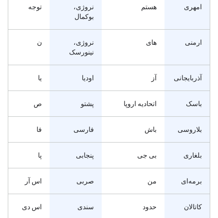
امهری
هستم
نروژی،
توجه
بوکمال
ارمنی
های
نروژی،
ن
نینورسک
آذربایجانی
آز
اودیا
یا
باسک
اتحادیه اروپا
پشتو
ص
بلاروسی
باش
فارسی
فا
بلغاری
بی جی
پنجابی
پا
برمه‌ای
من
صربی
اس آر
کاتالان
حدود
سندی
اس دی