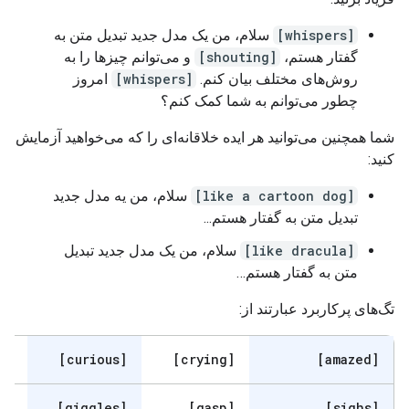
[whispers]
سلام، من یک مدل جدید تبدیل متن به
گفتار هستم،
[shouting]
و می‌توانم چیزها را به
روش‌های مختلف بیان کنم.
[whispers]
امروز
چطور می‌توانم به شما کمک کنم؟
شما همچنین می‌توانید هر ایده خلاقانه‌ای را که می‌خواهید آزمایش
کنید:
[like a cartoon dog]
سلام، من یه مدل جدید
تبدیل متن به گفتار هستم...
[like dracula]
سلام، من یک مدل جدید تبدیل
متن به گفتار هستم…
تگ‌های پرکاربرد عبارتند از:
[excited]
[curious]
[crying]
[amazed]
[laughs]
[giggles]
[gasp]
[sighs]