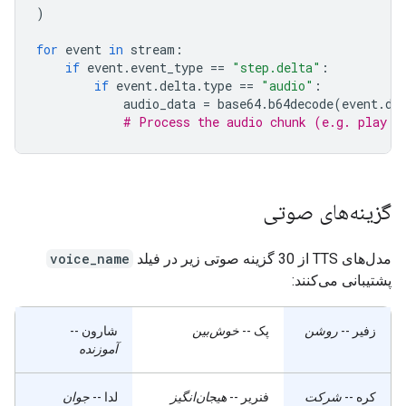
)
for
event
in
stream
:
if
event
.
event_type
==
"step.delta"
:
if
event
.
delta
.
type
==
"audio"
:
audio_data
=
base64
.
b64decode
(
event
.
de
# Process the audio chunk (e.g. play i
گزینه‌های صوتی
مدل‌های TTS از 30 گزینه صوتی زیر در فیلد
voice_name
پشتیبانی می‌کنند:
زفیر
--
روشن
پک
--
خوش‌بین
شارون
--
آموزنده
کره
--
شرکت
فنریر
--
هیجان‌انگیز
لدا
--
جوان