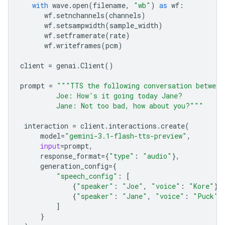
with
wave
.
open
(
filename
,
"wb"
)
as
wf
:
wf
.
setnchannels
(
channels
)
wf
.
setsampwidth
(
sample_width
)
wf
.
setframerate
(
rate
)
wf
.
writeframes
(
pcm
)
client
=
genai
.
Client
()
prompt
=
"""TTS the following conversation between
         Joe: How's it going today Jane?
         Jane: Not too bad, how about you?"""
interaction
=
client
.
interactions
.
create
(
model
=
"gemini-3.1-flash-tts-preview"
,
input
=
prompt
,
response_format
=
{
"type"
:
"audio"
},
generation_config
=
{
"speech_config"
:
[
{
"speaker"
:
"Joe"
,
"voice"
:
"Kore"
},
{
"speaker"
:
"Jane"
,
"voice"
:
"Puck"
}
]
}