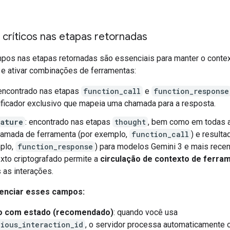
críticos nas etapas retornadas
pos nas etapas retornadas são essenciais para manter o conte
 e ativar combinações de ferramentas:
 encontrado nas etapas
function_call
e
function_response
ificador exclusivo que mapeia uma chamada para a resposta.
nature
: encontrado nas etapas
thought
, bem como em todas 
hamada de ferramenta (por exemplo,
function_call
) e resulta
plo,
function_response
) para modelos Gemini 3 e mais rece
xto criptografado permite a
circulação de contexto de ferra
 as interações.
enciar esses campos:
 com estado (recomendado)
: quando você usa
vious_interaction_id
, o servidor processa automaticamente