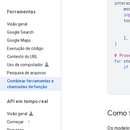
intera
mo
Ferramentas
in
to
Visão geral
Google Search
],
Google Maps
)
Execução de código
# Proc
Contexto do URL
for
st
Uso de computador
if
Pesquisa de arquivos
Combinar ferramentas e
chamadas de função
API em tempo real
Como f
Visão geral
Começar
Os modelo