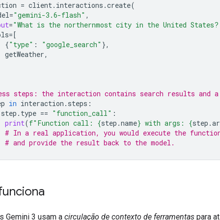
ction
=
client
.
interactions
.
create
(
del
=
"gemini-3.6-flash"
,
put
=
"What is the northernmost city in the United States?
ols
=
[
{
"type"
:
"google_search"
},
getWeather
,
ess steps: the interaction contains search results and a
ep
in
interaction
.
steps
:
step
.
type
==
"function_call"
:
print
(
f
"Function call: 
{
step
.
name
}
 with args: 
{
step
.
a
# In a real application, you would execute the functio
# and provide the result back to the model.
unciona
s Gemini 3 usam a
circulação de contexto de ferramentas
para at