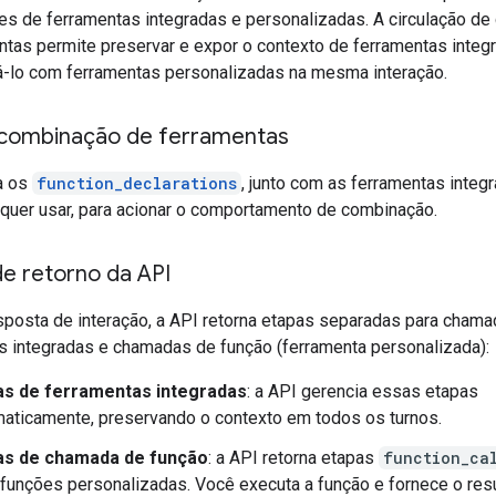
s de ferramentas integradas e personalizadas. A circulação de
ntas permite preservar e expor o contexto de ferramentas integ
á-lo com ferramentas personalizadas na mesma interação.
a combinação de ferramentas
a os
function_declarations
, junto com as ferramentas integ
quer usar, para acionar o comportamento de combinação.
e retorno da API
posta de interação, a API retorna etapas separadas para cham
s integradas e chamadas de função (ferramenta personalizada):
as de ferramentas integradas
: a API gerencia essas etapas
aticamente, preservando o contexto em todos os turnos.
as de chamada de função
: a API retorna etapas
function_ca
funções personalizadas. Você executa a função e fornece o res