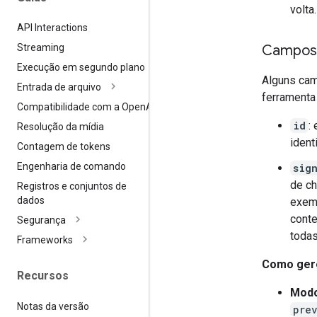
volta.
API Interactions
Campos 
Streaming
Execução em segundo plano
Alguns cam
Entrada de arquivo
ferramenta
Compatibilidade com a Open
AI
id
:
Resolução da mídia
ident
Contagem de tokens
Engenharia de comando
sig
de c
Registros e conjuntos de
dados
exem
conte
Segurança
todas
Frameworks
Como ger
Recursos
Modo
Notas da versão
pre