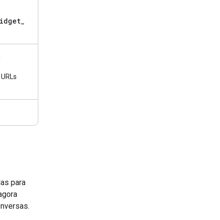
idget
_
a
: URLs
das para
agora
onversas.