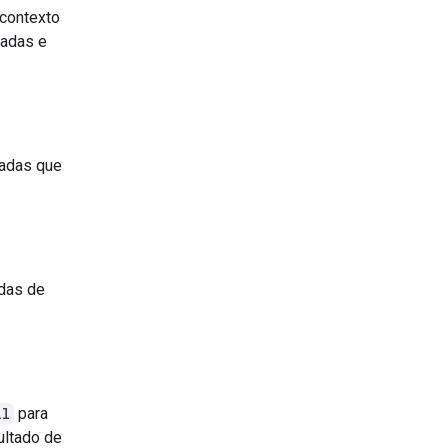
 contexto
radas e
radas que
adas de
ll
para
ultado de