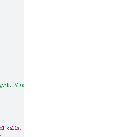
ġvik, Alaska"
,
ol calls.
.