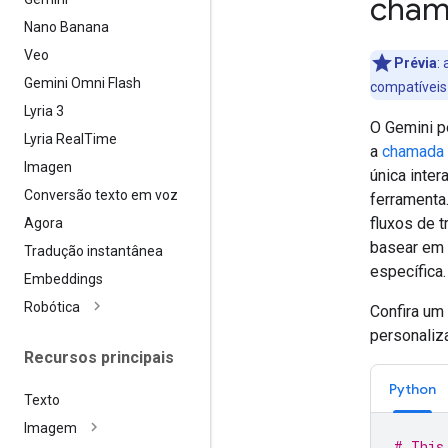
cham
Nano Banana
Veo
Prévia
:
Gemini Omni Flash
compatívei
Lyria 3
O Gemini p
Lyria Real
Time
a
chamada 
Imagen
única inte
Conversão texto em voz
ferramenta
fluxos de 
Agora
basear em 
Tradução instantânea
específica.
Embeddings
Robótica
Confira um
personali
Recursos principais
Python
Texto
Imagem
# This