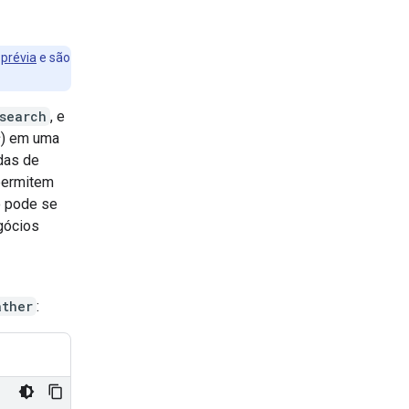
m
prévia
e são
search
, e
s
) em uma
das de
permitem
o pode se
gócios
ather
: