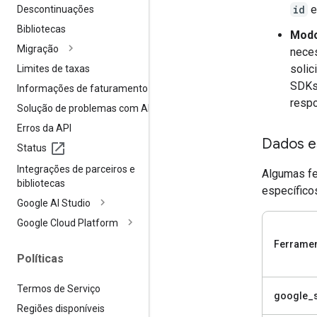
id
Descontinuações
Bibliotecas
Modo
Migração
neces
solic
Limites de taxas
SDKs 
Informações de faturamento
respo
Solução de problemas com APIs
Erros da API
Dados e
Status
Integrações de parceiros e
Algumas fe
bibliotecas
específicos
Google AI Studio
Google Cloud Platform
Ferrame
Políticas
Termos de Serviço
google_
Regiões disponíveis