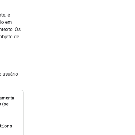
te, é
lo em
ntexto. Os
objeto de
o usuário
ramenta
o (se
tions