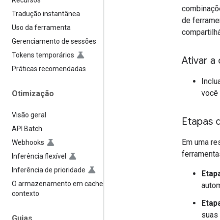
Recursos
combinaçõe
Tradução instantânea
de ferrame
Uso da ferramenta
compartilh
Gerenciamento de sessões
Tokens temporários
Ativar 
Práticas recomendadas
Inclu
você 
Otimização
Visão geral
Etapas d
API Batch
Em uma res
Webhooks
ferramenta
Inferência flexível
Inferência de prioridade
Etap
O armazenamento em cache de
autom
contexto
Etap
suas 
Guias