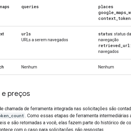
queries
places
maps
google
_
maps
_
w
context
_
token
urls
status
xt
: status d
URLs a serem navegados
navegação
retrieved
_
url
navegados
ch
Nenhum
Nenhum
 e preços
de chamada de ferramenta integrada nas solicitações são conta
oken_count
. Como essas etapas de ferramenta intermediárias 
eis e são retornadas a você, elas fazem parte do histórico de c
ontece com o caso para
solicitações
, não
respostas
.