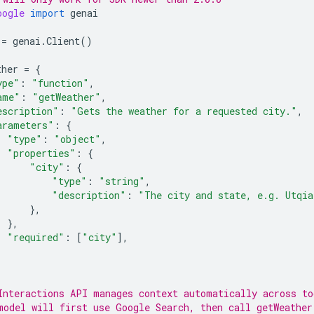
oogle
import
genai
=
genai
.
Client
()
ther
=
{
ype"
:
"function"
,
ame"
:
"getWeather"
,
escription"
:
"Gets the weather for a requested city."
,
arameters"
:
{
"type"
:
"object"
,
"properties"
:
{
"city"
:
{
"type"
:
"string"
,
"description"
:
"The city and state, e.g. Utqia
},
},
"required"
:
[
"city"
],
Interactions API manages context automatically across to
model will first use Google Search, then call getWeather