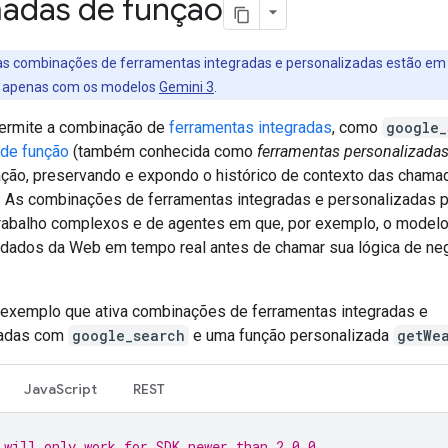
adas de função
 as combinações de ferramentas integradas e personalizadas estão e
s apenas com os modelos
Gemini 3
.
ermite a combinação de
ferramentas integradas
, como
google_
de função
(também conhecida como
ferramentas personalizada
ração, preservando e expondo o histórico de contexto das chama
. As combinações de ferramentas integradas e personalizadas 
trabalho complexos e de agentes em que, por exemplo, o model
dados da Web em tempo real antes de chamar sua lógica de ne
 exemplo que ativa combinações de ferramentas integradas e
zadas com
google_search
e uma função personalizada
getWe
JavaScript
REST
 will only work for SDK newer than 2.0.0