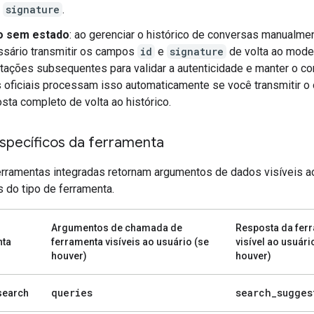
e
signature
.
 sem estado
: ao gerenciar o histórico de conversas manualmen
sário transmitir os campos
id
e
signature
de volta ao mode
itações subsequentes para validar a autenticidade e manter o co
oficiais processam isso automaticamente se você transmitir o 
sta completo de volta ao histórico.
specíficos da ferramenta
rramentas integradas retornam argumentos de dados visíveis a
 do tipo de ferramenta.
Argumentos de chamada de
Resposta da fer
nta
ferramenta visíveis ao usuário (se
visível ao usuári
houver)
houver)
queries
search
_
sugges
search