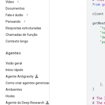
Vídeo
from
g
Documentos
client
Fala e áudio
Pensando
getWea
"t
Respostas estruturadas
"n
Chamadas de função
"d
Contexto longo
"p
Agentes
Visão geral
Início rápido
Agente Antigravity
Como criar agentes gerenciados
},
}
Ambientes
Hooks
# The 
# The 
Agente do Deep Research