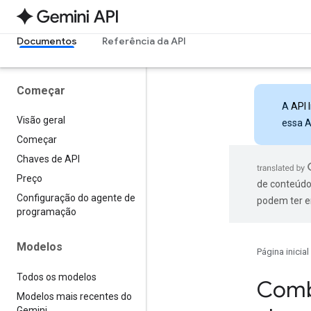
Documentos
Referência da API
Começar
A
API 
Visão geral
essa A
Começar
Chaves de API
Preço
de conteúdo
Configuração do agente de
podem ter e
programação
Modelos
Página inicial
Todos os modelos
Combi
Modelos mais recentes do
Gemini