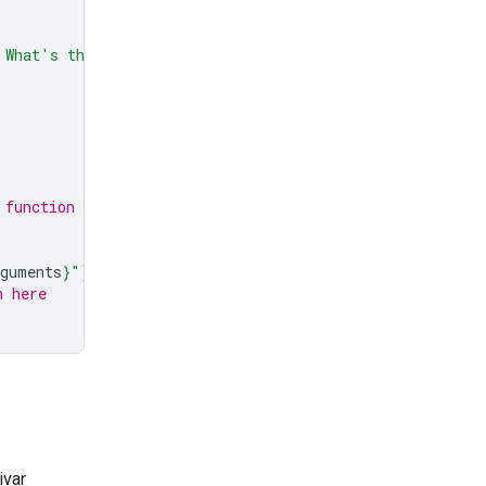
 What's the weather like there today?"
,
 function call
rguments
}
"
)
n here
ivar