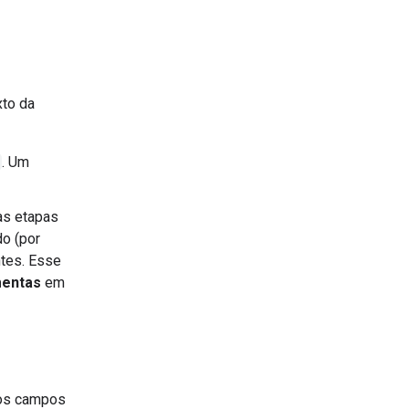
xto da
. Um
as etapas
do (por
ntes. Esse
mentas
em
 os campos