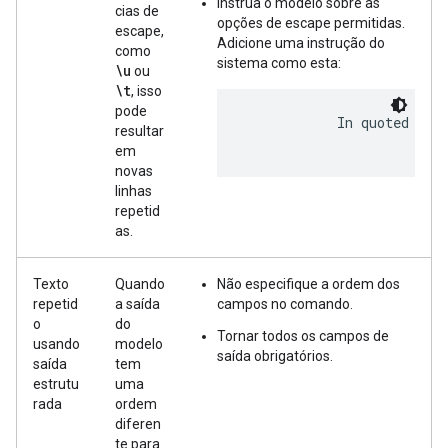
Instrua o modelo sobre as
cias de
opções de escape permitidas.
escape,
Adicione uma instrução do
como
sistema como esta:
\u
ou
\t
, isso
pode
            In quoted stri
resultar
em
novas
linhas
repetid
as.
Texto
Quando
Não especifique a ordem dos
repetid
a saída
campos no comando.
o
do
Tornar todos os campos de
usando
modelo
saída obrigatórios.
saída
tem
estrutu
uma
rada
ordem
diferen
te para