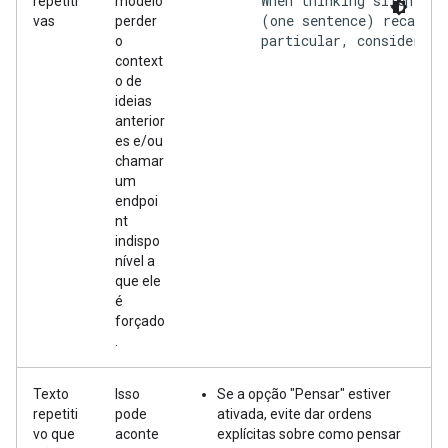
        When thinking silently:
repetiti
modelo
        (one sentence) recap of
vas
perder
        particular, consider wh
o
context
o de
ideias
anterior
es e/ou
chamar
um
endpoi
nt
indispo
nível a
que ele
é
forçado
.
Texto
Isso
Se a opção "Pensar" estiver
repetiti
pode
ativada, evite dar ordens
vo que
aconte
explícitas sobre como pensar