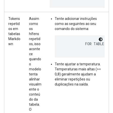
Tokens
Assim
Tente adicionar instruções
repetid
como
como as seguintes ao seu
os em
os
comando do sistema:
tabelas
hífens
Markdo
repetid
            FOR TABLE HEA
wn
os, isso
aconte
ce
quando
o
Tente ajustar a temperatura.
modelo
Temperaturas mais altas (>=
tenta
0,8) geralmente ajudam a
alinhar
eliminar repetições ou
visualm
duplicações na saída.
ente o
conteú
do da
tabela.
O