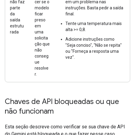
não faz
cer se o
em um problema nas
parte
modelo
instruções. Basta pedir a saída
da
ficar
final.
saída
preso
Tente uma temperatura mais
estrutu
em
alta >= 0,8.
rada
uma
solicita
Adicione instruções como
ção que
"Seja conciso", "Não se repita"
não
ou "Forneça a resposta uma
conseg
vez".
ue
resolve
r.
Chaves de API bloqueadas ou que
não funcionam
Esta seção descreve como verificar se sua chave de API
do Gemini está bloqueada e o que fazer nesse caso.