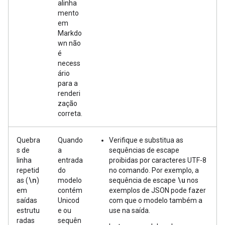
alinha
mento
em
Markdo
wn não
é
necess
ário
para a
renderi
zação
correta.
Quebra
Quando
Verifique e substitua as
s de
a
sequências de escape
linha
entrada
proibidas por caracteres UTF-8
repetid
do
no comando. Por exemplo, a
\n
\u
as (
)
modelo
sequência de escape
nos
em
contém
exemplos de JSON pode fazer
saídas
Unicod
com que o modelo também a
estrutu
e ou
use na saída.
radas
sequên