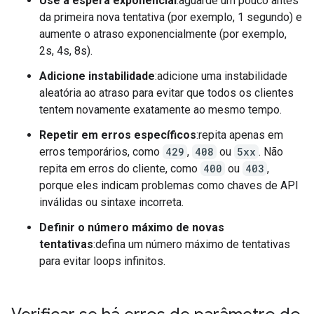
Use a espera exponencial
:aguarde um pouco antes
da primeira nova tentativa (por exemplo, 1 segundo) e
aumente o atraso exponencialmente (por exemplo,
2s, 4s, 8s).
Adicione instabilidade
:adicione uma instabilidade
aleatória ao atraso para evitar que todos os clientes
tentem novamente exatamente ao mesmo tempo.
Repetir em erros específicos
:repita apenas em
erros temporários, como
429
,
408
ou
5xx
. Não
repita em erros do cliente, como
400
ou
403
,
porque eles indicam problemas como chaves de API
inválidas ou sintaxe incorreta.
Definir o número máximo de novas
tentativas
:defina um número máximo de tentativas
para evitar loops infinitos.