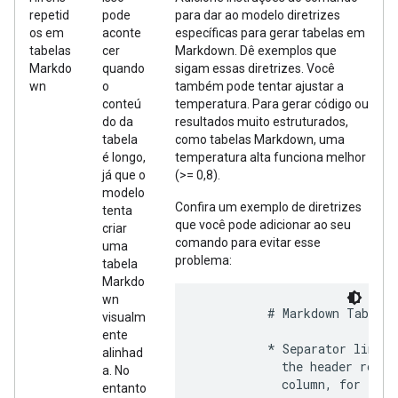
repetid
pode
para dar ao modelo diretrizes
os em
aconte
específicas para gerar tabelas em
tabelas
cer
Markdown. Dê exemplos que
Markdo
quando
sigam essas diretrizes. Você
wn
o
também pode tentar ajustar a
conteú
temperatura. Para gerar código ou
do da
resultados muito estruturados,
tabela
como tabelas Markdown, uma
é longo,
temperatura alta funciona melhor
já que o
(>= 0,8).
modelo
Confira um exemplo de diretrizes
tenta
que você pode adicionar ao seu
criar
comando para evitar esse
uma
problema:
tabela
Markdo
wn
          # Markdown Table F
visualm
ente
          * Separator line: 
alinhad
            the header row. 
a. No
            column, for exam
entanto