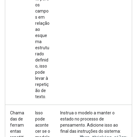
os
campo
s em
relação
ao
esque
ma
estrutu
rado
definid
o, isso
pode
levar à
repetiç
ão de
texto.
Chama
Isso
Instrua o modelo a manter o
das de
pode
estado no processo de
ferram
aconte
pensamento. Adicione isso ao
entas
cer se o
final das instruções do sistema: