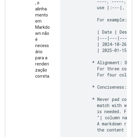
            ----, -----, ---
, o
            use |:---|, |---
alinha
mento
            For example:

em
Markdo
            | Date | Descrip
wn não
            |---|---|---|

é
            | 2024-10-26 | A
necess
            | 2025-01-15 | Q
ário
para a
          * Alignment: Do no
renderi
            For three column
zação
            For four columns
correta.
          * Conciseness: Kee
          * Never pad column
            match with width
            is needed. For e
            "| column name  
            A markdown rende
            the content in a