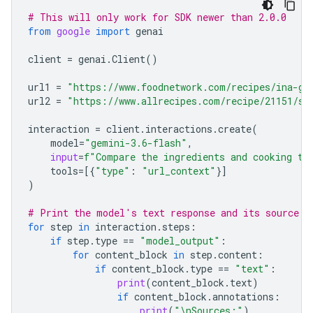
# This will only work for SDK newer than 2.0.0
from
google
import
genai
client
=
genai
.
Client
()
url1
=
"https://www.foodnetwork.com/recipes/ina-ga
url2
=
"https://www.allrecipes.com/recipe/21151/si
interaction
=
client
.
interactions
.
create
(
model
=
"gemini-3.6-flash"
,
input
=
f
"Compare the ingredients and cooking ti
tools
=
[{
"type"
:
"url_context"
}]
)
# Print the model's text response and its source a
for
step
in
interaction
.
steps
:
if
step
.
type
==
"model_output"
:
for
content_block
in
step
.
content
:
if
content_block
.
type
==
"text"
:
print
(
content_block
.
text
)
if
content_block
.
annotations
:
print
(
"
\n
Sources:"
)