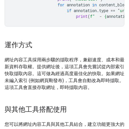
for
annotation
in
content_block
if
annotation
.
type
==
"url
print
(
f
"  - 
{
annotatio
運作方式
網址內容工具採用兩步驟的擷取程序，兼顧速度、成本和最
新資料存取權。提供網址後，這項工具會先嘗試從內部索引
快取擷取內容。這可做為經過高度最佳化的快取。如果網址
未編入索引 (例如網頁剛發布)，工具會自動改為即時擷取。
這項工具會直接存取網址，即時擷取內容。
與其他工具搭配使用
您可以將網址內容工具與其他工具結合，建立功能更強大的