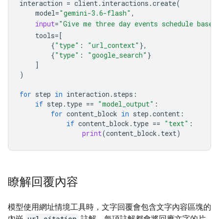
interaction
=
client
.
interactions
.
create
(
model
=
"gemini-3.6-flash"
,
input
=
"Give me three day events schedule based
tools
=
[
{
"type"
:
"url_context"
},
{
"type"
:
"google_search"
}
]
)
for
step
in
interaction
.
steps
:
if
step
.
type
==
"model_output"
:
for
content_block
in
step
.
content
:
if
content_block
.
type
==
"text"
:
print
(
content_block
.
text
)
瞭解回覆內容
模型使用網址情境工具時，文字回覆會包含文字內容區塊的
內嵌
url_citation
註解。每項註解都會將回應文字的片