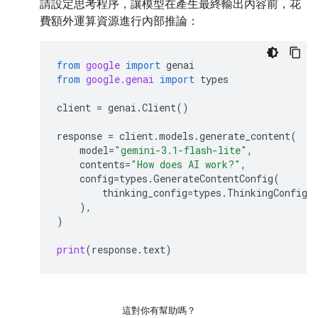
請設定思考程序，讓模型在產生最終輸出內容前，花
費額外運算資源進行內部推論：
from
google
import
genai
from
google.genai
import
types
client
=
genai
.
Client
()
response
=
client
.
models
.
generate_content
(
model
=
"gemini-3.1-flash-lite"
,
contents
=
"How does AI work?"
,
config
=
types
.
GenerateContentConfig
(
thinking_config
=
types
.
ThinkingConfig
(
),
)
print
(
response
.
text
)
這對你有幫助嗎？