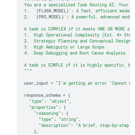
You are a specialized Task Routing AI. Your s
1.  `
{
FLASH_MODEL
}
`: A fast, efficient model 
2.  `
{
PRO_MODEL
}
`: A powerful, advanced model
A task is COMPLEX if it meets ONE OR MORE of 
1.  High Operational Complexity (Est. 4+ Step
2.  Strategic Planning and Conceptual Design
3.  High Ambiguity or Large Scope
4.  Deep Debugging and Root Cause Analysis
A task is SIMPLE if it is highly specific, bo
"""
user_input
=
"I'm getting an error 'Cannot re
response_schema
=
{
"type"
:
"object"
,
"properties"
:
{
"reasoning"
:
{
"type"
:
"string"
,
"description"
:
"A brief, step-by-step e
},