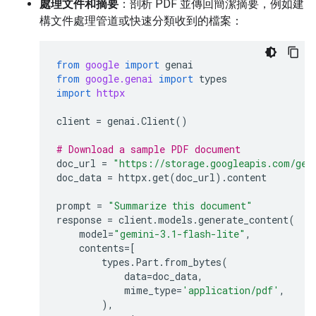
處理文件和摘要
：剖析 PDF 並傳回簡潔摘要，例如建
構文件處理管道或快速分類收到的檔案：
from
google
import
genai
from
google.genai
import
types
import
httpx
client
=
genai
.
Client
()
# Download a sample PDF document
doc_url
=
"https://storage.googleapis.com/gen
doc_data
=
httpx
.
get
(
doc_url
)
.
content
prompt
=
"Summarize this document"
response
=
client
.
models
.
generate_content
(
model
=
"gemini-3.1-flash-lite"
,
contents
=
[
types
.
Part
.
from_bytes
(
data
=
doc_data
,
mime_type
=
'application/pdf'
,
),