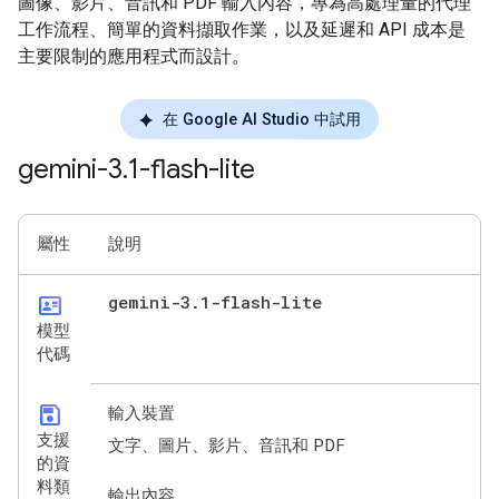
圖像、影片、音訊和 PDF 輸入內容，專為高處理量的代理
工作流程、簡單的資料擷取作業，以及延遲和 API 成本是
主要限制的應用程式而設計。
在 Google AI Studio 中試用
gemini-3
.
1-flash-lite
屬性
說明
id_card
gemini-3
.
1-flash-lite
模型
代碼
save
輸入裝置
支援
文字、圖片、影片、音訊和 PDF
的資
料類
輸出內容