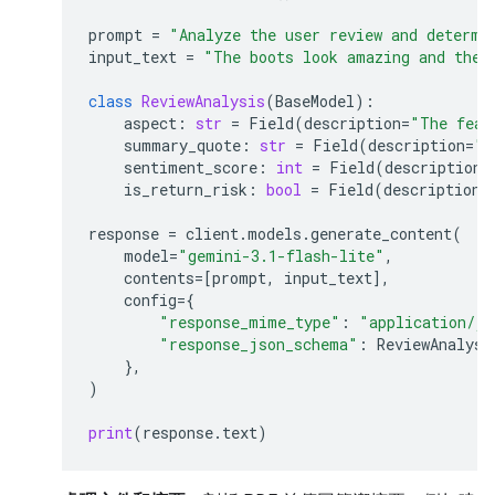
prompt
=
"Analyze the user review and determi
input_text
=
"The boots look amazing and the 
class
ReviewAnalysis
(
BaseModel
):
aspect
:
str
=
Field
(
description
=
"The feat
summary_quote
:
str
=
Field
(
description
=
"T
sentiment_score
:
int
=
Field
(
description
=
is_return_risk
:
bool
=
Field
(
description
=
response
=
client
.
models
.
generate_content
(
model
=
"gemini-3.1-flash-lite"
,
contents
=
[
prompt
,
input_text
],
config
=
{
"response_mime_type"
:
"application/js
"response_json_schema"
:
ReviewAnalysi
},
)
print
(
response
.
text
)