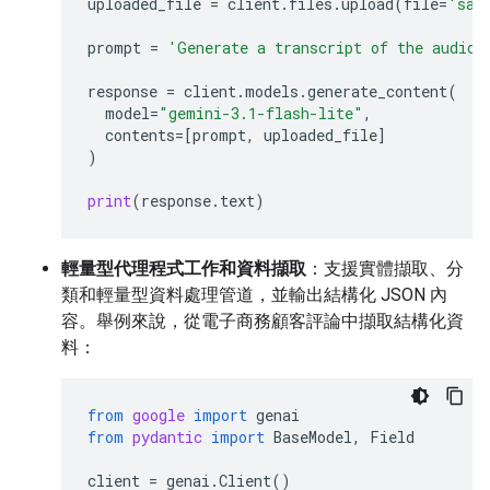
uploaded_file
=
client
.
files
.
upload
(
file
=
'sam
prompt
=
'Generate a transcript of the audio.
response
=
client
.
models
.
generate_content
(
model
=
"gemini-3.1-flash-lite"
,
contents
=
[
prompt
,
uploaded_file
]
)
print
(
response
.
text
)
輕量型代理程式工作和資料擷取
：支援實體擷取、分
類和輕量型資料處理管道，並輸出結構化 JSON 內
容。舉例來說，從電子商務顧客評論中擷取結構化資
料：
from
google
import
genai
from
pydantic
import
BaseModel
,
Field
client
=
genai
.
Client
()