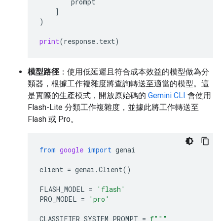
prompt
]
)
print
(
response
.
text
)
模型路徑
：使用低延遲且符合成本效益的模型做為分
類器，根據工作複雜度將查詢轉送至適當的模型。這
是實際的生產模式，開放原始碼的
Gemini CLI
會使用
Flash-Lite 分類工作複雜度，並據此將工作轉送至
Flash 或 Pro。
from
google
import
genai
client
=
genai
.
Client
()
FLASH_MODEL
=
'flash'
PRO_MODEL
=
'pro'
CLASSIFIER_SYSTEM_PROMPT
=
f
"""