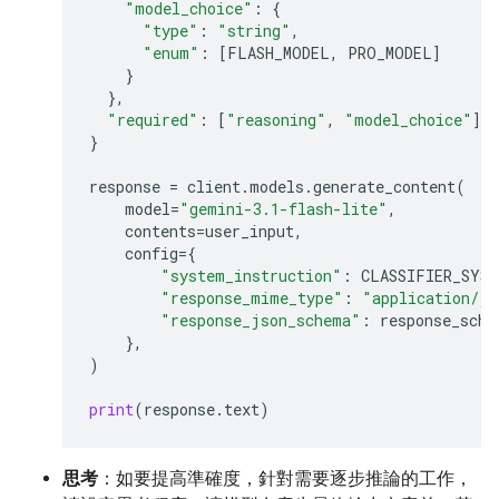
"model_choice"
:
{
"type"
:
"string"
,
"enum"
:
[
FLASH_MODEL
,
PRO_MODEL
]
}
},
"required"
:
[
"reasoning"
,
"model_choice"
]
}
response
=
client
.
models
.
generate_content
(
model
=
"gemini-3.1-flash-lite"
,
contents
=
user_input
,
config
=
{
"system_instruction"
:
CLASSIFIER_SYS
"response_mime_type"
:
"application/js
"response_json_schema"
:
response_sche
},
)
print
(
response
.
text
)
思考
：如要提高準確度，針對需要逐步推論的工作，