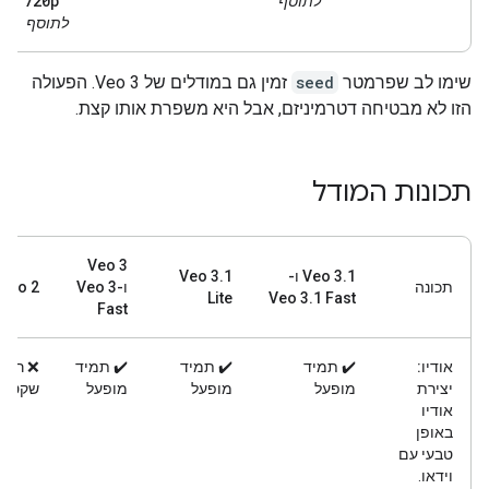
"720p"
לתוסף
רק
לתוסף
שימו לב שפרמטר
seed
זמין גם במודלים של Veo 3. הפעולה
הזו לא מבטיחה דטרמיניזם, אבל היא משפרת אותו קצת.
תכונות המודל
‫Veo 3
‫Veo 3.1 ו-
Veo 3.1
תכונה
ו-Veo 3
Veo 2
Lite
Veo 3.1 Fast
Fast
אודיו:
✔️ תמיד
✔️ תמיד
✔️ תמיד
❌ רק
יצירת
מופעל
מופעל
מופעל
שקט
אודיו
באופן
טבעי עם
וידאו.