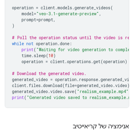
operation
=
client
.
models
.
generate_videos
(
model
=
"veo-3.1-generate-preview"
,
prompt
=
prompt
,
)
# Poll the operation status until the video is rea
while
not
operation
.
done
:
print
(
"Waiting for video generation to complet
time
.
sleep
(
10
)
operation
=
client
.
operations
.
get
(
operation
)
# Download the generated video.
generated_video
=
operation
.
response
.
generated_vide
client
.
files
.
download
(
file
=
generated_video
.
video
)
generated_video
.
video
.
save
(
"realism_example.mp4"
)
print
(
"Generated video saved to realism_example.mp
אנימציה של קריאייטיב