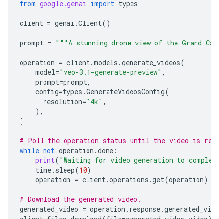
from
google.genai
import
types
client
=
genai
.
Client
()
prompt
=
"""A stunning drone view of the Grand Can
operation
=
client
.
models
.
generate_videos
(
model
=
"veo-3.1-generate-preview"
,
prompt
=
prompt
,
config
=
types
.
GenerateVideosConfig
(
resolution
=
"4k"
,
),
)
# Poll the operation status until the video is rea
while
not
operation
.
done
:
print
(
"Waiting for video generation to complet
time
.
sleep
(
10
)
operation
=
client
.
operations
.
get
(
operation
)
# Download the generated video.
generated_video
=
operation
.
response
.
generated_vide
client
.
files
.
download
(
file
=
generated_video
.
video
)