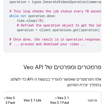
operation
=
types
.
GenerateVideosOperation
(
name
=
ope
# This loop checks the job status every 10 seconds
while
not
operation
.
done
:
time
.
sleep
(
10
)
# Refresh the operation object to get the late
operation
=
client
.
operations
.
get
(
operation
)
# Once done, the result is in operation.response.
# ... process and download your video ...
פרמטרים ומפרטים של Veo API
אלה הפרמטרים שאפשר להגדיר בבקשת ה-API כדי לשלוט
בתהליך יצירת הסרטון.
‫Veo 3.1 ו-
‫Veo 3
פרמטר
Veo 3.1 Lite
3 Fast
Veo 3.1 Fast