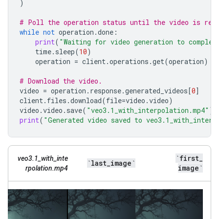
)
# Poll the operation status until the video is rea
while
not
operation
.
done
:
print
(
"Waiting for video generation to complet
time
.
sleep
(
10
)
operation
=
client
.
operations
.
get
(
operation
)
# Download the video.
video
=
operation
.
response
.
generated_videos
[
0
]
client
.
files
.
download
(
file
=
video
.
video
)
video
.
video
.
save
(
"veo3.1_with_interpolation.mp4"
)
print
(
"Generated video saved to veo3.1_with_interp
`first
_
veo3.1_with_inte
`last
_
image`
image`
rpolation.mp4