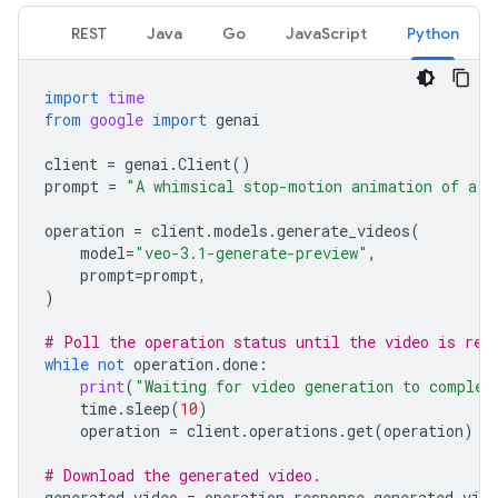
REST
Java
Go
JavaScript
Python
import
time
from
google
import
genai
client
=
genai
.
Client
()
prompt
=
"A whimsical stop-motion animation of a t
operation
=
client
.
models
.
generate_videos
(
model
=
"veo-3.1-generate-preview"
,
prompt
=
prompt
,
)
# Poll the operation status until the video is rea
while
not
operation
.
done
:
print
(
"Waiting for video generation to complet
time
.
sleep
(
10
)
operation
=
client
.
operations
.
get
(
operation
)
# Download the generated video.
generated_video
=
operation
.
response
.
generated_vide