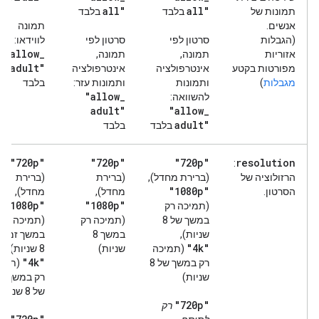
all"
all"
תמונות של
בלבד
בלבד
אנשים.
תמונה
(הגבלות
סרטון לפי
סרטון לפי
לווידאו:
"allow
_
אזוריות
תמונה,
תמונה,
adult"
מפורטות בקטע
אינטרפולציה
אינטרפולציה
מגבלות
)
ותמונות
ותמונות עזר:
בלבד
"allow
_
להשוואה:
adult"
"allow
_
adult"
בלבד
בלבד
"720p"
"720p"
"720p"
resolution
:
הרזולוציה של
(ברירת מחדל),
(ברירת
(ברירת
"1080p"
הסרטון.
מחדל),
מחדל),
"1080p"
"1080p"
(תמיכה רק
במשך של 8
(תמיכה רק
(תמיכה רק
שניות),
במשך 8
במשך זמן 
"4k"
(תמיכה
שניות)
8 שניות),
"4k"
רק במשך של 8
(תמי
שניות)
רק במשך זמ
של 8 שניות)
"720p"
רק