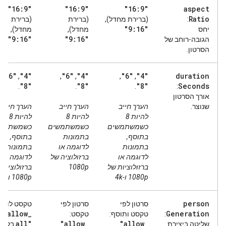
"16:9"
"16:9"
"16:9"
aspect
Ratio
:
(ברירת מחדל),
(ברירת
(ברירת
"9:16"
יחס
מחדל),
מחדל),
"9:16"
"9:16"
הגובה-רוחב של
הסרטון.
"6"
"4"
"6"
"4"
"6"
"4"
duration
,
,
,
,
,
,
"8"
"8"
"8"
Seconds
.
.
.
:
אורך הסרטון
שנוצר.
הערך חייב
הערך חייב
הערך חייב
להיות 8
להיות 8
להיות 8
כשמשתמשים
כשמשתמשים
כשמשתמש
בתוסף,
בתמונות
בתוסף,
בתמונות
לדוגמה או
בתמונות
לדוגמה או
ברזולוציה של
לדוגמה או
ברזולוציות של
1080p
ברזולוציות 
1080p ו-4k
1080p ו-4k
person
סרטון לפי
סרטון לפי
טקסט לווידא
"allow
_
Generation
:
טקסט ותוסף:
טקסט:
all"
"allow
_
"allow
_
שליטה ביצירת
בלבד