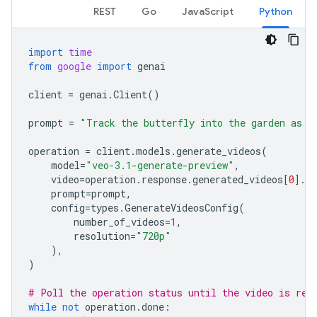
REST
Go
JavaScript
Python
import
time
from
google
import
genai
client
=
genai
.
Client
()
prompt
=
"Track the butterfly into the garden as i
operation
=
client
.
models
.
generate_videos
(
model
=
"veo-3.1-generate-preview"
,
video
=
operation
.
response
.
generated_videos
[
0
]
.
vi
prompt
=
prompt
,
config
=
types
.
GenerateVideosConfig
(
number_of_videos
=
1
,
resolution
=
"720p"
),
)
# Poll the operation status until the video is rea
while
not
operation
.
done
: