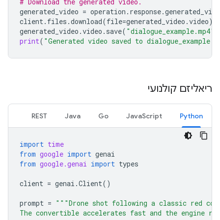
# Download the generated video.
generated_video
=
operation
.
response
.
generated_vide
client
.
files
.
download
(
file
=
generated_video
.
video
)
generated_video
.
video
.
save
(
"dialogue_example.mp4"
)
print
(
"Generated video saved to dialogue_example.m
ריאליזם קולנועי
REST
Java
Go
JavaScript
Python
import
time
from
google
import
genai
from
google.genai
import
types
client
=
genai
.
Client
()
prompt
=
"""Drone shot following a classic red con
The convertible accelerates fast and the engine ro