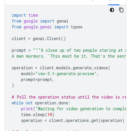
import
time
from
google
import
genai
from
google.genai
import
types
client
=
genai
.
Client
()
prompt
=
"""A close up of two people staring at a 
A man murmurs, 'This must be it. That's the secret
operation
=
client
.
models
.
generate_videos
(
model
=
"veo-3.1-generate-preview"
,
prompt
=
prompt
,
)
# Poll the operation status until the video is rea
while
not
operation
.
done
:
print
(
"Waiting for video generation to complet
time
.
sleep
(
10
)
operation
=
client
.
operations
.
get
(
operation
)