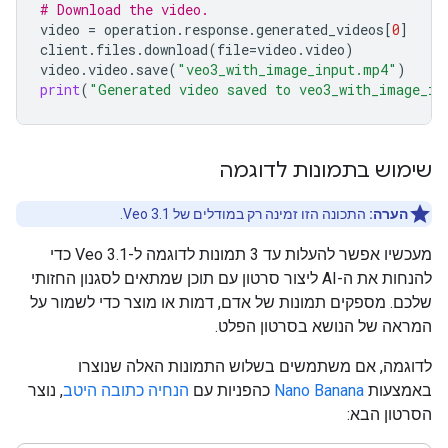
# Download the video.
video
=
operation
.
response
.
generated_videos
[
0
]
client
.
files
.
download
(
file
=
video
.
video
)
video
.
video
.
save
(
"veo3_with_image_input.mp4"
)
print
(
"Generated video saved to veo3_with_image_in
שימוש בתמונות לדוגמה
הערה:
התכונה הזו זמינה רק במודלים של Veo 3.1.
מעכשיו אפשר להעלות עד 3 תמונות לדוגמה ל-Veo 3.1 כדי
להנחות את ה-AI ליצור סרטון עם תוכן שמתאים לסגנון החזותי
שלכם. מספקים תמונות של אדם, דמות או מוצר כדי לשמור על
המראה של הנושא בסרטון הפלט.
לדוגמה, אם משתמשים בשלוש התמונות האלה שנוצרו
באמצעות
Nano Banana
כהפניות עם
הנחיה כתובה היטב
, נוצר
הסרטון הבא: