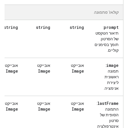
קולאז' מתמונה
string
string
string
prompt
:
תיאור הטקסט
של הסרטון.
תומך בסימנים
קוליים.
image
:
אובייקט
אובייקט
אובייקט
Image
Image
Image
תמונה
ראשונית
ליצירת
אנימציה.
last
Frame
:
אובייקט
אובייקט
אובייקט
Image
Image
Image
התמונה
הסופית של
סרטון
אינטרפולציה