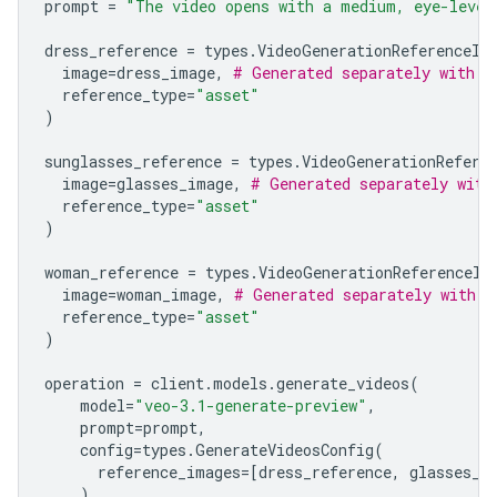
prompt
=
"The video opens with a medium, eye-level
dress_reference
=
types
.
VideoGenerationReferenceIm
image
=
dress_image
,
# Generated separately with N
reference_type
=
"asset"
)
sunglasses_reference
=
types
.
VideoGenerationRefere
image
=
glasses_image
,
# Generated separately with
reference_type
=
"asset"
)
woman_reference
=
types
.
VideoGenerationReferenceIm
image
=
woman_image
,
# Generated separately with N
reference_type
=
"asset"
)
operation
=
client
.
models
.
generate_videos
(
model
=
"veo-3.1-generate-preview"
,
prompt
=
prompt
,
config
=
types
.
GenerateVideosConfig
(
reference_images
=
[
dress_reference
,
glasses_r
),