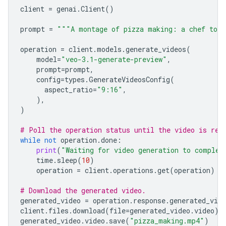
client
=
genai
.
Client
()
prompt
=
"""A montage of pizza making: a chef toss
operation
=
client
.
models
.
generate_videos
(
model
=
"veo-3.1-generate-preview"
,
prompt
=
prompt
,
config
=
types
.
GenerateVideosConfig
(
aspect_ratio
=
"9:16"
,
),
)
# Poll the operation status until the video is rea
while
not
operation
.
done
:
print
(
"Waiting for video generation to complet
time
.
sleep
(
10
)
operation
=
client
.
operations
.
get
(
operation
)
# Download the generated video.
generated_video
=
operation
.
response
.
generated_vide
client
.
files
.
download
(
file
=
generated_video
.
video
)
generated_video
.
video
.
save
(
"pizza_making.mp4"
)