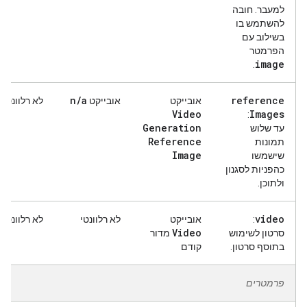
למעבר. חובה
להשתמש בו
בשילוב עם
הפרמטר
image
.
n
/
a
reference
אובייקט
אובייקט
לא רלוונטי
Video
Images
:
Generation
עד שלוש
Reference
תמונות
Image
שישמשו
כהפניות לסגנון
ולתוכן.
video
:
אובייקט
לא רלוונטי
לא רלוונטי
Video
סרטון לשימוש
מדור
בתוסף סרטון.
קודם
פרמטרים