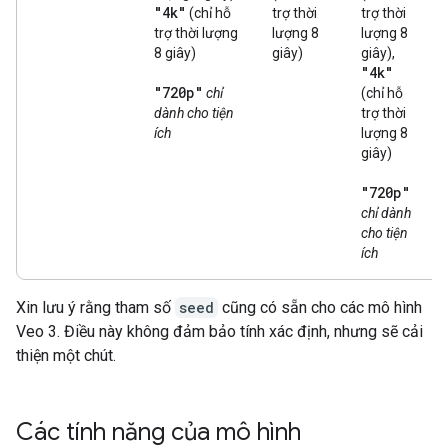
"4k"
(chỉ hỗ
trợ thời
trợ thời
trợ thời lượng
lượng 8
lượng 8
8 giây)
giây)
giây),
"4k"
"720p"
chỉ
(chỉ hỗ
dành cho tiện
trợ thời
ích
lượng 8
giây)
"720p"
chỉ dành
cho tiện
ích
Xin lưu ý rằng tham số
seed
cũng có sẵn cho các mô hình
Veo 3. Điều này không đảm bảo tính xác định, nhưng sẽ cải
thiện một chút.
Các tính năng của mô hình