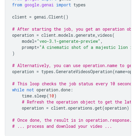
from
google.genai
import
types
client
=
genai
.
Client
()
# After starting the job, you get an operation obj
operation
=
client
.
models
.
generate_videos
(
model
=
"veo-3.1-generate-preview"
,
prompt
=
"A cinematic shot of a majestic lion in
)
# Alternatively, you can use operation.name to get
operation
=
types
.
GenerateVideosOperation
(
name
=
ope
# This loop checks the job status every 10 seconds
while
not
operation
.
done
:
time
.
sleep
(
10
)
# Refresh the operation object to get the late
operation
=
client
.
operations
.
get
(
operation
)
# Once done, the result is in operation.response.
# ... process and download your video ...