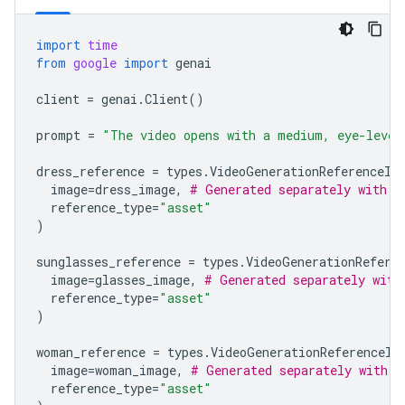
import
time
from
google
import
genai
client
=
genai
.
Client
()
prompt
=
"The video opens with a medium, eye-level
dress_reference
=
types
.
VideoGenerationReferenceIm
image
=
dress_image
,
# Generated separately with N
reference_type
=
"asset"
)
sunglasses_reference
=
types
.
VideoGenerationRefere
image
=
glasses_image
,
# Generated separately with
reference_type
=
"asset"
)
woman_reference
=
types
.
VideoGenerationReferenceIm
image
=
woman_image
,
# Generated separately with N
reference_type
=
"asset"