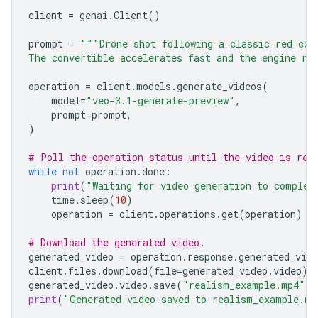
client
=
genai
.
Client
()
prompt
=
"""Drone shot following a classic red con
The convertible accelerates fast and the engine ro
operation
=
client
.
models
.
generate_videos
(
model
=
"veo-3.1-generate-preview"
,
prompt
=
prompt
,
)
# Poll the operation status until the video is rea
while
not
operation
.
done
:
print
(
"Waiting for video generation to complet
time
.
sleep
(
10
)
operation
=
client
.
operations
.
get
(
operation
)
# Download the generated video.
generated_video
=
operation
.
response
.
generated_vide
client
.
files
.
download
(
file
=
generated_video
.
video
)
generated_video
.
video
.
save
(
"realism_example.mp4"
)
print
(
"Generated video saved to realism_example.mp