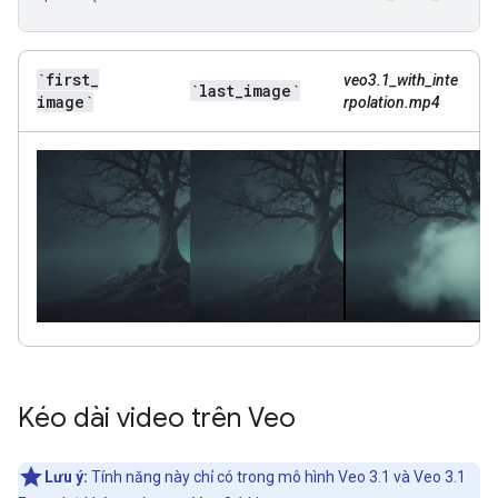
`first
_
veo3.1_with_inte
`last
_
image`
image`
rpolation.mp4
Kéo dài video trên Veo
Lưu ý:
Tính năng này chỉ có trong mô hình Veo 3.1 và Veo 3.1