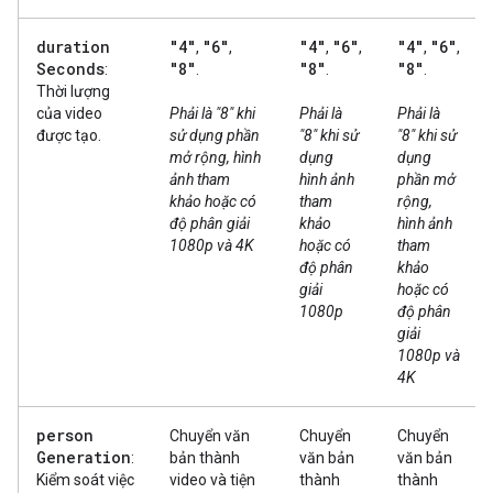
duration
"4"
"6"
"4"
"6"
"4"
"6"
,
,
,
,
,
,
Seconds
"8"
"8"
"8"
:
.
.
.
Thời lượng
của video
Phải là "8" khi
Phải là
Phải là
được tạo.
sử dụng phần
"8" khi sử
"8" khi sử
mở rộng, hình
dụng
dụng
ảnh tham
hình ảnh
phần mở
khảo hoặc có
tham
rộng,
độ phân giải
khảo
hình ảnh
1080p và 4K
hoặc có
tham
độ phân
khảo
giải
hoặc có
1080p
độ phân
giải
1080p và
4K
person
Chuyển văn
Chuyển
Chuyển
Generation
:
bản thành
văn bản
văn bản
Kiểm soát việc
video và tiện
thành
thành