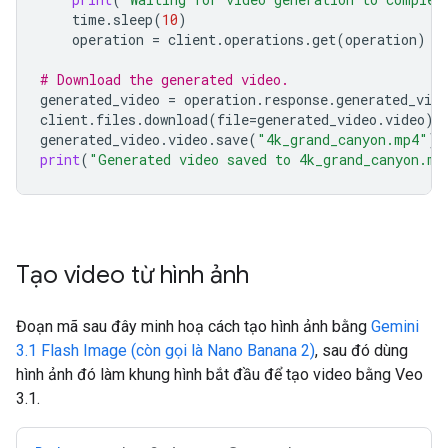
time
.
sleep
(
10
)
operation
=
client
.
operations
.
get
(
operation
)
# Download the generated video.
generated_video
=
operation
.
response
.
generated_vide
client
.
files
.
download
(
file
=
generated_video
.
video
)
generated_video
.
video
.
save
(
"4k_grand_canyon.mp4"
)
print
(
"Generated video saved to 4k_grand_canyon.mp
Tạo video từ hình ảnh
Đoạn mã sau đây minh hoạ cách tạo hình ảnh bằng
Gemini
3.1 Flash Image (còn gọi là Nano Banana 2)
, sau đó dùng
hình ảnh đó làm khung hình bắt đầu để tạo video bằng Veo
3.1.