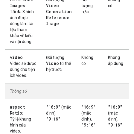
Images
Video
:
tượng
có
Generation
n
/
a
Tối đa 3 hình
Reference
ảnh được
Image
dùng làm tài
liệu tham
khảo về kiểu
và nội dung.
video
:
Đối tượng
Không
Không
Video
Video sẽ được
từ thế
có
áp dụng
dùng cho tiện
hệ trước
ích video.
Thông số
aspect
"16:9"
"16:9"
"16:9"
(mặc
Ratio
:
định),
(mặc
(mặc
"9:16"
Tỷ lệ khung
định),
định),
"9:16"
"9:16"
hình của
video.