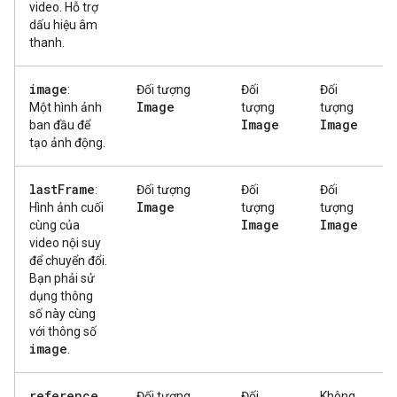
video. Hỗ trợ
dấu hiệu âm
thanh.
image
:
Đối tượng
Đối
Đối
Image
Một hình ảnh
tượng
tượng
Image
Image
ban đầu để
tạo ảnh động.
last
Frame
:
Đối tượng
Đối
Đối
Image
Hình ảnh cuối
tượng
tượng
Image
Image
cùng của
video nội suy
để chuyển đổi.
Bạn phải sử
dụng thông
số này cùng
với thông số
image
.
reference
Đối tượng
Đối
Không