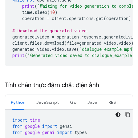
print
(
"Waiting for video generation to complet
time
.
sleep
(
10
)
operation
=
client
.
operations
.
get
(
operation
)
# Download the generated video.
generated_video
=
operation
.
response
.
generated_vide
client
.
files
.
download
(
file
=
generated_video
.
video
)
generated_video
.
video
.
save
(
"dialogue_example.mp4"
)
print
(
"Generated video saved to dialogue_example.m
Tính chân thực đậm chất điện ảnh
Python
JavaScript
Go
Java
REST
import
time
from
google
import
genai
from
google.genai
import
types