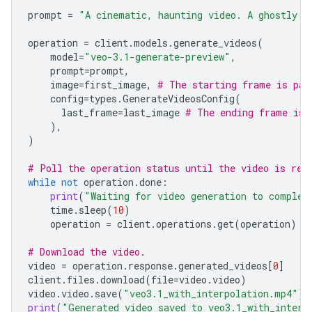
prompt
=
"A cinematic, haunting video. A ghostly w
operation
=
client
.
models
.
generate_videos
(
model
=
"veo-3.1-generate-preview"
,
prompt
=
prompt
,
image
=
first_image
,
# The starting frame is pas
config
=
types
.
GenerateVideosConfig
(
last_frame
=
last_image
# The ending frame is 
),
)
# Poll the operation status until the video is rea
while
not
operation
.
done
:
print
(
"Waiting for video generation to complet
time
.
sleep
(
10
)
operation
=
client
.
operations
.
get
(
operation
)
# Download the video.
video
=
operation
.
response
.
generated_videos
[
0
]
client
.
files
.
download
(
file
=
video
.
video
)
video
.
video
.
save
(
"veo3.1_with_interpolation.mp4"
)
print
(
"Generated video saved to veo3.1_with_interp