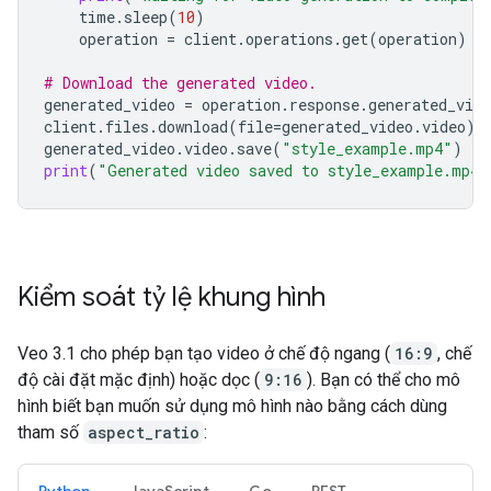
time
.
sleep
(
10
)
operation
=
client
.
operations
.
get
(
operation
)
# Download the generated video.
generated_video
=
operation
.
response
.
generated_vide
client
.
files
.
download
(
file
=
generated_video
.
video
)
generated_video
.
video
.
save
(
"style_example.mp4"
)
print
(
"Generated video saved to style_example.mp4"
Kiểm soát tỷ lệ khung hình
Veo 3.1 cho phép bạn tạo video ở chế độ ngang (
16:9
, chế
độ cài đặt mặc định) hoặc dọc (
9:16
). Bạn có thể cho mô
hình biết bạn muốn sử dụng mô hình nào bằng cách dùng
tham số
aspect_ratio
:
Python
JavaScript
Go
REST