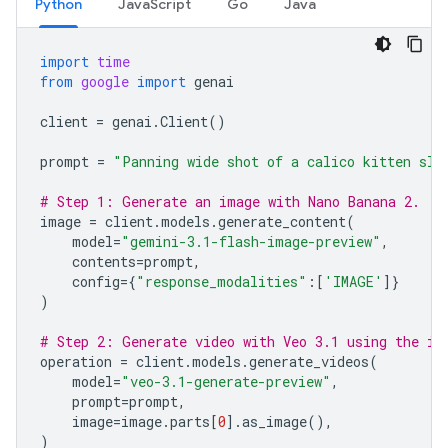
Python
JavaScript
Go
Java
import
time
from
google
import
genai
client
=
genai
.
Client
()
prompt
=
"Panning wide shot of a calico kitten sle
# Step 1: Generate an image with Nano Banana 2.
image
=
client
.
models
.
generate_content
(
model
=
"gemini-3.1-flash-image-preview"
,
contents
=
prompt
,
config
=
{
"response_modalities"
:[
'IMAGE'
]}
)
# Step 2: Generate video with Veo 3.1 using the im
operation
=
client
.
models
.
generate_videos
(
model
=
"veo-3.1-generate-preview"
,
prompt
=
prompt
,
image
=
image
.
parts
[
0
]
.
as_image
(),
)