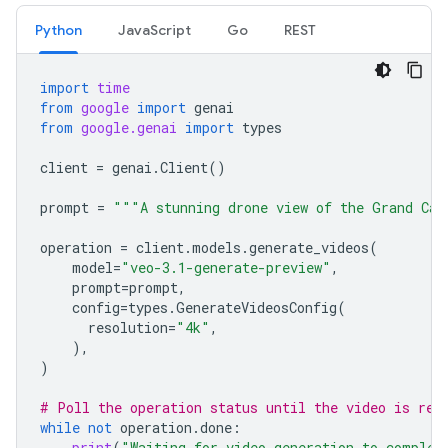
Python
JavaScript
Go
REST
import
time
from
google
import
genai
from
google.genai
import
types
client
=
genai
.
Client
()
prompt
=
"""A stunning drone view of the Grand Can
operation
=
client
.
models
.
generate_videos
(
model
=
"veo-3.1-generate-preview"
,
prompt
=
prompt
,
config
=
types
.
GenerateVideosConfig
(
resolution
=
"4k"
,
),
)
# Poll the operation status until the video is rea
while
not
operation
.
done
:
print
(
"Waiting for video generation to complet