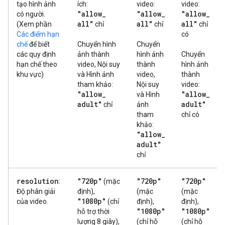
tạo hình ảnh
ích:
video:
video:
"allow
_
"allow
_
"allow
_
có người.
all"
all"
all"
(Xem phần
chỉ
chỉ
chỉ
Các điểm hạn
có
chế
để biết
Chuyển hình
Chuyển
các quy định
ảnh thành
hình ảnh
Chuyển
hạn chế theo
video, Nội suy
thành
hình ảnh
khu vực)
và Hình ảnh
video,
thành
tham khảo:
Nội suy
video:
"allow
_
"allow
_
và Hình
adult"
adult"
chỉ
ảnh
tham
chỉ có
khảo:
"allow
_
adult"
chỉ
resolution
"720p"
"720p"
"720p"
:
(mặc
Độ phân giải
định),
(mặc
(mặc
"1080p"
của video.
(chỉ
định),
định),
"1080p"
"1080p"
hỗ trợ thời
lượng 8 giây),
(chỉ hỗ
(chỉ hỗ