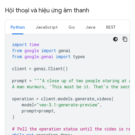
Hội thoại và hiệu ứng âm thanh
Python
JavaScript
Go
Java
REST
import
time
from
google
import
genai
from
google.genai
import
types
client
=
genai
.
Client
()
prompt
=
"""A close up of two people staring at a 
A man murmurs, 'This must be it. That's the secret
operation
=
client
.
models
.
generate_videos
(
model
=
"veo-3.1-generate-preview"
,
prompt
=
prompt
,
)
# Poll the operation status until the video is rea
while
not
operation
.
done
: