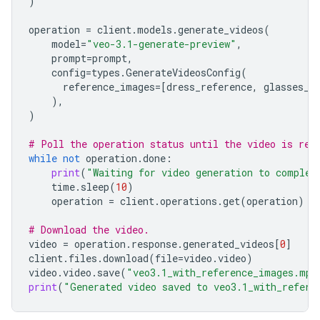
)
operation
=
client
.
models
.
generate_videos
(
model
=
"veo-3.1-generate-preview"
,
prompt
=
prompt
,
config
=
types
.
GenerateVideosConfig
(
reference_images
=
[
dress_reference
,
glasses_r
),
)
# Poll the operation status until the video is rea
while
not
operation
.
done
:
print
(
"Waiting for video generation to complet
time
.
sleep
(
10
)
operation
=
client
.
operations
.
get
(
operation
)
# Download the video.
video
=
operation
.
response
.
generated_videos
[
0
]
client
.
files
.
download
(
file
=
video
.
video
)
video
.
video
.
save
(
"veo3.1_with_reference_images.mp4
print
(
"Generated video saved to veo3.1_with_refere