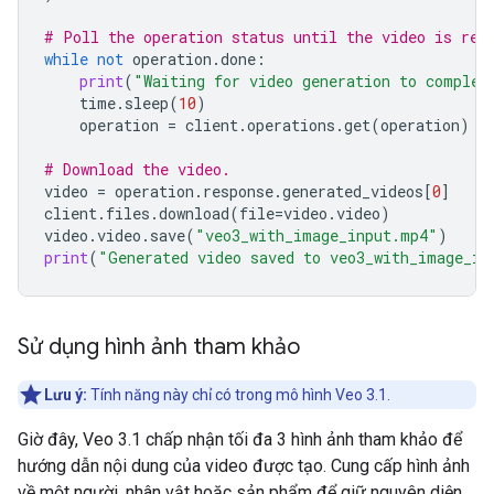
# Poll the operation status until the video is rea
while
not
operation
.
done
:
print
(
"Waiting for video generation to complet
time
.
sleep
(
10
)
operation
=
client
.
operations
.
get
(
operation
)
# Download the video.
video
=
operation
.
response
.
generated_videos
[
0
]
client
.
files
.
download
(
file
=
video
.
video
)
video
.
video
.
save
(
"veo3_with_image_input.mp4"
)
print
(
"Generated video saved to veo3_with_image_in
Sử dụng hình ảnh tham khảo
Lưu ý:
Tính năng này chỉ có trong mô hình Veo 3.1.
Giờ đây, Veo 3.1 chấp nhận tối đa 3 hình ảnh tham khảo để
hướng dẫn nội dung của video được tạo. Cung cấp hình ảnh
về một người, nhân vật hoặc sản phẩm để giữ nguyên diện