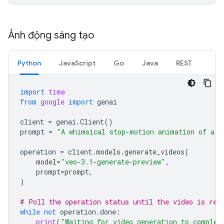
Ảnh động sáng tạo
Python
JavaScript
Go
Java
REST
import
time
from
google
import
genai
client
=
genai
.
Client
()
prompt
=
"A whimsical stop-motion animation of a t
operation
=
client
.
models
.
generate_videos
(
model
=
"veo-3.1-generate-preview"
,
prompt
=
prompt
,
)
# Poll the operation status until the video is rea
while
not
operation
.
done
:
print
(
"Waiting for video generation to complet