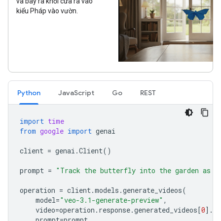
và bay ra khỏi cửa ra vào
kiểu Pháp vào vườn.
Python
JavaScript
Go
REST
import
time
from
google
import
genai
client
=
genai
.
Client
()
prompt
=
"Track the butterfly into the garden as i
operation
=
client
.
models
.
generate_videos
(
model
=
"veo-3.1-generate-preview"
,
video
=
operation
.
response
.
generated_videos
[
0
]
.
vi
prompt
=
prompt
,