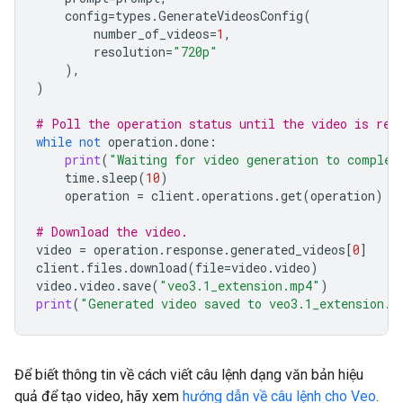
config
=
types
.
GenerateVideosConfig
(
number_of_videos
=
1
,
resolution
=
"720p"
),
)
# Poll the operation status until the video is rea
while
not
operation
.
done
:
print
(
"Waiting for video generation to complet
time
.
sleep
(
10
)
operation
=
client
.
operations
.
get
(
operation
)
# Download the video.
video
=
operation
.
response
.
generated_videos
[
0
]
client
.
files
.
download
(
file
=
video
.
video
)
video
.
video
.
save
(
"veo3.1_extension.mp4"
)
print
(
"Generated video saved to veo3.1_extension.m
Để biết thông tin về cách viết câu lệnh dạng văn bản hiệu
quả để tạo video, hãy xem
hướng dẫn về câu lệnh cho Veo
.