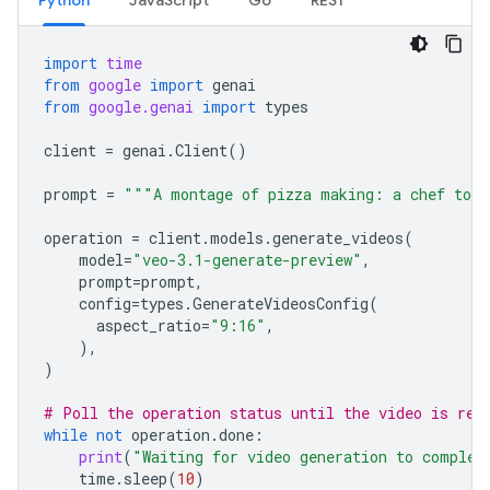
import
time
from
google
import
genai
from
google.genai
import
types
client
=
genai
.
Client
()
prompt
=
"""A montage of pizza making: a chef toss
operation
=
client
.
models
.
generate_videos
(
model
=
"veo-3.1-generate-preview"
,
prompt
=
prompt
,
config
=
types
.
GenerateVideosConfig
(
aspect_ratio
=
"9:16"
,
),
)
# Poll the operation status until the video is rea
while
not
operation
.
done
:
print
(
"Waiting for video generation to complet
time
.
sleep
(
10
)