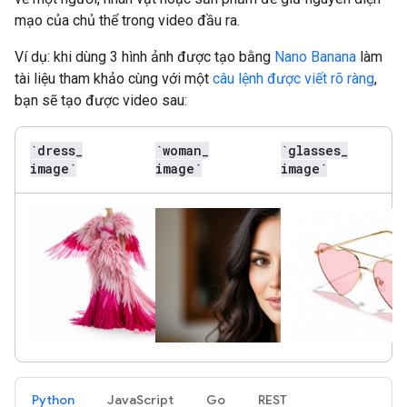
mạo của chủ thể trong video đầu ra.
Ví dụ: khi dùng 3 hình ảnh được tạo bằng
Nano Banana
làm
tài liệu tham khảo cùng với một
câu lệnh được viết rõ ràng
,
bạn sẽ tạo được video sau:
`dress
_
`woman
_
`glasses
_
image`
image`
image`
Python
JavaScript
Go
REST