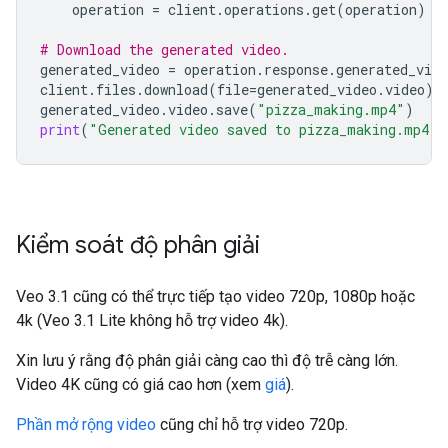
operation
=
client
.
operations
.
get
(
operation
)
# Download the generated video.
generated_video
=
operation
.
response
.
generated_vide
client
.
files
.
download
(
file
=
generated_video
.
video
)
generated_video
.
video
.
save
(
"pizza_making.mp4"
)
print
(
"Generated video saved to pizza_making.mp4"
)
Kiểm soát độ phân giải
Veo 3.1 cũng có thể trực tiếp tạo video 720p, 1080p hoặc
4k (Veo 3.1 Lite không hỗ trợ video 4k).
Xin lưu ý rằng độ phân giải càng cao thì độ trễ càng lớn.
Video 4K cũng có giá cao hơn (xem
giá
).
Phần mở rộng video
cũng chỉ hỗ trợ video 720p.